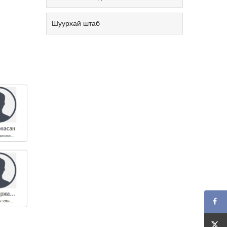
Шуурхай штаб