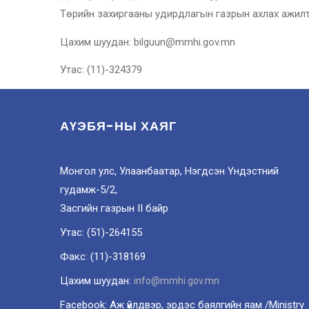
Төрийн захиргааны удирдлагын газрын ахлах ажилта
Цахим шуудан: bilguun@mmhi.gov.mn
Утас: (11)-324379
АҮЭБЯ-НЫ ХАЯГ
Монгол улс, Улаанбаатар, Нэгдсэн Үндэстний
гудамж-5/2,
Засгийн газрын II байр
Утас: (51)-264155
Факс: (11)-318169
Цахим шуудан:
info@mmhi.gov.mn
Facebook: Аж үйлдвэр, эрдэс баялгийн яам /Ministry