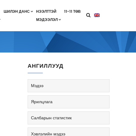
ШИЛЭН ДАНС
НЭЭЛТТЭЙ
11-11 ТӨВ
МЭДЭЭЛЭЛ
агааны хөтөлбөр
лэлт
ан гэрээ
ө
Салбарын жендерийн бодлого
АНГИЛЛУУД
Мэдээ
Ярилцлага
Салбарын статистик
Хэвлэлийн мэдээ