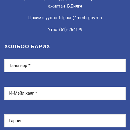
ажилтан Б.Билгүүн
Цахим шуудан: bilguun@mmhi.gov.mn
Утас: (51)-264179
ХОЛБОО БАРИХ