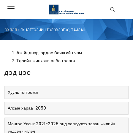
ЭХЛЭЛ
/
ГҮЙЦЭТГЭЛИЙН ТӨЛӨВЛӨГӨӨ, ТАЙЛАН
Аж үйлдвэр, эрдэс баялгийн яам
Төрийн жинхэнэ албан хаагч
ДЭД ЦЭС
Хууль тогтоомж
Алсын хараа-2050
Монгол Улсыг 2021-2025 онд хөгжүүлэх таван жилийн
үндсэн чиглэл