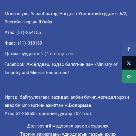
Монгол улс, Улаанбаатар, Нэгдсэн Үндэстний гудамж-5/2,
Засгийн газрын II байр
Утас: (51)-264155
Факс: (11)-318169
Цахим шуудан:
info@mmhi.gov.mn
Facebook: Аж үйлдвэр, эрдэс баялгийн яам /Ministry of
Industry and Mineral Resources/
Иргэд, байгууллагаас захидал, албан бичиг, өргөдөл хүлээн
авах бичиг хэргийн ажилтан
Н.Болормаа
Утас 51-263506, өрөөний дугаар 102 тоот
Дэлгэрэнгүй мэдээлэл авах эх сурвалж:
Төрийн захиргааны удирдлагын газрын ахлах