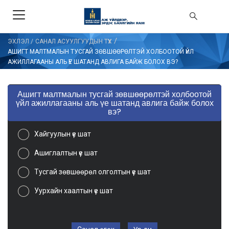
/
ЭХЛЭЛ
/
САНАЛ АСУУЛГУУДЫН ТҮҮХ
АШИГТ МАЛТМАЛЫН ТУСГАЙ ЗӨВШӨӨРӨЛТЭЙ ХОЛБООТОЙ ҮЙЛ
АЖИЛЛАГААНЫ АЛЬ ҮЕ ШАТАНД АВЛИГА БАЙЖ БОЛОХ ВЭ?
Ашигт малтмалын тусгай зөвшөөрөлтэй холбоотой
үйл ажиллагааны аль үе шатанд авлига байж болох
вэ?
Хайгуулын үе шат
Ашиглалтын үе шат
Тусгай зөвшөөрөл олголтын үе шат
Уурхайн хаалтын үе шат