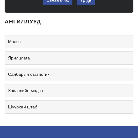
Санал өгөх
Үр дүн
АНГИЛЛУУД
Мэдээ
Ярилцлага
Салбарын статистик
Хэвлэлийн мэдээ
Шуурхай штаб