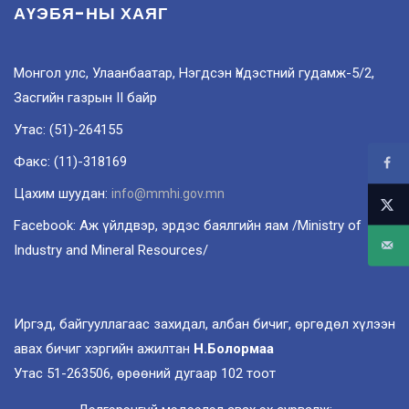
АҮЭБЯ-НЫ ХАЯГ
Монгол улс, Улаанбаатар, Нэгдсэн Үндэстний гудамж-5/2,
Засгийн газрын II байр
Утас: (51)-264155
Факс: (11)-318169
Цахим шуудан:
info@mmhi.gov.mn
Facebook: Аж үйлдвэр, эрдэс баялгийн яам /Ministry of
Industry and Mineral Resources/
Иргэд, байгууллагаас захидал, албан бичиг, өргөдөл хүлээн
авах бичиг хэргийн ажилтан
Н.Болормаа
Утас 51-263506, өрөөний дугаар 102 тоот