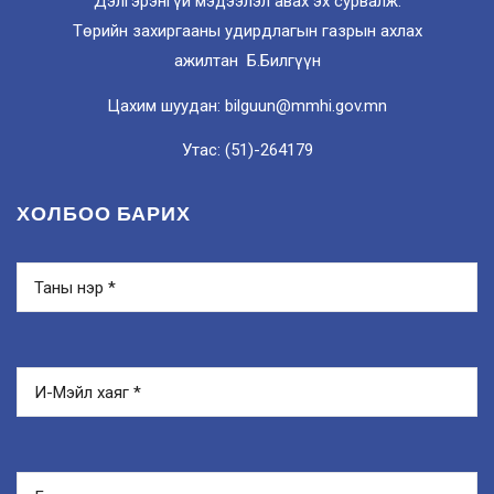
Дэлгэрэнгүй мэдээлэл авах эх сурвалж:
Төрийн захиргааны удирдлагын газрын ахлах
ажилтан Б.Билгүүн
Цахим шуудан: bilguun@mmhi.gov.mn
Утас: (51)-264179
ХОЛБОО БАРИХ