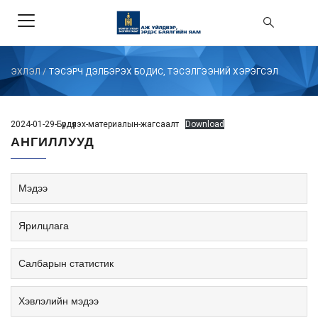
ЭХЛЭЛ
/
ТЭСЭРЧ ДЭЛБЭРЭХ БОДИС, ТЭСЭЛГЭЭНИЙ ХЭРЭГСЭЛ
2024-01-29-Бүрдүүлэх-материалын-жагсаалт
Download
АНГИЛЛУУД
Мэдээ
Ярилцлага
Салбарын статистик
Хэвлэлийн мэдээ