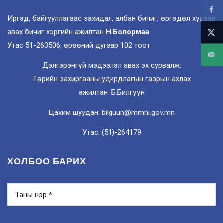
Иргэд, байгууллагаас захидал, албан бичиг, өргөдөл хүлээн
авах бичиг хэргийн ажилтан
Н.Болормаа
Утас 51-263506, өрөөний дугаар 102 тоот
Дэлгэрэнгүй мэдээлэл авах эх сурвалж:
Төрийн захиргааны удирдлагын газрын ахлах
ажилтан Б.Билгүүн
Цахим шуудан: bilguun@mmhi.gov.mn
Утас: (51)-264179
ХОЛБОО БАРИХ