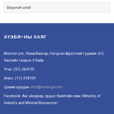
Шуурхай штаб
АҮЭБЯ-НЫ ХАЯГ
Монгол улс, Улаанбаатар, Нэгдсэн Үндэстний гудамж-5/2,
Засгийн газрын II байр
Утас: (51)-264155
Факс: (11)-318169
Цахим шуудан:
info@mmhi.gov.mn
Facebook: Аж үйлдвэр, эрдэс баялгийн яам /Ministry of
Industry and Mineral Resources/