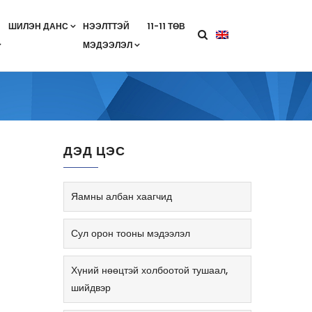
ШИЛЭН ДАНС
НЭЭЛТТЭЙ
11-11 ТӨВ
МЭДЭЭЛЭЛ
агааны хөтөлбөр
лэлт
ан гэрээ
ө
Салбарын жендерийн бодлого
ДЭД ЦЭС
Яамны албан хаагчид
Сул орон тооны мэдээлэл
Хүний нөөцтэй холбоотой тушаал,
шийдвэр