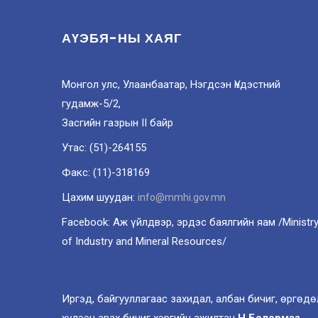
АҮЭБЯ-НЫ ХАЯГ
Монгол улс, Улаанбаатар, Нэгдсэн Үндэстний
гудамж-5/2,
Засгийн газрын II байр
Утас: (51)-264155
Факс: (11)-318169
Цахим шуудан:
info@mmhi.gov.mn
Facebook: Аж үйлдвэр, эрдэс баялгийн яам /Ministr
of Industry and Mineral Resources/
Иргэд, байгууллагаас захидал, албан бичиг, өргөдө