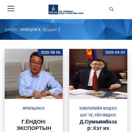
: Хуудас 2
ЭХЛЭЛ
/
ЯРИЛЦЛАГА
2020-08-06
2020-04-30
ЯРИЛЦЛАГА
ХЭВЛЭЛИЙН МЭДЭЭ
,
ЦАГ ҮЕ, ҮЙЛ ЯВДАЛ
,
Г.ЁНДОН:
Д.Сумъяабаза
ЯРИЛЦЛАГА
ЭКСПОРТЫН
р: Хэт их