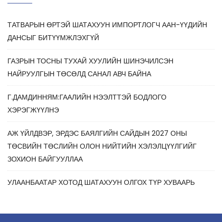
ТАТВАРЫН ӨРТЭЙ ШАТАХУУН ИМПОРТЛОГЧ ААН-ҮҮДИЙН
ДАНСЫГ БИТҮҮМЖЛЭХГҮЙ
ГАЗРЫН ТОСНЫ ТУХАЙ ХУУЛИЙН ШИНЭЧИЛСЭН
НАЙРУУЛГЫН ТӨСӨЛД САНАЛ АВЧ БАЙНА
Г.ДАМДИННЯМ:ГААЛИЙН НЭЭЛТТЭЙ БОДЛОГО
ХЭРЭГЖҮҮЛНЭ
АЖ ҮЙЛДВЭР, ЭРДЭС БАЯЛГИЙН САЙДЫН 2027 ОНЫ
ТӨСВИЙН ТӨСЛИЙН ОЛОН НИЙТИЙН ХЭЛЭЛЦҮҮЛГИЙГ
ЗОХИОН БАЙГУУЛЛАА
УЛААНБААТАР ХОТОД ШАТАХУУН ОЛГОХ ТҮР ХУВААРЬ