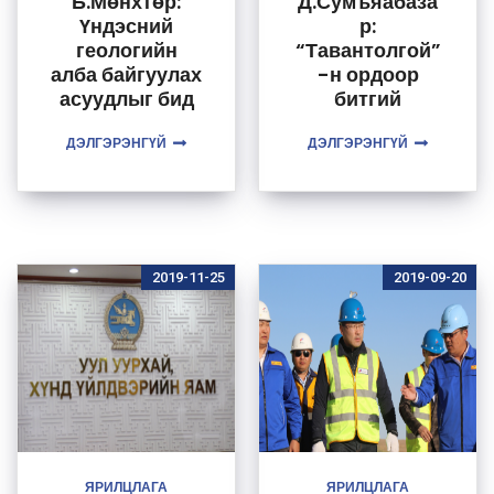
Б.Мөнхтөр:
Д.Сумъяабаза
Үндэсний
р:
геологийн
“Тавантолгой”
алба байгуулах
-н ордоор
асуудлыг бид
битгий
олон жил
улстөржөөсэй
ДЭЛГЭРЭНГҮЙ
судалсан
ДЭЛГЭРЭНГҮЙ
2019-11-25
2019-09-20
ЯРИЛЦЛАГА
ЯРИЛЦЛАГА