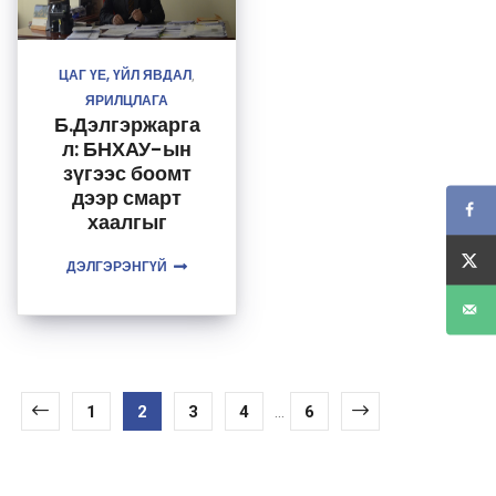
ЦАГ ҮЕ, ҮЙЛ ЯВДАЛ
,
ЯРИЛЦЛАГА
Б.Дэлгэржарга
л: БНХАУ-ын
зүгээс боомт
дээр смарт
хаалгыг
нэвтрүүлж
ДЭЛГЭРЭНГҮЙ
байгаа
1
2
3
4
...
6