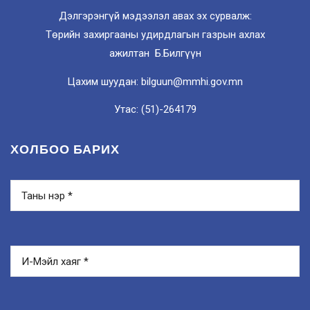
Дэлгэрэнгүй мэдээлэл авах эх сурвалж:
Төрийн захиргааны удирдлагын газрын ахлах
ажилтан Б.Билгүүн
Цахим шуудан: bilguun@mmhi.gov.mn
Утас: (51)-264179
ХОЛБОО БАРИХ