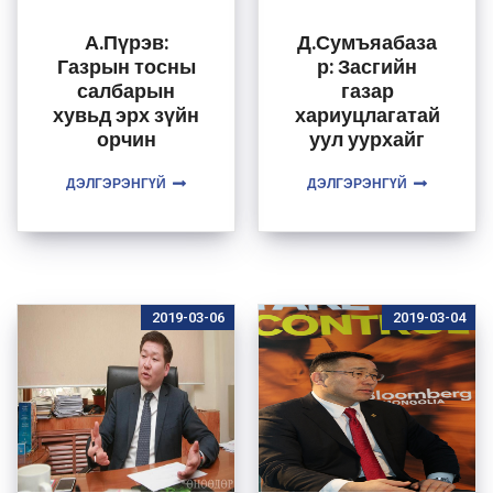
А.Пүрэв:
Д.Сумъяабаза
Газрын тосны
р: Засгийн
салбарын
газар
хувьд эрх зүйн
хариуцлагатай
орчин
уул уурхайг
хангалттай
дэмжих болно
ДЭЛГЭРЭНГҮЙ
бүрдсэн
ДЭЛГЭРЭНГҮЙ
2019-03-06
2019-03-04