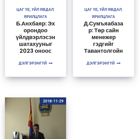
ЦАГ ҮЕ, ҮЙЛ ЯВДАЛ
ЦАГ ҮЕ, ҮЙЛ ЯВДАЛ
,
,
ЯРИЛЦЛАГА
ЯРИЛЦЛАГА
Б.Анхбаяр: Эх
Д.Сумъяабаза
орондоо
р: Төр сайн
үйлдвэрлэсэн
менежер
шатахууныг
гэдгийг
2023 оноос
Тавантолгойн
хэрэглэгчдэд
төсөл дээр
ДЭЛГЭРЭНГҮЙ
нийлүүлнэ
ДЭЛГЭРЭНГҮЙ
харуулна
2018-11-29