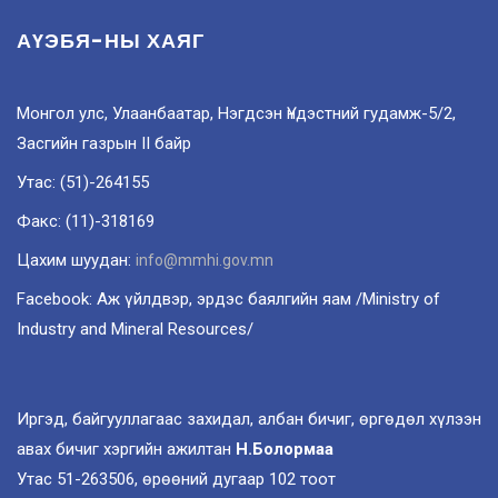
АҮЭБЯ-НЫ ХАЯГ
Монгол улс, Улаанбаатар, Нэгдсэн Үндэстний гудамж-5/2,
Засгийн газрын II байр
Утас: (51)-264155
Факс: (11)-318169
Цахим шуудан:
info@mmhi.gov.mn
Facebook: Аж үйлдвэр, эрдэс баялгийн яам /Ministry of
Industry and Mineral Resources/
Иргэд, байгууллагаас захидал, албан бичиг, өргөдөл хүлээн
авах бичиг хэргийн ажилтан
Н.Болормаа
Утас 51-263506, өрөөний дугаар 102 тоот