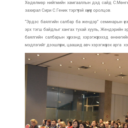
Хөдөлмөр нийгмийн хамгааллын дэд сайд С.Мөнгөнч
захирал Сири С.Геник тэргүүтэй хүмүүс оролцов.
“Эрдэс баялгийн салбар ба жендэр” семинарын үе
эрх тэгш байдлыг хангах тухай хууль, Жендэрийн э
баялгийн салбарын хүрээнд хэрэгжүүлэхэд өнөөги
мэдлэгийг дээшлүүлж, цаашид авч хэрэгжүүлэх арга 