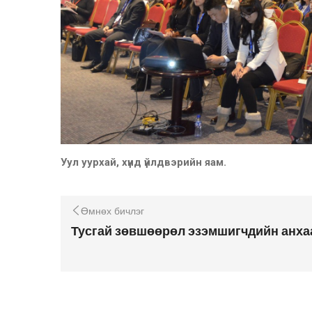
Уул уурхай, хүнд үйлдвэрийн яам.
Өмнөх бичлэг
Тусгай зөвшөөрөл эзэмшигчдийн анха