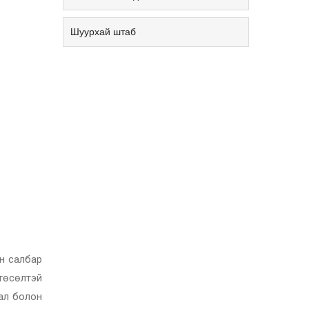
Шуурхай штаб
йн салбар
төсөлтэй
ал болон