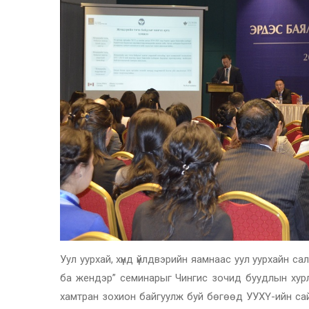
Уул уурхай, хүнд үйлдвэрийн яамнаас уул уурхайн с
ба жендэр” семинарыг Чингис зочид буудлын хур
хамтран зохион байгуулж буй бөгөөд УУХҮ-ийн са