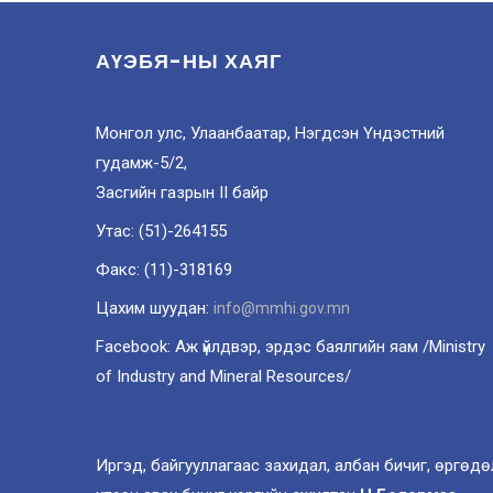
АҮЭБЯ-НЫ ХАЯГ
Монгол улс, Улаанбаатар, Нэгдсэн Үндэстний
гудамж-5/2,
Засгийн газрын II байр
Утас: (51)-264155
Факс: (11)-318169
Цахим шуудан:
info@mmhi.gov.mn
Facebook: Аж үйлдвэр, эрдэс баялгийн яам /Ministry
of Industry and Mineral Resources/
Иргэд, байгууллагаас захидал, албан бичиг, өргөдө