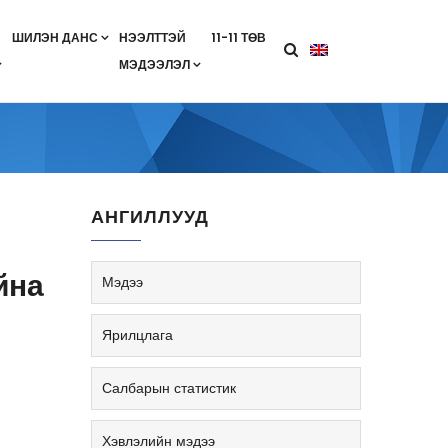
ШИЛЭН ДАНС
НЭЭЛТТЭЙ
11-11 ТӨВ
МЭДЭЭЛЭЛ
агааны хөтөлбөр
лэлт
ан гэрээ
ө
Салбарын жендерийн бодлого
АНГИЛЛУУД
йна
Мэдээ
Ярилцлага
Салбарын статистик
Хэвлэлийн мэдээ