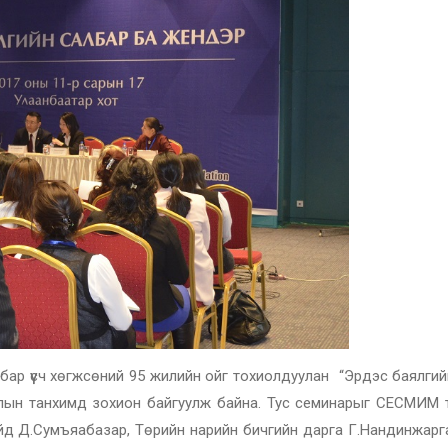
албар үүсч хөгжсөний 95 жилийн ойг тохиолдуулан “Эрдэс баялги
лын танхимд зохион байгуулж байна. Тус семинарыг СЕСМИМ 
йд Д.Сумъяабазар, Төрийн нарийн бичгийн дарга Г.Нандинжарг