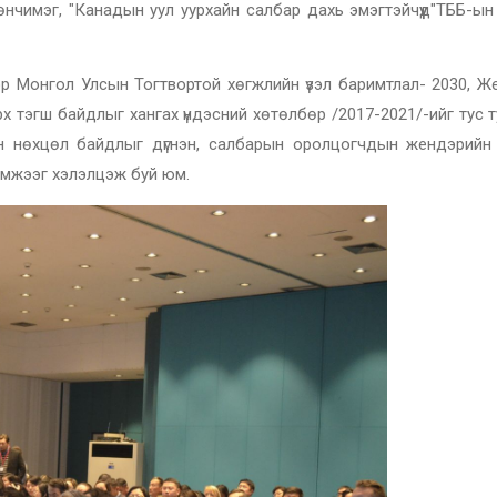
имэг, "Канадын уул уурхайн салбар дахь эмэгтэйчүүд"ТББ-ын г
эр Монгол Улсын Тогтвортой хөгжлийн үзэл баримтлал- 2030, Ж
рх тэгш байдлыг хангах үндэсний хөтөлбөр /2017-2021/-ийг тус 
йн нөхцөл байдлыг дүгнэн, салбарын оролцогчдын жендэрийн 
хэмжээг хэлэлцэж буй юм.