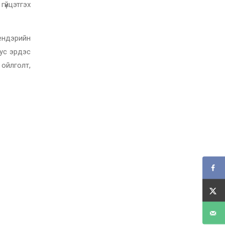
үйцэтгэх
ендэрийн
тус эрдэс
ойлголт,