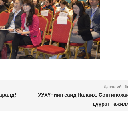
Дараагийн б
аралд!
УУХҮ-ийн сайд Налайх, Сонгиноха
дүүрэгт ажил