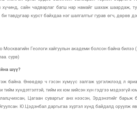
н хүчинд, сайн чадварлаг багш нар намайг шахаж шаардаж, т
би тавдугаар курст байхдаа нэг шалгалтыг гурав өгч, дөрөв д
оо Москвагийн Геологи хайгуулын академи болсон байна билээ 
аа. сурв)
айна шүү?
ргэж байна. Өнөөдөр ч гэсэн хүмүүс залгаж үргэлжлээд л яриа
Би тийм хүндэтгэлтэй, тийм их юм хийсэн хүн гэдгээ мэдээгүй ю
лалцчихсан, Цагаан суваргыг анх нээсэн, Эрдэнэтийг барьж б
йгуулсан. Ю.Цэдэнбал даргыгаа хүртэл хүнд байдалд оруулж яв