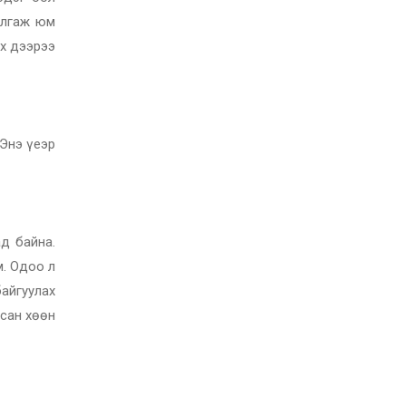
улгаж юм
эх дээрээ
(Энэ үеэр
д байна.
м. Одоо л
айгуулах
сан хөөн