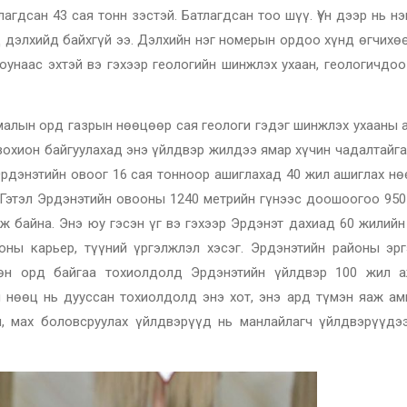
гдсан 43 сая тонн зэстэй. Батлагдсан тоо шүү. Үүн дээр нь н
д дэлхийд байхгүй ээ. Дэлхийн нэг номерын ордоо хүнд өгчихө
юунаас эхтэй вэ гэхээр геологийн шинжлэх ухаан, геологичдоо
алын орд газрын нөөцөөр сая геологи гэдэг шинжлэх ухааны а
зохион байгуулахад энэ үйлдвэр жилдээ ямар хүчин чадалтайга
Эрдэнэтийн овоог 16 сая тонноор ашиглахад 40 жил ашиглах нө
. Гэтэл Эрдэнэтийн овооны 1240 метрийн гүнээс доошоогоо 950
ж байна. Энэ юу гэсэн үг вэ гэхээр Эрдэнэт дахиад 60 жилийн
оны карьер, түүний үргэлжлэл хэсэг. Эрдэнэтийн районы эрг
өн орд байгаа тохиолдолд Эрдэнэтийн үйлдвэр 100 жил а
 нөөц нь дууссан тохиолдолд энэ хот, энэ ард түмэн яаж ам
ил, мах боловсруулах үйлдвэрүүд нь манлайлагч үйлдвэрүүдэ