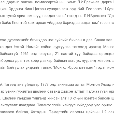
бал даргыг зөвхөн комиссартай нь хамт Л.И.Брежнев дарга
хан Эрдэнэт биш Цагаан суварга гэж орд бий. Геологич Ч.Хур
ын тухай яриа юм шүү, наадах чинь” гэхэд нь Л.И.Брежнев “Да
й байж Японтой хамтарсан үйлдвэр барихдаа яадаг юм” гэсэн г
хөө дурсамжийг бичихдээ нэг зүйлийг бичсэн л дээ. Санаа зөв
хандах ёстой. Намайг хойно сургуулиа төгсөөд ирэхэд Монг
байсангүй. 1961 онд оюутан, 21 настай хүү байхдаа оролцо
борлох драг гэх хоёр давхар байшин шиг, ус, нууранд хөвсөн,
ийг байгуулах үндсийг тавьж “Монгол-Орос цветмет” гэдэг ком
ий. Тэгээд энэ үйлдвэр 1973 онд анхныхаа алтыг Монгол Улсад
 Тэр үеийн гурилтай шөлний саванд хийсэн алтыг Пэлжээ гуай өр
э. Шөлний ганцхан тавганд хийсэн алт 10 кг-ын жинтэй байсан ш
байгуулалт явагдлаа. Тавантолгойн хайгуул хийгдээд улс орно
ажиллаж байгаа, Хятадын. Төмөртийн овооны цайрын 1.2 са