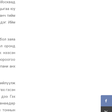
 Москвад
цыгаа юу
анч тийм
эдэг. Ийм
 бол заяа
ол оронд
ж нээсэн
 шороогоо
пани анх
 нийлүүлж
гөх гэсэн
 дээ. Гэх
о өнөөдөр
я тоннын