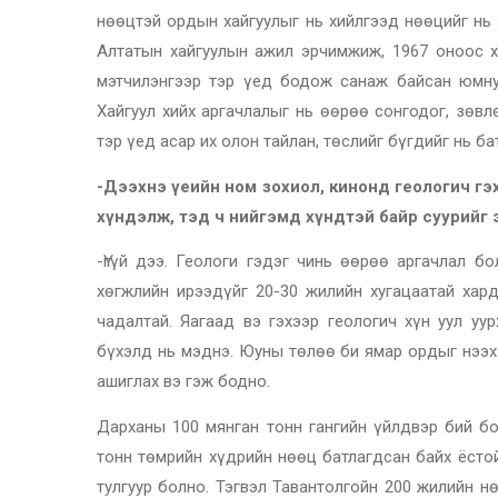
нөөцтэй ордын хайгуулыг нь хийлгээд нөөцийг нь
Алтатын хайгуулын ажил эрчимжиж, 1967 оноос х
мэтчилэнгээр тэр үед бодож санаж байсан юмну
Хайгуул хийх аргачлалыг нь өөрөө сонгодог, зөвл
тэр үед асар их олон тайлан, төслийг бүгдийг нь б
-Дээхнэ үеийн ном зохиол, кинонд геологич гэ
хүндэлж, тэд ч нийгэмд хүндтэй байр суурийг э
-Үгүй дээ. Геологи гэдэг чинь өөрөө аргачлал б
хөгжлийн ирээдүйг 20-30 жилийн хугацаатай хар
чадалтай. Яагаад вэ гэхээр геологич хүн уул уу
бүхэлд нь мэднэ. Юуны төлөө би ямар ордыг нээх
ашиглах вэ гэж бодно.
Дарханы 100 мянган тонн гангийн үйлдвэр бий б
тонн төмрийн хүдрийн нөөц батлагдсан байх ёсто
тулгуур болно. Тэгвэл Тавантолгойн 200 жилийн 