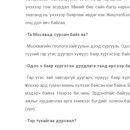
үнэхээр том асуудал. Миний бие сайн багш нары
заасанд нь үнэхээр баярлаж явдаг юм. Жишээлбэл 
онц дүн авч байлаа.
-Та Москвад сурсан байх аа?
-Москвагийн геологи хайгуулын дээд сургууль. Од
түүний гар утас дуугарч хүмүүс баяр хүргэсээр байл
-Одоо ч баяр хүргэсэн дуудлага танд ирсээр б
-Гар утас зай завсаргүй дуугарч, хүмүүс баяр хү
Үнэхээр ард түмэн маань хүлээж байсан юм байна. 
мэдэрч байна. Нээрээ би чинь Эрдэнэтийг байгуу
ажлыг хурдавчлах арга хэмжээг бүгдийг зохион ба
(хүн).
-Тэр тухайгаа дурсвал?