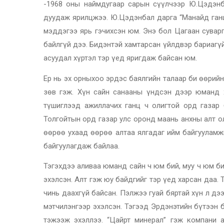
-1968 оны наймдугаар сарын сүүлчээр Ю.Цэдэн
дуудаж ярилцжээ. Ю.Цэдэнбал дарга “Манайд ганц
мэддэгээ ярь гэчихсэн юм. Энэ бол Цагаан суварг
байлгүй дээ. Бидэнтэй хамтарсан үйлдвэр бариагү
асуудал хүртэл тэр үед яригдаж байсан юм.
Ер нь эх орныхоо эрдэс баялгийн талаар би өөрийн
зөв гэж. Хүн сайн санааны үндсэн дээр юманд 
түшиглээд ажиллачих ганц ч олигтой орд газар 
Толгойтын орд газар улс оронд маань анхны алт ол
өөрөө ухаад өөрөө алтаа ялгадаг ийм байгууламж
байгуулагдаж байлаа.
Тэгэхдээ аливаа юманд сайн ч юм бий, муу ч юм б
эхэлсэн. Алт гэж юу байдгийг тэр үед харсан даа.
чинь даахгүй байсан. Пэлжээ гуай бяртай хүн л дэ
мэтчилэнгээр эхэлсэн. Тэгээд Эрдэнэтийн бүтээн 
тэжээж эхэллээ. “Цайрт минерал” гэж компани 