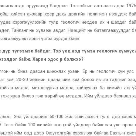
 ашиглалтад оруулахад бэлдлээ. Толгойтын алтнаас гадна 1975
ойш хийсэн ажлаар хоёр дахь драгийн полигион нээгдэж бай
удаа хэрэгжүүлэхийн тулд геологич нөхдөө их ч шахдаг бай
өдөг. Тайланг нь хүлээж авдаг. Нөөцийг нь баталгаажуулдаг б
аталгаажуулж гарын үсгээ зурдаг байв.
х дүр түгээмэл байдаг. Тэр үед ард түмэн геологич хүмүүс
зэлдэг байж. Харин одоо өөр болжээ?
олгон нь биеэ даасан шинжлэх ухаан. Ер нь геологич хүн улс
даг юм. 20-30 жилийн цаана ийм юм болох нь ээ гэдгийг хар
рхайгаа мэднэ, металлургаа мэднэ, хайлуулах ба химийн аж ү
 гэж яваа билээ гэж өөрийгөө мэддэг. Ийм үйлдвэр баривал х
оллоо. Энэ үйлдвэрийг 50-100 жил ашиглахын тулд дор хаяж 
й. Тэгж байж 100 жилийн нөөцтэй үйлдвэр байж сая улс орны 
нөөцтэй ийм орд дээр Оюутолгойн хэрэглэж байгаа Вахтын сист