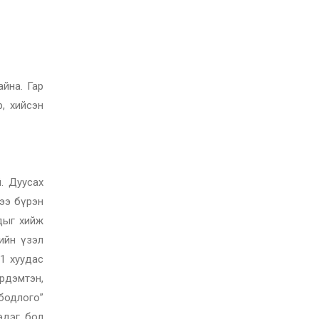
йна. Гар
, хийсэн
. Дуусах
лээ бүрэн
дыг хийж
ийн үзэл
1 хуудас
рдэмтэн,
бодлого”
эдэг бол