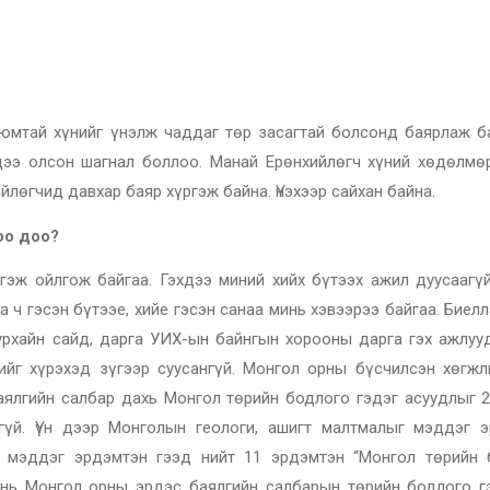
н юмтай хүнийг үнэлж чаддаг төр засагтай болсонд баярлаж ба
дээ олсон шагнал боллоо. Манай Ерөнхийлөгч хүний хөдөлмөр
йлөгчид давхар баяр хүргэж байна. Үнэхээр сайхан байна.
оо доо?
гэж ойлгож байгаа. Гэхдээ миний хийх бүтээх ажил дуусаагүй
а ч гэсэн бүтээе, хийе гэсэн санаа минь хэвээрээ байгаа. Биел
уурхайн сайд, дарга УИХ-ын байнгын хорооны дарга гэх ажлуу
ийг хүрэхэд зүгээр суусангүй. Монгол орны бүсчилсэн хөгжл
ялгийн салбар дахь Монгол төрийн бодлого гэдэг асуудлыг 2
гүй. Үүн дээр Монголын геологи, ашигт малтмалыг мэддэг э
э мэддэг эрдэмтэн гээд нийт 11 эрдэмтэн “Монгол төрийн 
 нь Монгол орны эрдэс баялгийн салбарын төрийн бодлого г