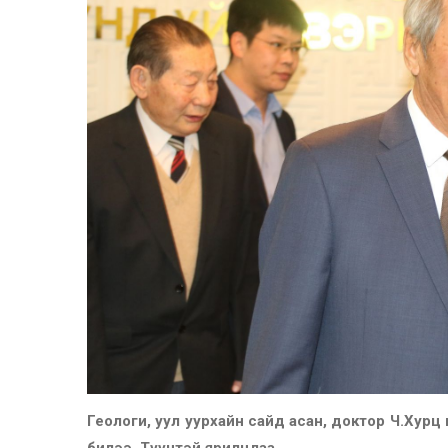
Геологи, уул уурхайн сайд асан, доктор Ч.Хурц 
билээ. Түүнтэй ярилцлаа.