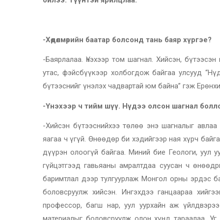
-Хөдөлмөрийн баатар болсонд тань баяр хүргэе?
-Баярлалаа. Үнэхээр том шагнал. Хийсэн, бүтээсэ
утас, фэйсбүүкээр холбогдож байгаа улсууд “Нү
бүтээснийг үнэлэх чадвартай юм байна” гэж Ерөнхи
-Үнэхээр ч тийм шүү. Нүдээ олсон шагнал болл
-Хийсэн бүтээснийхээ төлөө энэ шагналыг авлаа 
яагаа ч үгүй. Өнөөдөр би хэдийгээр ная хүрч байга
дүүрэн олоогүй байгаа. Миний бие Геологи, уул 
гүйцэтгээд гавьяаны амралтдаа суусан ч өнөөдр
баримтлал дээр тулгуурлаж Монгол орны эрдэс ба
боловсруулж хийсэн. Ингэхдээ ганцаараа хийгээ
профессор, багш нар, уул уурхайн аж үйлдвэрэ
материалыг боловсруулж олон хүнд тараалаа. Уг