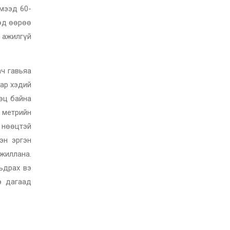
эмээд 60-
өд өөрөө
 ажилгүй
ч гавьяа
ар хэдий
өц байна
 метрийн
 нөөцтэй
эн эргэн
жиллана.
ьдрах вэ
э дагаад