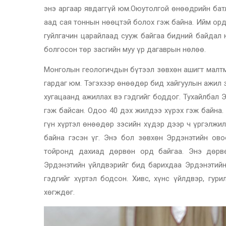
энэ аргаар явдаггүй юм.Оюутолгой өнөөдрийн батла
аад сая тоннын нөөцтэй болох гэж байна. Ийм ор
гуйлгачин царайлаад сууж байгаа бидний байдал 
болгосон төр засгийн муу үр дагаврын нөлөө.
Монголын геологичдын бүтээл зөвхөн ашигт малтм
гардаг юм. Тэгэхээр өнөөдөр бид хайгуулын ажил 
хугацаанд ажиллах вэ гэдгийг боддог. Тухайлбал 
гэж байсан. Одоо 40 дэх жилдээ хүрэх гэж байна
гүн хүртэл өнөөдөр зэсийн хүдэр дээр ч үргэлжил
байна гэсэн үг. Энэ бол зөвхөн Эрдэнэтийн ово
тойронд дахиад дөрвөн орд байгаа. Энэ дөрв
Эрдэнэтийн үйлдвэрийг бид барихдаа Эрдэнэтийн
гэдгийг хүртэл бодсон. Хивс, хүнс үйлдвэр, гур
хөгждөг.