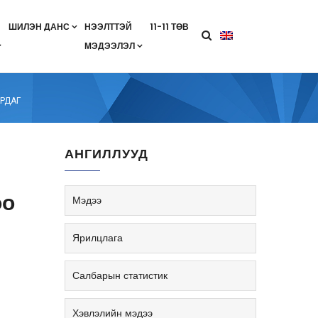
ШИЛЭН ДАНС
НЭЭЛТТЭЙ
11-11 ТӨВ
МЭДЭЭЛЭЛ
агааны хөтөлбөр
лэлт
ан гэрээ
ө
Салбарын жендерийн бодлого
АРДАГ
АНГИЛЛУУД
оо
Мэдээ
Ярилцлага
Салбарын статистик
Хэвлэлийн мэдээ