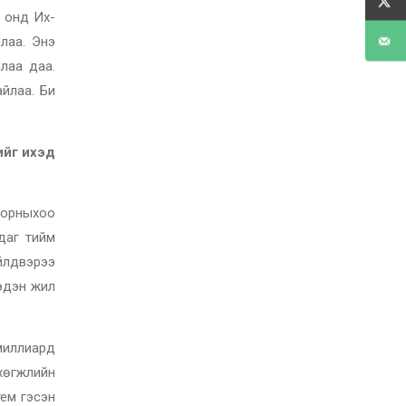
 онд Их-
лаа. Энэ
лаа даа.
айлаа. Би
ийг ихэд
 орныхоо
даг тийм
йлдвэрээ
эдэн жил
миллиард
хөгжлийн
ем гэсэн