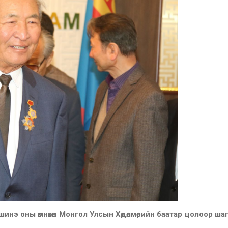
шинэ оны өмнөхөн Монгол Улсын Хөдөлмөрийн баатар цолоор ша