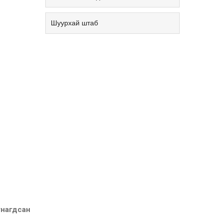
Шуурхай штаб
гнагдсан