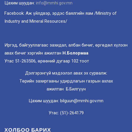
Цахим шуудан:
info@mmhi.gov.mn
Facebook: Аж үйлдвэр, эрдэс баялгийн яам /Ministry of
Industry and Mineral Resources/
Иргэд, байгууллагаас захидал, албан бичиг, өргөдөл хүлээн
авах бичиг хэргийн ажилтан
Н.Болормаа
Утас 51-263506, өрөөний дугаар 102 тоот
Дэлгэрэнгүй мэдээлэл авах эх сурвалж:
Төрийн захиргааны удирдлагын газрын ахлах
ажилтан Б.Билгүүн
Цахим шуудан: bilguun@mmhi.gov.mn
Утас: (51)-264179
ХОЛБОО БАРИХ