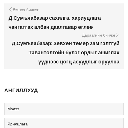
Өмнөх бичлэг
Д.Сумъяабазар сахилга, хариуцлага
чангатгах албан даалгавар өглөө
Дараагийн бичлэг
Д.Сумъяабазар: Зөвхөн төмөр зам гэлтгүй
Тавантолгойн бүлэг ордыг ашиглах
үүднээс цогц асуудлыг оруулна
АНГИЛЛУУД
Мэдээ
Ярилцлага