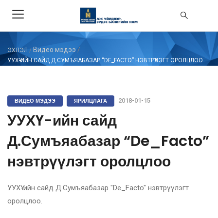
Видео мэдээ
/
ЭХЛЭЛ
/
УУХҮ-ИЙН САЙД Д.СУМЪЯАБАЗАР “DE_FACTO” НЭВТРҮҮЛЭГТ ОРОЛЦЛОО
ВИДЕО МЭДЭЭ
ЯРИЛЦЛАГА
2018-01-15
УУХҮ-ийн сайд
Д.Сумъяабазар “De_Facto”
нэвтрүүлэгт оролцлоо
УУХҮ-ийн сайд Д.Сумъяабазар "De_Facto" нэвтрүүлэгт
оролцлоо.