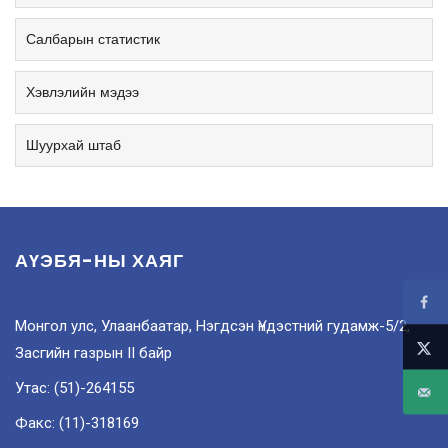
Салбарын статистик
Хэвлэлийн мэдээ
Шуурхай штаб
АҮЭБЯ-НЫ ХАЯГ
Монгол улс, Улаанбаатар, Нэгдсэн Үндэстний гудамж-5/2,
Засгийн газрын II байр
Утас: (51)-264155
Факс: (11)-318169