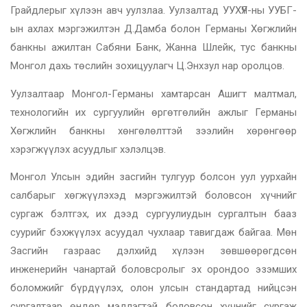
Грайдлерыг хүлээн авч уулзлаа. Уулзалтад УУХҮЯ-ны УУБГ-
ын ахлах мэргэжилтэн Д.Дамба болон Германы Хөгжлийн
банкны ажилтан Сабяни Банк, Жанна Шлейк, тус банкны
Монгол дахь төслийн зохицуулагч Ц.Энхзул нар оролцов.
Уулзалтаар Монгол-Германы хамтарсан Ашигт малтмал,
технологийн их сургуулийн өргөтгөлийн ажлыг Германы
Хөгжлийн банкны хөнгөлөлттэй зээлийн хөрөнгөөр
хэрэгжүүлэх асуудлыг хэлэлцэв.
Монгол Улсын эдийн засгийн тулгуур болсон уул уурхайн
салбарыг хөгжүүлэхэд мэргэжилтэй боловсон хүчнийг
сургаж бэлтгэх, их дээд сургуулиудын сургалтын бааз
суурийг бэхжүүлэх асуудал чухлаар тавигдаж байгаа. Мөн
Засгийн газраас дэлхийд хүлээн зөвшөөрөгдсөн
инженерийн чанартай боловсролыг эх орондоо эзэмших
боломжийг бүрдүүлэх, олон улсын стандартад нийцсэн
сургалтаар өндөр мэдлэгтэй боловсон хүчнийг сургаж