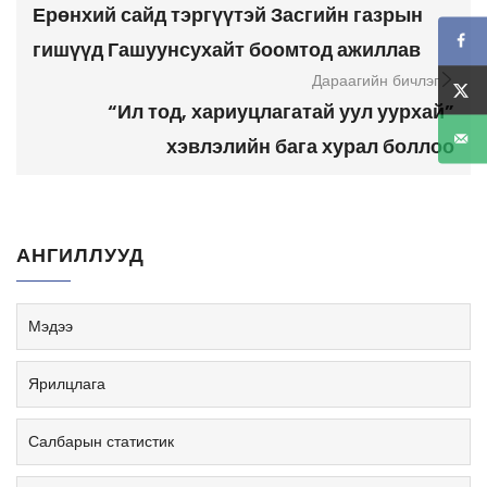
Ерөнхий сайд тэргүүтэй Засгийн газрын
гишүүд Гашуунсухайт боомтод ажиллав
Дараагийн бичлэг
“Ил тод, хариуцлагатай уул уурхай”
хэвлэлийн бага хурал боллоо
АНГИЛЛУУД
Мэдээ
Ярилцлага
Салбарын статистик