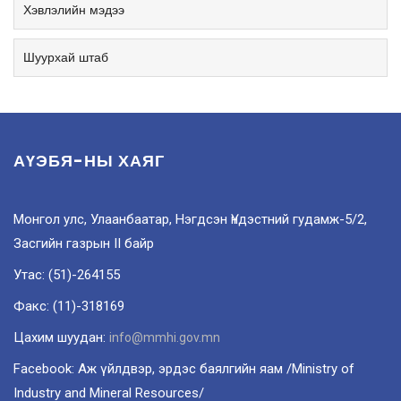
Хэвлэлийн мэдээ
Шуурхай штаб
АҮЭБЯ-НЫ ХАЯГ
Монгол улс, Улаанбаатар, Нэгдсэн Үндэстний гудамж-5/2,
Засгийн газрын II байр
Утас: (51)-264155
Факс: (11)-318169
Цахим шуудан:
info@mmhi.gov.mn
Facebook: Аж үйлдвэр, эрдэс баялгийн яам /Ministry of
Industry and Mineral Resources/