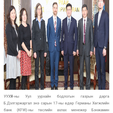
УУХҮЯ-ны Уул уурхайн бодлогын газрын дарга
Б.Дэлгэржаргал энэ сарын 17-ны өдөр Германы Хөгжлийн
банк (KFW)-ны төслийн ахлах менежер Бэнжамин