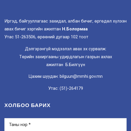
Иргэд, байгууллагаас захидал, албан бичиг, өргөдөл хүлээн
авах бичиг хэргийн ажилтан
Н.Болормаа
Утас 51-263506, өрөөний дугаар 102 тоот
Дэлгэрэнгүй мэдээлэл авах эх сурвалж:
Төрийн захиргааны удирдлагын газрын ахлах
ажилтан Б.Билгүүн
Цахим шуудан: bilguun@mmhi.gov.mn
Утас: (51)-264179
ХОЛБОО БАРИХ