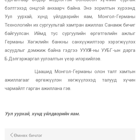
бэлтгэхэд онцгой анхаарч байна. Энэ зорилтын хүрээнд
Уул уурхай, хүнд үйлдвэрийн яам, Монгол-Германы
Технологийн их сургуультай хамтран ажиллах Санамж бичиг
байгуулсан. Иймд тус сургуулийн өргөтгөлийн ажлыг
Германы Хөгжлийн банкны санхүүжилтээр хэрэгжүүлэх
асуудлыг дэмжиж байна гэдгээ УУХҮЯ-ны УУБГ-ын дарга
Б.Дэлгэржаргал уулзалтын үеэр илэрхийлэв.
Цаашид Монгол-Германы олон талт хамтын
ажиллагааг өргөжүүлэн хөгжүүлэхэд талууд хүчин
чармайлт гарган ажиллана гэв.
Уул уурхай, хүнд үйлдвэрийн яам.
Өмнөх бичлэг