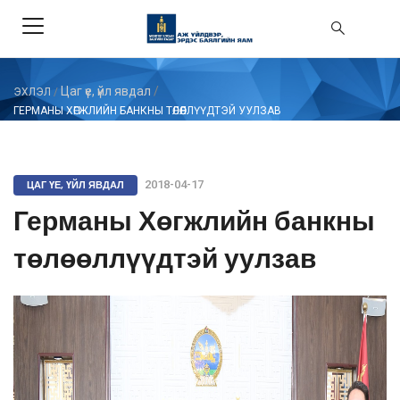
Цаг үе, үйл явдал
/
ЭХЛЭЛ
/
ГЕРМАНЫ ХӨГЖЛИЙН БАНКНЫ ТӨЛӨӨЛЛҮҮДТЭЙ УУЛЗАВ
ЦАГ ҮЕ, ҮЙЛ ЯВДАЛ
2018-04-17
Германы Хөгжлийн банкны
төлөөллүүдтэй уулзав