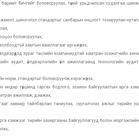
 баримт бичгийг боловсруулах, түүний урьдчилсан судалгаа шин
нежмент, шинэчлэл стандартыг салбарын онцлогт тохируулан нута
лах,
тооцоо боловсруулах,
холбоодтой хамтын ажиллагааг өргөжүүлэх,
лдвэрүүдэд зураг төслийн компаниудтай хамтран зохиогчийн хяна
йн аудит, үйлдвэрлэлийн үйл ажиллагаанд технологийн аудит 
йн норм, стандартыг боловсруулж,хэрэгжүүлэх,
н өндөр түвшинд гаргах бодлого, зохион байгуулалтын арга хэ
амтран ажиллаж, дэмжих,
гааг зөвөөр тайлбарлан таниулах, сурталчлах ажлыг төрийн за
 арга хэмжээг төрийн захиргааны байгууллагууд болон мэргэжлий
ллах,