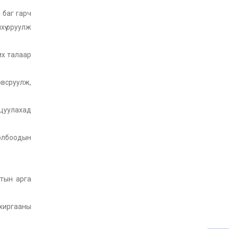
 баг гарч
үү оруулж
х талаар
овсруулж,
лцуулахад
олбоодын
тын арга
ахиргааны