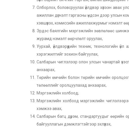
Олборлох, боловсруулах үйлдвэр хүлээн авах 
ажиллан дүгнэлт гаргасны үндсэн дээр улсын ко
хэвшүүлэх, комиссийн ажиллахжурмыг нэмэлт өө
Эрдэс баялгийн мэргэжлийн зөвлөлөөс шинжэ
журамд нэмэлт өөрчлөлт оруулах,
Уурхай, үйлдвэрүүдийн техник, технологийн үй
хэрэгжилтийг зохион байгуулах,
Салбарын чиглэлээр олон улсын чанартай үзэсг
анхаарах,
Төрийн өмчийн болон төрийн өмчийн оролцоо
төлөөллийг оролцуулахад анхаарах,
Мэргэжлийн холбоод;
Мэргэжлийн холбоод мэргэжлийн чиглэлээрээ
хэмжээ авах,
Салбарын багц дүрэм, стандартуудыг өөрийн 
байгууллагын дэмжлэгтэйгээр эхлүүлэх,