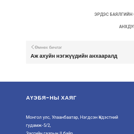
ЭРДЭС БАЯЛГИЙН
АНХДУГА
Өмнөх бичлэг
Аж ахуйн нэгжүүдийн анхааралд
АҮЭБЯ-НЫ ХАЯГ
Монгол улс, Улаанбаатар, Нэгдсэн Үндэстний
гудамж-5/2,
Засгийн газрын II байр