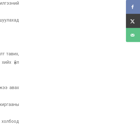
жилгээний
гшуулахад
лт тавих,
хийх үйл
мжээ авах
хиргааны
н холбоод