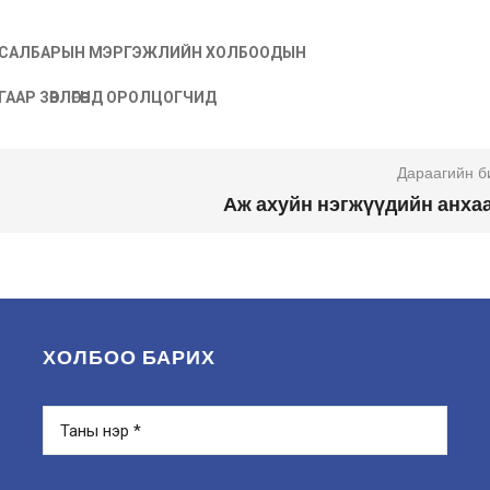
 САЛБАРЫН МЭРГЭЖЛИЙН ХОЛБООДЫН
АР ЗӨВЛӨГӨӨН
Д ОРОЛЦОГЧИД
Дараагийн б
Аж ахуйн нэгжүүдийн анха
ХОЛБОО БАРИХ