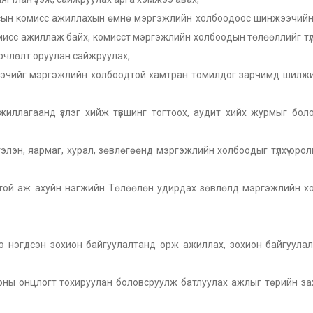
улсын комисс ажиллахын өмнө мэргэжлийн холбоодоос шинжээчийн
мисс ажиллаж байх, комисст мэргэжлийн холбоодын төлөөллийг түлх
рчлөлт оруулан сайжруулах,
эчийг мэргэжлийн холбоодтой хамтран томилдог зарчимд шилжи
л ажиллагаанд үзлэг хийж түвшинг тогтоох, аудит хийх журмыг бол
элэн, яармаг, хурал, зөвлөгөөнд мэргэжлийн холбоодыг түлхүү оро
той аж ахуйн нэгжийн Төлөөлөн удирдах зөвлөлд мэргэжлийн х
 нэгдсэн зохион байгуулалтанд орж ажиллах, зохион байгуулал
орны онцлогт тохируулан боловсруулж батлуулах ажлыг төрийн з