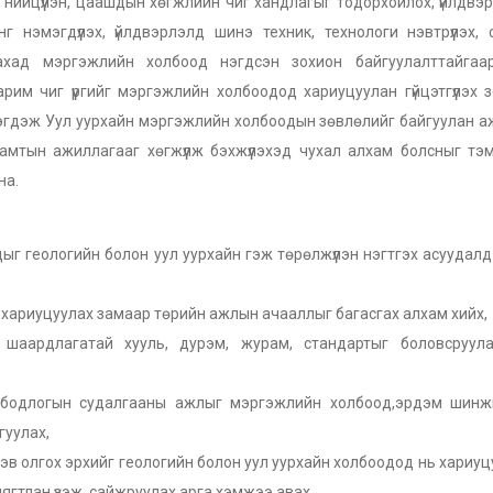
 нийцүүлэн, цаашдын хөгжлийн чиг хандлагыг тодорхойлох, үйлдвэр
нг нэмэгдүүлэх, үйлдвэрлэлд шинэ техник, технологи нэвтрүүлэх,
лахад мэргэжлийн холбоод нэгдсэн зохион байгуулалттайгаа
им чиг үүргийг мэргэжлийн холбоодод хариуцуулан гүйцэтгүүлэх 
эгдэж Уул уурхайн мэргэжлийн холбоодын зөвлөлийг байгуулан 
хамтын ажиллагааг хөгжүүлж бэхжүүлэхэд чухал алхам болсныг тэ
на.
 геологийн болон уул уурхайн гэж төрөлжүүлэн нэгтгэх асуудалд
д хариуцуулах замаар төрийн ажлын ачааллыг багасгах алхам хийх,
шаардлагатай хууль, дурэм, журам, стандартыг боловсруул
, бодлогын судалгааны ажлыг мэргэжлийн холбоод,эрдэм шинж
гуулах,
дэв олгох эрхийг геологийн болон уул уурхайн холбоодод нь хариуц
ягтлан үзэж, сайжруулах арга хэмжээ авах,