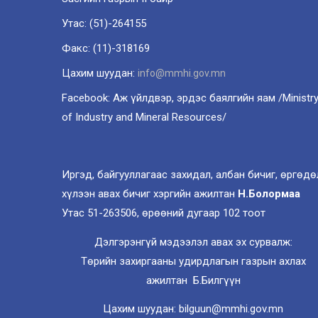
Утас: (51)-264155
Факс: (11)-318169
Цахим шуудан:
info@mmhi.gov.mn
Facebook: Аж үйлдвэр, эрдэс баялгийн яам /Ministr
of Industry and Mineral Resources/
Иргэд, байгууллагаас захидал, албан бичиг, өргөдө
хүлээн авах бичиг хэргийн ажилтан
Н.Болормаа
Утас 51-263506, өрөөний дугаар 102 тоот
Дэлгэрэнгүй мэдээлэл авах эх сурвалж:
Төрийн захиргааны удирдлагын газрын ахлах
ажилтан Б.Билгүүн
Цахим шуудан: bilguun@mmhi.gov.mn