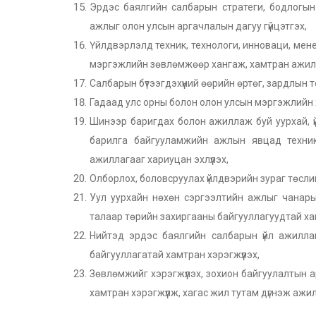
Эрдэс баялгийн салбарын стратеги, бодлогын
ажлыг олон улсын аргачлалын дагуу гүйцэтгэх,
Үйлдвэрлэлд техник, технологи, инноваци, ме
мэргэжлийн зөвлөмжөөр хангаж, хамтран ажил
Салбарын бүтээгдэхүүний өөрийн өртөг, зардлын 
Гадаад улс орны болон олон улсын мэргэжлийн 
Шинээр баригдах болон ажиллаж буй уурхай, үй
барилга байгууламжийн ажлын явцад техники
ажиллагааг хариуцан эхлүүлэх,
Олборлох, боловсруулах үйлдвэрийн зураг төсли
Уул уурхайн нөхөн сэргээлтийн ажлыг чанары
талаар төрийн захиргааны байгууллагуудтай х
Нийтэд эрдэс баялгийн салбарын үйл ажилла
байгууллагатай хамтран хэрэгжүүлэх,
Зөвлөмжийг хэрэгжүүлэх, зохион байгуулалтын
хамтран хэрэгжүүлж, хагас жил тутам дүгнэж ажи