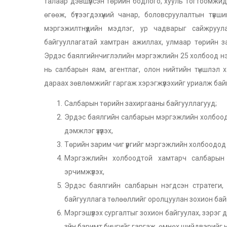
талаар дэвшүүлсэн төрийн бодлого, хууль тогтоомжид
өгөөж, бүтээгдэхүүний чанар, боловсруулалтын түвши
мэргэжилтнүүдийн мэдлэг, ур чадварыг сайжруу
байгууллагатай хамтран ажиллах, улмаар төрийн зар
Эрдэс баялгийнчиглэлийн мэргэжлийн 25 холбоод н
нь салбарын яам, агентлаг, олон нийтийн түншлэл 
дараах зөвлөмжийг гаргаж хэрэгжүүлэхийг уриалж бай
Салбарын төрийн захиргааны байгууллагууд;
Эрдэс баялгийн салбарын мэргэжлийн холбоодыг
дэмжлэг үзүүлэх,
Төрийн зарим чиг үүргийг мэргэжлийн холбоодо
Мэргэжлийн холбоодтой хамтарч салбарын 
эрчимжүүлэх,
Эрдэс баялгийн салбарын нэгдсэн стратеги
байгууллага төлөөллийг оролцуулан зохион бай
Мэргэшүүлэх сургалтыг зохион байгуулах, зэрэг 
зүйн баримт бичгийг гаргаж, өмнөх шийдвэрийг н