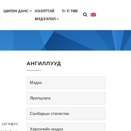
ШИЛЭН ДАНС
НЭЭЛТТЭЙ
11-11 ТӨВ
МЭДЭЭЛЭЛ
агааны хөтөлбөр
лэлт
ан гэрээ
ө
Салбарын жендерийн бодлого
АНГИЛЛУУД
Мэдээ
Ярилцлага
Салбарын статистик
өгжүүлэх
Хэвлэлийн мэдээ