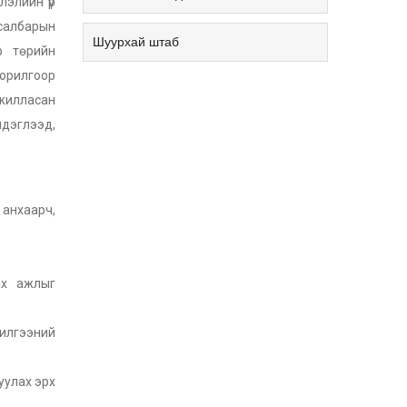
лэлийн үр
 салбарын
Шуурхай штаб
р төрийн
зорилгоор
ажилласан
мдэглээд,
 анхаарч,
ах ажлыг
илгээний
уулах эрх