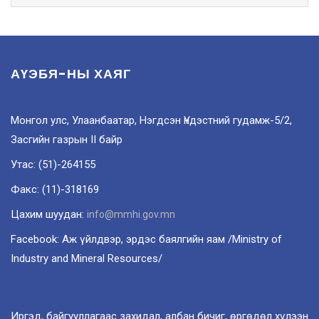
АҮЭБЯ-НЫ ХАЯГ
Монгол улс, Улаанбаатар, Нэгдсэн Үндэстний гудамж-5/2,
Засгийн газрын II байр
Утас: (51)-264155
Факс: (11)-318169
Цахим шуудан:
info@mmhi.gov.mn
Facebook: Аж үйлдвэр, эрдэс баялгийн яам /Ministry of
Industry and Mineral Resources/
Иргэд, байгууллагаас захидал, албан бичиг, өргөдөл хүлээн