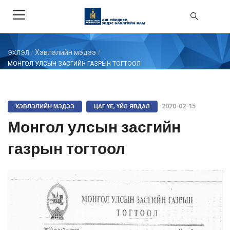
Хэвлэлийн мэдээ
/
ЭХЛЭЛ
/
МОНГОЛ УЛСЫН ЗАСГИЙН ГАЗРЫН ТОГТООЛ
ХЭВЛЭЛИЙН МЭДЭЭ
ЦАГ ҮЕ, ҮЙЛ ЯВДАЛ
2020-02-15
Монгол улсын засгийн
газрын тогтоол