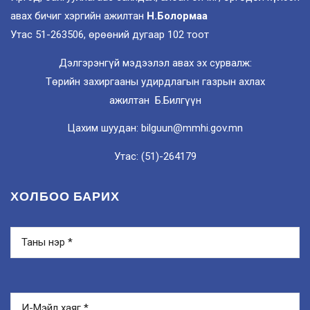
авах бичиг хэргийн ажилтан
Н.Болормаа
Утас 51-263506, өрөөний дугаар 102 тоот
Дэлгэрэнгүй мэдээлэл авах эх сурвалж:
Төрийн захиргааны удирдлагын газрын ахлах
ажилтан Б.Билгүүн
Цахим шуудан: bilguun@mmhi.gov.mn
Утас: (51)-264179
ХОЛБОО БАРИХ