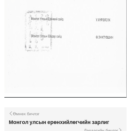
Өмнөх бичлэг
Монгол улсын ерөнхийлөгчийн зарлиг
Дараагийн бичлэг