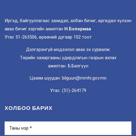
Иргэд, байгууллагаас захидал, албан бичиг, өргөдөл хүлээн
авах бичиг хэргийн ажилтан
Н.Болормаа
Утас 51-263506, өрөөний дугаар 102 тоот
Дэлгэрэнгүй мэдээлэл авах эх сурвалж:
Төрийн захиргааны удирдлагын газрын ахлах
ажилтан Б.Билгүүн
Цахим шуудан: bilguun@mmhi.gov.mn
Утас: (51)-264179
ХОЛБОО БАРИХ