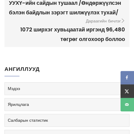
УУХҮ-ийн сайдын тушаал /Өндөржүүлсэн
бэлэн байдлын зэрэгт шилжүүлэх тухай/
Дараагийн бичлэг
1072 ширхэг хувьцаатай иргэнд 96,480
төгрөг олгохоор боллоо
АНГИЛЛУУД
Мэдээ
Ярилцлага
Салбарын статистик