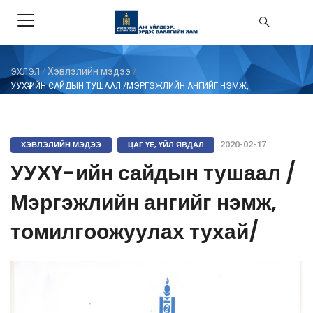
Хэвлэлийн мэдээ
/
ЭХЛЭЛ
/
УУХҮ-ИЙН САЙДЫН ТУШААЛ /МЭРГЭЖЛИЙН АНГИЙГ НЭМЖ,
ТОМИЛГООЖУУЛАХ ТУХАЙ/
ХЭВЛЭЛИЙН МЭДЭЭ
ЦАГ ҮЕ, ҮЙЛ ЯВДАЛ
2020-02-17
УУХҮ-ийн сайдын тушаал /
Мэргэжлийн ангийг нэмж,
томилгоожуулах тухай/