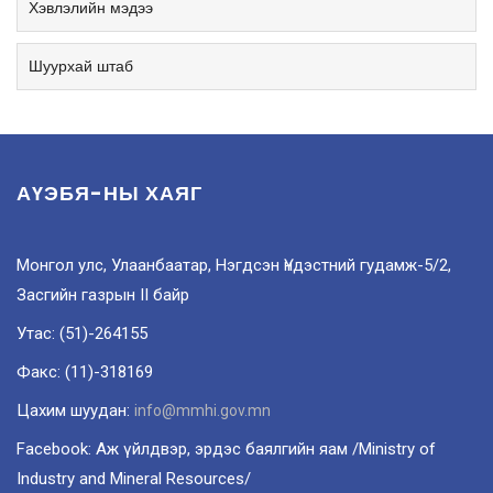
Хэвлэлийн мэдээ
Шуурхай штаб
АҮЭБЯ-НЫ ХАЯГ
Монгол улс, Улаанбаатар, Нэгдсэн Үндэстний гудамж-5/2,
Засгийн газрын II байр
Утас: (51)-264155
Факс: (11)-318169
Цахим шуудан:
info@mmhi.gov.mn
Facebook: Аж үйлдвэр, эрдэс баялгийн яам /Ministry of
Industry and Mineral Resources/