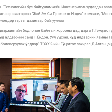
йн “Технологийн бус байгууламжийн Инженерчлэл-худалдан авал
тгэгчээр шалгарсан “Жэй Эм Си Прожектс Индиа” компани, “Монг
өнөөдөр гэрээг цахимаар байгууллаа.
вэржилтийн бодлогын байнгын хорооны дэд дарга Г.Тэмүүлэн, т
үнд үйлдвэрийн сайд Г.Ёндон, Уул уурхай, хүнд үйлдвэрийн яамны 
 боловсруулах үйлдвэр” ТӨХХК-ийн Гүйцэтгэх захирал Д.Алтанцэц