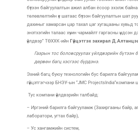
бүтээн байгуулалтын ажил албан ёсоор эхэлж байна 
төлөвлөлтийн үе шатаас бүтээн байгуулалтын шат ру
дахиныг хамарсан цар тахал цаг хугацааны хувьд т
энэтхэгийн талаас хүчин чармайлт гаргасны үндсэн д
үйлдвэр” ТӨХХК-ийн
Гүйцэтгэх захирал Д.Алтанцэ
Газрын тос боловсруулах үйлдвэрийн бүтээн б
дөрвөн багц хэсгээс бүрдэнэ.
Эхний багц буюу технологийн бус барилга байгуула
гүйцэтгэгчээр БНЭУ-ын “JMC ProjectsIndia”компани 
Тус компани үйлдвэрийн талбайд:
– Иргэний барилга байгууламж (Захиргааны байр, а
лаборатори, угтах байр),
– Ус хангамжийн систем,