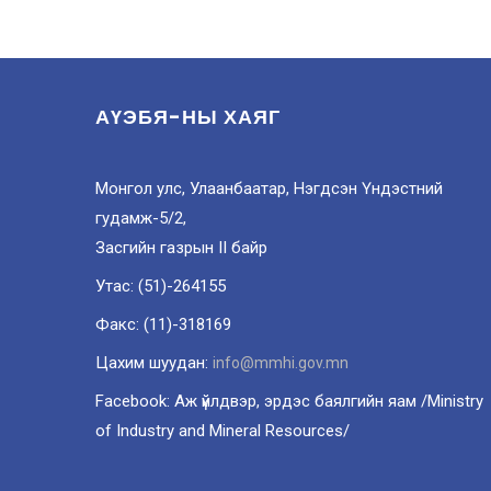
АҮЭБЯ-НЫ ХАЯГ
Монгол улс, Улаанбаатар, Нэгдсэн Үндэстний
гудамж-5/2,
Засгийн газрын II байр
Утас: (51)-264155
Факс: (11)-318169
Цахим шуудан:
info@mmhi.gov.mn
Facebook: Аж үйлдвэр, эрдэс баялгийн яам /Ministry
of Industry and Mineral Resources/