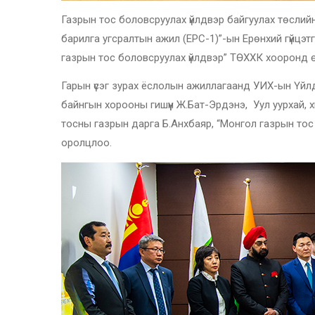
Газрын тос боловсруулах үйлдвэр байгуулах төсли
барилга угсралтын ажил (EPC-1)”-ын Ерөнхий гүйцэ
газрын тос боловсруулах үйлдвэр” ТӨХХК хооронд 
Гарын үсэг зурах ёслолын ажиллагаанд УИХ-ын Үйлд
байнгын хорооны гишүүн Ж.Бат-Эрдэнэ, Уул уурхай, х
тосны газрын дарга Б.Анхбаяр, “Монгол газрын тос
оролцлоо.