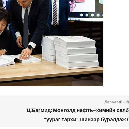
Дараагийн б
Ц.Багмид: Монголд нефть-химийн сал
“уураг тархи” шинээр бүрэлдэж 