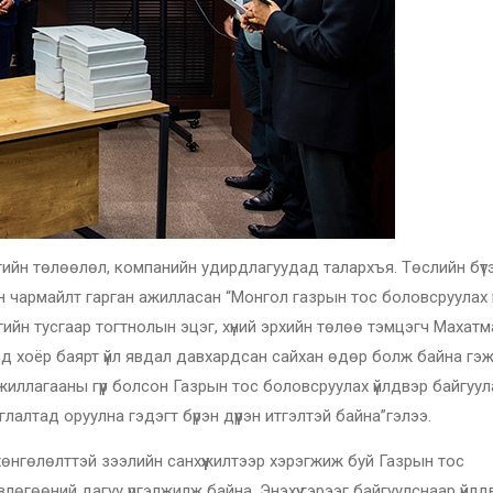
гийн төлөөлөл, компанийн удирдлагуудад талархъя. Төслийн бүт
үчин чармайлт гарган ажилласан “Монгол газрын тос боловсруулах 
ийн тусгаар тогтнолын эцэг, хүний эрхийн төлөө тэмцэгч Махатм
д хоёр баярт үйл явдал давхардсан сайхан өдөр болж байна гэ
иллагааны гүүр болсон Газрын тос боловсруулах үйлдвэр байгуул
лалтад оруулна гэдэгт бүрэн дүүрэн итгэлтэй байна”гэлээ.
өнгөлөлттэй зээлийн санхүүжилтээр хэрэгжиж буй Газрын тос
лөгөөний дагуу үргэлжилж байна. Энэхүү гэрээг байгуулснаар үйл