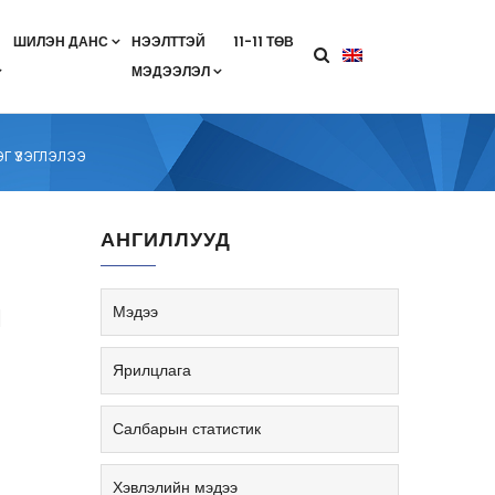
ШИЛЭН ДАНС
НЭЭЛТТЭЙ
11-11 ТӨВ
МЭДЭЭЛЭЛ
агааны хөтөлбөр
лэлт
ан гэрээ
ө
Салбарын жендерийн бодлого
Г ҮЗЭГЛЭЛЭЭ
АНГИЛЛУУД
н
Мэдээ
Ярилцлага
Салбарын статистик
Хэвлэлийн мэдээ