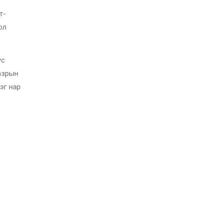
т-
ол
ус
Газрын
эг нар