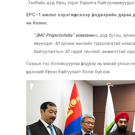
-Талбайн дэд бүтэц зэрэг барилга байгууламжуудыг 
EPC
–
1
ажлыг хэрэгжүүлснээр үйлдвэрийн дараа 
нь болно.
“
JMC Projects
India
” компани
нь дэд бүтэц, эрчи
явуулдаг, 40 орчим жилийн туршлагатай компа
байгуулалтын 50 гаруй төслийг амжилттай хэр
Газрын тос боловсруулах үйлдвэр нь манай улсын н
үндэсний бүтээн байгуулалт болж буй юм.