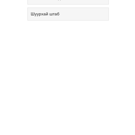
Шуурхай штаб