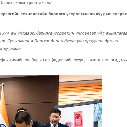
барих ажлыг гүйцэтгэх юм.
дараагийн технологийн барилга угсралтын ажлуудыг эхлүүлэх
м хүч, аж үйлдвэр, барилга-угсралтын чиглэлээр үйл ажиллагаа
ни. Тус компани Энэтхэг болон бусад улс орнуудад бүтээн
эгжүүлжээ.
ефть-химийн салбарын аж үйлдвэрийн суурь, шинэ технологид су