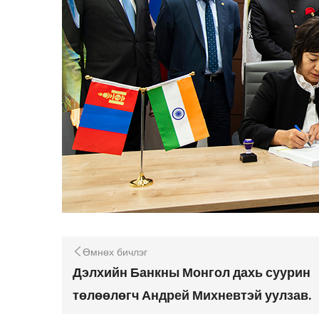
Өмнөх бичлэг
Дэлхийн Банкны Монгол дахь суурин
төлөөлөгч Андрей Михневтэй уулзав.