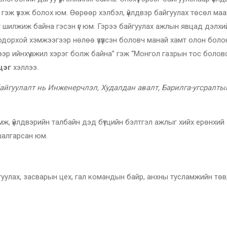
гэж үзэж болох юм. Өөрөөр хэлбэл, үйлдвэр байгуулах төсөл ма
у шилжиж байна гэсэн үг юм. Гэрээ байгуулах ажлын явцад дэлхи
одорхой хэмжээгээр нөлөө үзүүлсэн боловч манай хамт олон боло
ээр ийнхүү ажил хэрэг болж байна” гэж “Монгол газрын тос болов
цэг
хэллээ.
айгуулалт нь Инженерчлэл, Худалдан авалт, Барилга-угсралты
мж, үйлдвэрийн талбайн дэд бүтцийн бэлтгэл ажлыг хийх ерөнхий
шалгарсан юм.
гуулах, засварын цех, гал командын байр, анхны тусламжийн төв