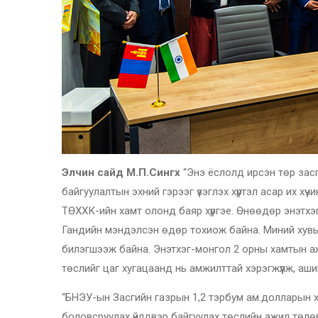
Элчин сайд М.П.Сингх
“Энэ ёслолд ирсэн төр зас
байгуулалтын эхний гэрээг үзэглэх хүртэл асар их х
ТӨХХК-ийн хамт олонд баяр хүргэе. Өнөөдөр энэтхэг
Гандийн мэндэлсэн өдөр тохиож байна. Миний хувь
билэгшээж байна. Энэтхэг-монгол 2 орны хамтын аж
төслийг цаг хугацаанд нь амжилттай хэрэгжүүлж, ашиг
“БНЭУ-ын Засгийн газрын 1,2 тэрбум ам.долларын х
боловсруулах үйлдвэр байгуулах төслийн ажил төлөв