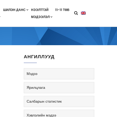
ШИЛЭН ДАНС
НЭЭЛТТЭЙ
11-11 ТӨВ
МЭДЭЭЛЭЛ
агааны хөтөлбөр
лэлт
ан гэрээ
ө
Салбарын жендерийн бодлого
АНГИЛЛУУД
Мэдээ
Ярилцлага
Салбарын статистик
Хэвлэлийн мэдээ