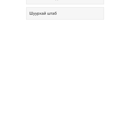
Шуурхай штаб