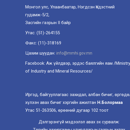
Монгол улс, Улаанбаатар, Нэгдсэн Үндэстний
гудамж-5/2,
Засгийн газрын II байр
Утас: (51)-264155
Факс: (11)-318169
Цахим шуудан:
info@mmhi.gov.mn
Facebook: Аж үйлдвэр, эрдэс баялгийн яам /Ministr
of Industry and Mineral Resources/
Иргэд, байгууллагаас захидал, албан бичиг, өргөдө
хүлээн авах бичиг хэргийн ажилтан
Н.Болормаа
Утас 51-263506, өрөөний дугаар 102 тоот
Дэлгэрэнгүй мэдээлэл авах эх сурвалж:
Төрийн захиргааны удирдлагын газрын ахлах