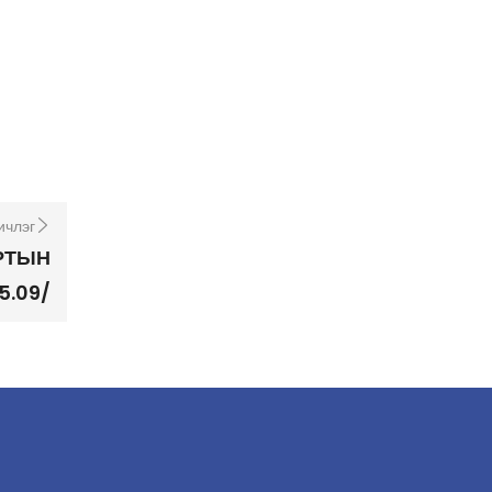
ичлэг
РТЫН
5.09/