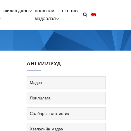
ШИЛЭН ДАНС
НЭЭЛТТЭЙ
11-11 ТӨВ
МЭДЭЭЛЭЛ
агааны хөтөлбөр
лэлт
ан гэрээ
ө
Салбарын жендерийн бодлого
АНГИЛЛУУД
Мэдээ
Ярилцлага
Салбарын статистик
Хэвлэлийн мэдээ