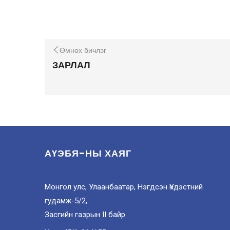
Өмнөх бичлэг
ЗАРЛАЛ
АҮЭБЯ-НЫ ХАЯГ
Монгол улс, Улаанбаатар, Нэгдсэн Үндэстний
гудамж-5/2,
Засгийн газрын II байр