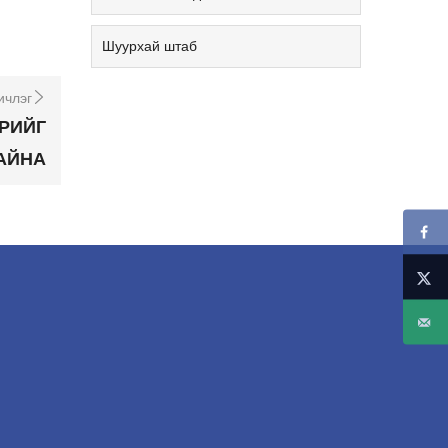
Шуурхай штаб
ичлэг
РИЙГ
АЙНА