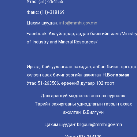
Утас: (51)-264155
Факс: (11)-318169
Цахим шуудан:
info@mmhi.gov.mn
Facebook: Аж үйлдвэр, эрдэс баялгийн яам /Ministr
of Industry and Mineral Resources/
Иргэд, байгууллагаас захидал, албан бичиг, өргөдө
хүлээн авах бичиг хэргийн ажилтан
Н.Болормаа
Утас 51-263506, өрөөний дугаар 102 тоот
Дэлгэрэнгүй мэдээлэл авах эх сурвалж:
Төрийн захиргааны удирдлагын газрын ахлах
ажилтан Б.Билгүүн
Цахим шуудан: bilguun@mmhi.gov.mn
Утас: (51)-264179