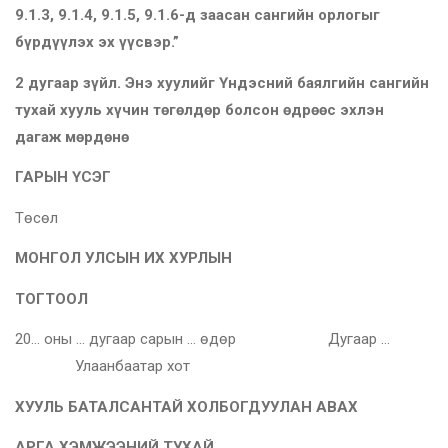
9.1.3, 9.1.4, 9.1.5, 9.1.6-д заасан сангийн орлогыг
бүрдүүлэх эх үүсвэр.”
2 дугаар зүйл.
Энэ
хуулийг Үндэсний баялгийн сангийн
тухай хууль хүчин төгөлдөр болсон өдрөөс эхлэн
дагаж мөрдөнө
ГАРЫН ҮСЭГ
Төсөл
МОНГОЛ УЛСЫН ИХ ХУРЛЫН
ТОГТООЛ
20… оны … дугаар сарын … өдөр Дугаар …
Улаанбаатар хот
ХУУЛЬ БАТАЛСАНТАЙ ХОЛБОГДУУЛАН АВАХ
АРГА ХЭМЖЭЭНИЙ ТУХАЙ