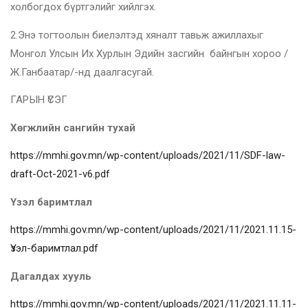
холбогдох бүртгэлийг хийлгэх.
2.Энэ тогтоолын биелэлтэд хяналт тавьж ажиллахыг
Монгол Улсын Их Хурлын Эдийн засгийн байнгын хороо /
Ж.Ганбаатар/-нд даалгасугай.
ГАРЫН ҮСЭГ
Хөгжлийн сангийн тухай
https://mmhi.gov.mn/wp-content/uploads/2021/11/SDF-law-
draft-Oct-2021-v6.pdf
Үзэл баримтлал
https://mmhi.gov.mn/wp-content/uploads/2021/11/2021.11.15-
Үзэл-баримтлал.pdf
Дагалдах хууль
https://mmhi.gov.mn/wp-content/uploads/2021/11/2021.11.11-