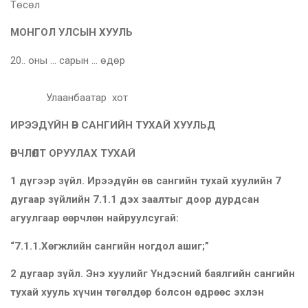
Төсөл
МОНГОЛ УЛСЫН ХУУЛЬ
20.. оны … сарын … өдөр
Улаанбаатар хот
ИРЭЭДҮЙН ӨВ САНГИЙН ТУХАЙ ХУУЛЬД
ӨӨРЧЛӨЛТ ОРУУЛАХ ТУХАЙ
1
дүгээр зүйл.
Ирээдүйн
өв сангийн тухай хуулийн 7
дугаар зүйлийн 7.1.1 дэх заалтыг доор дурдсан
агуулгаар өөрчлөн найруулсугай:
“7.1.1.Хөгжлийн сангийн ногдол ашиг
;
”
2 дугаар зүйл.
Энэ
хуулийг Үндэсний баялгийн сангийн
тухай хууль хүчин төгөлдөр болсон өдрөөс эхлэн