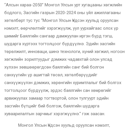
“Алсын хараа-2050” Монгол Улсын урт хугацааны хөгжлийн
бодлого, Засгийн газрын 2020-2024 оны үйл ажиллагааны
хөтөлбөрт тус тус “Монгол Улсын Үндсэн хуульд оруулсан
нэмэлт, өөрчлөлтийг хэрэгжүүлж, уул уурхайгаас олох үр
шимийг Баялгийн сангаар дамжуулан иргэн бүрд тэгш,
шударга хүртээх тогтолцоог бүрдүүлнэ. Эдийн засгийн
төрөлжилт, инноваци, шинэ технологи, хүний хөгжил, ногоон
хөгжлийн зорилтуудыг дэмжих чадавхтай олон улсад
хүлээн зөвшөөрөгдсөн баялгийн санг бий болгон
санхүүгийн үр ашигтай төсөл, хөтөлбөрүүдийг
санхүүжүүлэн дэмжих, хөрөнгийн хуримтлалыг бий болгох
тогтолцоог бүрдүүлж, эрдэс баялгийн сан хөмрөгийг
арвижуулах замаар тогтвортой, олон тулгуурт эдийн
засгийн бүтцийг бий болгож, баялгийн шударга
хуваарилалтын зарчмыг хэрэгжүүлнэ.” гэж заасан.
Монгол Улсын Үндсэн хуульд оруулсан нэмэлт,