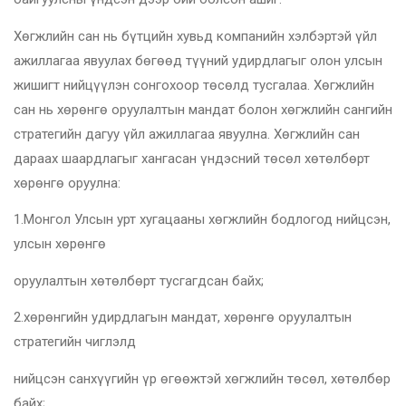
Хөгжлийн сан нь бүтцийн хувьд компанийн хэлбэртэй үйл
ажиллагаа явуулах бөгөөд түүний удирдлагыг олон улсын
жишигт нийцүүлэн сонгохоор төсөлд тусгалаа. Хөгжлийн
сан нь хөрөнгө оруулалтын мандат болон хөгжлийн сангийн
стратегийн дагуу үйл ажиллагаа явуулна. Хөгжлийн сан
дараах шаардлагыг хангасан үндэсний төсөл хөтөлбөрт
хөрөнгө оруулна:
1.Монгол Улсын урт хугацааны хөгжлийн бодлогод нийцсэн,
улсын хөрөнгө
оруулалтын хөтөлбөрт тусгагдсан байх;
2.хөрөнгийн удирдлагын мандат, хөрөнгө оруулалтын
стратегийн чиглэлд
нийцсэн санхүүгийн үр өгөөжтэй хөгжлийн төсөл, хөтөлбөр
байх;