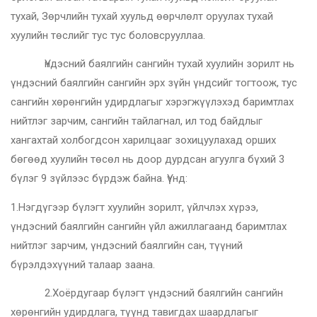
тухай, Зөрчлийн тухай хуульд өөрчлөлт оруулах тухай
хуулийн төслийг тус тус боловсрууллаа.
Үндэсний баялгийн сангийн тухай хуулийн зорилт нь
үндэсний баялгийн сангийн эрх зүйн үндсийг тогтоож, тус
сангийн хөрөнгийн удирдлагыг хэрэгжүүлэхэд баримтлах
нийтлэг зарчим, сангийн тайлагнал, ил тод байдлыг
хангахтай холбогдсон харилцааг зохицуулахад орших
бөгөөд хуулийн төсөл нь доор дурдсан агуулга бүхий 3
бүлэг 9 зүйлээс бүрдэж байна. Үүнд:
1.Нэгдүгээр бүлэгт хуулийн зорилт, үйлчлэх хүрээ,
үндэсний баялгийн сангийн үйл ажиллагаанд баримтлах
нийтлэг зарчим, үндэсний баялгийн сан, түүний
бүрэлдэхүүний талаар заана.
2.Хоёрдугаар бүлэгт үндэсний баялгийн сангийн
хөрөнгийн удирдлага, түүнд тавигдах шаардлагыг