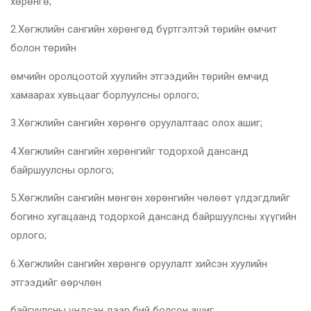
хөрөнгө;
2.Хөгжлийн сангийн хөрөнгөд бүртгэлтэй төрийн өмчит
болон төрийн
өмчийн оролцоотой хуулийн этгээдийн төрийн өмчид
хамаарах хувьцааг борлуулсны орлого;
3.Хөгжлийн сангийн хөрөнгө оруулалтаас олох ашиг;
4.Хөгжлийн сангийн хөрөнгийг тодорхой дансанд
байршуулсны орлого;
5.Хөгжлийн сангийн мөнгөн хөрөнгийн чөлөөт үлдэгдлийг
богино хугацаанд тодорхой дансанд байршуулсны хүүгийн
орлого;
6.Хөгжлийн сангийн хөрөнгө оруулалт хийсэн хуулийн
этгээдийг өөрчлөн
байгуулсны үндсэн дээр бий болсон ашиг.