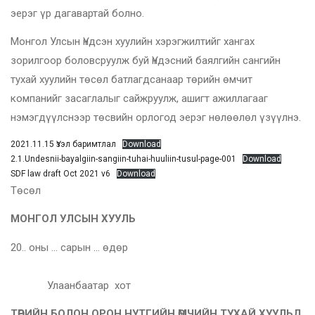
эерэг үр дагавартай болно.
Монгол Улсын Үндсэн хуулийн хэрэгжилтийг хангах
зорилгоор боловсруулж буй Үндэсний баялгийн сангийн
тухай хуулийн төсөл батлагдсанаар төрийн өмчит
компанийг засаглалыг сайжруулж, ашигт ажиллагааг
нэмэгдүүлснээр төсвийн орлогод эерэг нөлөөлөл үзүүлнэ.
2021.11.15 Үзэл баримтлал
Download
2.1.Undesnii-bayalgiin-sangiin-tuhai-huuliin-tusul-page-001
Download
SDF law draft Oct 2021 v6
Download
Төсөл
МОНГОЛ УЛСЫН ХУУЛЬ
20.. оны … сарын … өдөр
Улаанбаатар хот
ТӨРИЙН БОЛОН ОРОН НУТГИЙН ӨМЧИЙН ТУХАЙ
ХУУЛЬД