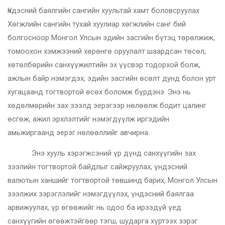
Үндэсний баялгийн сангийн хуультай хамт боловсруулах
Хөгжлийн сангийн тухай хуулиар хөгжлийн санг бий
болгосноор Монгол Улсын эдийн засгийн бүтэц төрөлжиж,
томоохон хэмжээний хөрөнгө оруулалт шаардсан төсөл,
хөтөлбөрийн санхүүжилтийн эх үүсвэр тодорхой болж,
ажлын байр нэмэгдэх, эдийн засгийн өсөлт дунд болон урт
хугацаанд тогтвортой өсөх боломж бүрдэнэ. Энэ нь
хөдөлмөрийн зах зээлд эерэгээр нөлөөлж бодит цалинг
өсгөж, ажил эрхлэлтийг нэмэгдүүлж иргэдийн
амьжиргаанд эерэг нөлөөллийг авчирна.
Энэ хууль хэрэгжсэний үр дүнд санхүүгийн зах
зээлийн тогтвортой байдлыг сайжруулах, үндэсний
валютын ханшийг тогтвортой төвшинд барих, Монгол Улсын
зээлжих зэрэглэлийг нэмэгдүүлэх, үндэсний баялгаа
арвижуулах, үр өгөөжийг нь одоо ба ирээдүй үед
санхүүгийн өгөөжтэйгөөр тэгш, шударга хүртээх зэрэг