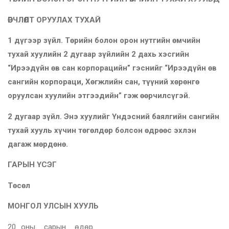
ӨӨРЧЛӨЛТ ОРУУЛАХ ТУХАЙ
1
дүгээр зүйл.
Төрийн
болон орон нутгийн өмчийн
тухай хуулийн 2 дугаар зүйлийн 2 дахь хэсгийн
“Ирээдүйн өв сан корпорацийн” гэснийг “Ирээдүйн өв
сангийн корпораци, Хөгжлийн сан, түүний хөрөнгө
оруулсан хуулийн этгээдийн” гэж өөрчилсүгэй.
2 дугаар зүйл.
Энэ
хуулийг Үндэсний баялгийн сангийн
тухай хууль хүчин төгөлдөр болсон өдрөөс эхлэн
дагаж мөрдөнө.
ГАРЫН ҮСЭГ
Төсөл
МОНГОЛ УЛСЫН ХУУЛЬ
20.. оны … сарын … өдөр