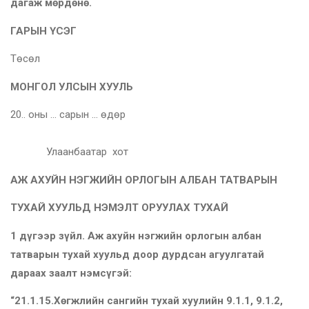
дагаж мөрдөнө.
ГАРЫН ҮСЭГ
Төсөл
МОНГОЛ УЛСЫН ХУУЛЬ
20.. оны … сарын … өдөр
Улаанбаатар хот
АЖ АХУЙН НЭГЖИЙН ОРЛОГЫН АЛБАН ТАТВАРЫН
ТУХАЙ ХУУЛЬД НЭМЭЛТ ОРУУЛАХ ТУХАЙ
1
дүгээр зүйл.
Аж
ахуйн нэгжийн орлогын албан
татварын тухай хуульд доор дурдсан агуулгатай
дараах заалт нэмсүгэй:
“21.1.15.Хөгжлийн сангийн тухай хуулийн
9.
1.1, 9.1.2,