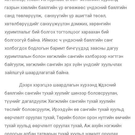
газрын хэвлийн баялгийн үр өгөөжөөс үндэсний баялгийн
санд төвлөрүүлж, санхүүгийн үр ашигтай төсөл,
хөтөлбөрүүдийг санхүүжүүлэн дэмжих, хөрөнгийн
хуримтлалыг бий болгох тогтолцоог хараахан бий
болгоогүй байна. Иймээс ч үндэсний баялгийн санг
холбогдох бодлогын баримт бичгүүдэд заасны дагуу
хуримтлалын болон хөгжлийн сангийн хэлбэрээр нэгтгэн
байгуулж, хөгжлийн сангийн эрх зүйн үндсийг хуульчлах
зайлшгүй шаардлагатай байна.
Дээрх хэрэгцээ шаардлагын хүрээнд Үндэсний
баялгийн сангийн тухай хуулийг шинээр боловсруулан,
түүнийг дагалдуулж Хөгжлийн сангийн тухай хуулийн
төслийг боловсруулж, Ирээдүйн өв сангийн тухай хуульд
өөрчлөлт оруулах тухай, Төрийн болон орон нутгийн өмчийн
тухай хуульд өөрчлөлт оруулах тухай, Аж ахуйн нэгжийн
орлогын албан татварын тухай хуульд нэмэлт оруулах