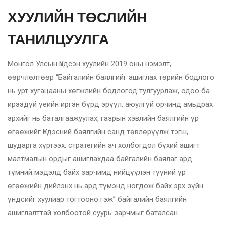
ХУУЛИЙН ТӨСЛИЙН
ТАНИЛЦУУЛГА
Монгол Улсын Үндсэн хуулийн 2019 оны нэмэлт,
өөрчлөлтөөр “Байгалийн баялгийг ашиглах төрийн бодлого
нь урт хугацааны хөгжлийн бодлогод тулгуурлаж, одоо ба
ирээдүй үеийн иргэн бүрд эрүүл, аюулгүй орчинд амьдрах
эрхийг нь баталгаажуулах, газрын хэвлийн баялгийн үр
өгөөжийг Үндэсний баялгийн санд төвлөрүүлж тэгш,
шударга хүртээх, стратегийн ач холбогдол бүхий ашигт
малтмалын ордыг ашиглахдаа байгалийн баялаг ард
түмний мэдэлд байх зарчимд нийцүүлэн түүний үр
өгөөжийн дийлэнх нь ард түмэнд ногдож байх эрх зүйн
үндсийг хуулиар тогтооно гэж” байгалийн баялгийн
ашиглалттай холбоотой суурь зарчмыг баталсан.