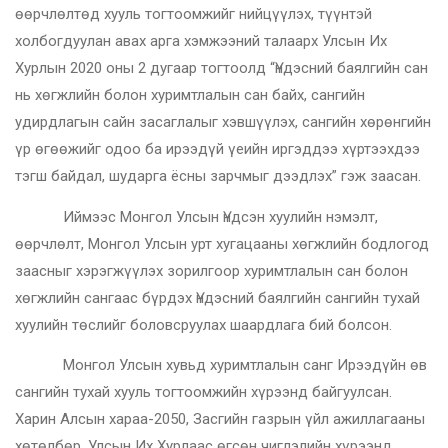
өөрчлөлтөд хууль тогтоомжийг нийцүүлэх, түүнтэй
холбогдуулан авах арга хэмжээний талаарх Улсын Их
Хурлын 2020 оны 2 дугаар тогтоолд “Үндэсний баялгийн сан
нь хөгжлийн болон хуримтлалын сан байх, сангийн
удирдлагын сайн засаглалыг хэвшүүлэх, сангийн хөрөнгийн
үр өгөөжийг одоо ба ирээдүй үеийн иргэддээ хүртээхдээ
тэгш байдал, шударга ёсны зарчмыг дээдлэх” гэж заасан.
Иймээс Монгол Улсын Үндсэн хуулийн нэмэлт,
өөрчлөлт, Монгол Улсын урт хугацааны хөгжлийн бодлогод
заасныг хэрэгжүүлэх зорилгоор хуримтлалын сан болон
хөгжлийн сангаас бүрдэх Үндэсний баялгийн сангийн тухай
хуулийн төслийг боловсруулах шаардлага бий болсон.
Монгол Улсын хувьд хуримтлалын санг Ирээдүйн өв
сангийн тухай хууль тогтоомжийн хүрээнд байгуулсан.
Харин Алсын хараа-2050, Засгийн газрын үйл ажиллагааны
хөтөлбөр, Улсын Их Хурлаас өгсөн чиглэлийн хүрээнд