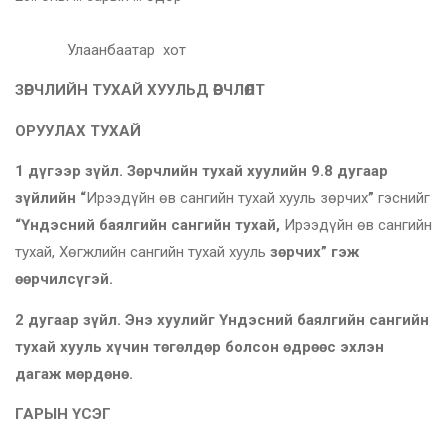
Улаанбаатар хот
ЗӨРЧЛИЙН ТУХАЙ ХУУЛЬД ӨӨРЧЛӨЛТ
ОРУУЛАХ ТУХАЙ
1
дүгээр зүйл.
Зөрчлийн
тухай хуулийн 9.8 дугаар
зүйлийн “
Ирээдүйн өв сангийн тухай хууль зөрчих
”
гэснийг
“Үндэсний баялгийн сангийн тухай,
Ирээдүйн өв сангийн
тухай, Хөгжлийн сангийн тухай хууль
зөрчих” гэж
өөрчилсүгэй.
2 дугаар зүйл.
Энэ
хуулийг Үндэсний баялгийн сангийн
тухай хууль хүчин төгөлдөр болсон өдрөөс эхлэн
дагаж мөрдөнө.
ГАРЫН ҮСЭГ