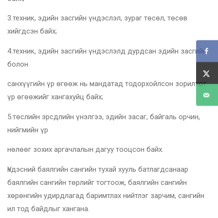
3.техник, эдийн засгийн үндэслэл, зураг төсөл, төсөв
хийгдсэн байх;
4.техник, эдийн засгийн үндэслэлд дурдсан эдийн засгийн
болон
санхүүгийн үр өгөөж нь мандатад тодорхойлсон зорилтот
үр өгөөжийг хангахуйц байх;
5.төслийн эрсдлийн үнэлгээ, эдийн засаг, байгаль орчин,
нийгмийн үр
нөлөөг зохих аргачлалын дагуу тооцсон байх.
Үндэсний баялгийн сангийн тухай хууль батлагдсанаар
баялгийн сангийн төрлийг тогтоож, баялгийн сангийн
хөрөнгийн удирдлагад баримтлах нийтлэг зарчим, сангийн
ил тод байдлыг хангана.