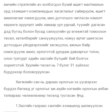
өмчийн стратегийн ач холбогдол бүхий ашигт малтмалын
орд эзэмшигч компаниудын засаглалыг сайжруулж, ашигт
ажиллагааг нэмэгдүүлж, мөн дотогшоо чиглэсэн нэмэлт
хөрөнгө оруулалт хийх замаар уул уурхай, түүнийг дагасан
дэд бүтэц болон бусад санхүүгийн үр өгөөжтэй томоохон
төсөл, хөтөлбөрийг санхүүжүүлэх, нэмүү өртөг шингэсэн
дотоодын үйлдвэрлэлийг хөгжүүлэх, ажлын байр
нэмэгдүүлж ажил, орлоготой дундаж давхаргыг тэлэх,
олон тулгуурт эдийн засгийн бүтцийг бий болгох
зорилготой. Хуулийн төсөл нь 7 бүлэг 31 зүйлээс
бүрдэхээр боловсруулсан.
Хөгжлийн сан нь дараах орлогын эх үүсвэрээс
бүрдэх бөгөөд уг орлогыг аж ахуйн нэгжийн орлогын албан
татвараас чөлөөлөхөөр төсөлд тусгасан. Үүнд:
1.Засгийн газраас сангийн эзэмшилд шилжүүлсэн