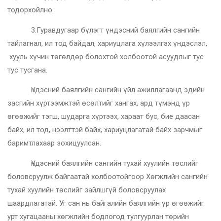
тодорхойлно.
3.Гуравдугаар бүлэгт үндэсний баялгийн сангийн
тайлагнал, ил тод байдал, хариуцлага хүлээлгэх үндэслэл,
хууль хүчин төгөлдөр болохтой холбоотой асуудлыг тус
тус тусгана.
Үндэсний баялгийн сангийн үйл ажиллагаанд эдийн
засгийн хүртээмжтэй өсөлтийг хангах, ард түмэнд үр
өгөөжийг тэгш, шударга хүртээх, хараат бус, бие даасан
байх, ил тод, нээлттэй байх, хариуцлагатай байх зарчмыг
баримтлахаар зохицуулсан.
Үндэсний баялгийн сангийн тухай хуулийн төслийг
боловсруулж байгаатай холбоотойгоор Хөгжлийн сангийн
тухай хуулийн төслийг зайлшгүй боловсруулах
шаардлагатай. Уг сан нь байгалийн баялгийн үр өгөөжийг
урт хугацааны хөгжлийн бодлогод тулгуурлан төрийн