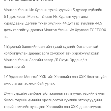
Монгол Улсын Их Хурлын тухай хуулийн 5 дугаар зүйлийн
5.1 дэх хэсэг, Монгол Улсын Их Хурлын чуулганы
хуралдааны дэгийн тухай хуулийн 44 дүгээр зүйлийн 44.5
дахь хэсгийг үндэслэн Монгол Улсын Их Хурлаас ТОГТООХ
нь:
1.Үндэсний баялгийн сангийн тухай хуулийг баталсантай
холбогдуулан дараах арга хэмжээг авч хэрэгжүүлэхийг
Монгол Улсын Засгийн газар /Л.Оюун-Эрдэнэ/-т
даалгасугай:
1/”Эрдэнэс Монгол” ХХК-ийг Хөгжлийн сан ХХК болгож үйл
ажиллагааг зохион байгуулах;
2/уул уурхайн салбарт үйл ажиллагаа явуулах төрийн өмчит
болон төрийн өмчийн оролцоотой хуулийн этгээдүүдийн
төрийн өмчийн хувьцааг Хөгжлийн сан ХХК-д шилжүүлж,