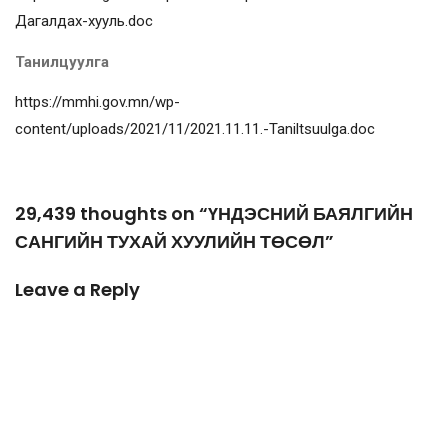
Дагалдах-хууль.doc
Танилцуулга
https://mmhi.gov.mn/wp-
content/uploads/2021/11/2021.11.11.-Taniltsuulga.doc
29,439 thoughts on “ҮНДЭСНИЙ БАЯЛГИЙН
САНГИЙН ТУХАЙ ХУУЛИЙН ТӨСӨЛ”
Leave a Reply
Your email address will not be published.
Required fields are
marked
*
COMMENT
*