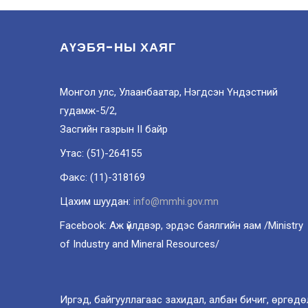
АҮЭБЯ-НЫ ХАЯГ
Монгол улс, Улаанбаатар, Нэгдсэн Үндэстний
гудамж-5/2,
Засгийн газрын II байр
Утас: (51)-264155
Факс: (11)-318169
Цахим шуудан:
info@mmhi.gov.mn
Facebook: Аж үйлдвэр, эрдэс баялгийн яам /Ministry
of Industry and Mineral Resources/
Иргэд, байгууллагаас захидал, албан бичиг, өргөдө