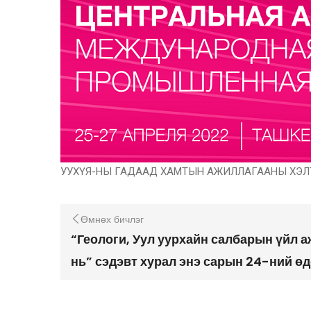
УУХҮЯ-НЫ ГАДААД ХАМТЫН АЖИЛЛАГААНЫ ХЭЛ
Өмнөх бичлэг
“Геологи, Уул уурхайн салбарын үйл 
нь” сэдэвт хурал энэ сарын 24-ний ө