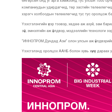
Өнгөрсөн онд уг арга хэмжээнд тус улсын 1000 орчи
компаниудын удирдагчид, төр засгийн төлөөлөгчид,
хэрэгч холбоодын төлөөлөгчид тус тус оролцож ба
Үзэсгэлэнгийн үеэр тээвэр, хөдөө аж ахуй, зам бари
зүй, эмнэлгийн аж үйлдвэр, мэдээллийн технологи зэ
“ИННОПРОМ.Дундад Ази” олон улсын аж үйлдвэрийн 
Үзэсгэлэнд оролцох ААНБ болон хувь хүмүүс дараах утс