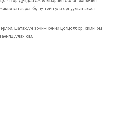
огч тэр дундаа аж үйлдвэрийн болон санхүүгийн
икистан зэрэг бүс нутгийн улс орнуудын ажил
эрлэл, шатахуун эрчим хүчний цогцолбор, хими, эм
 танилцуулах юм.