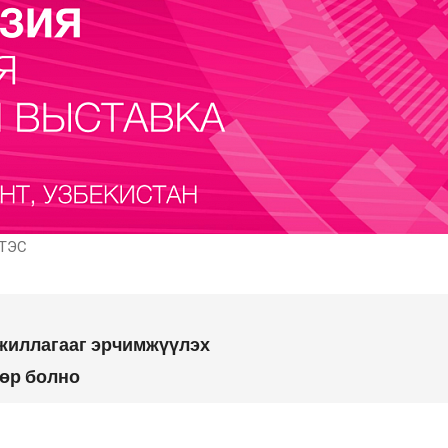
ТЭС
ажиллагааг эрчимжүүлэх
дөр болно