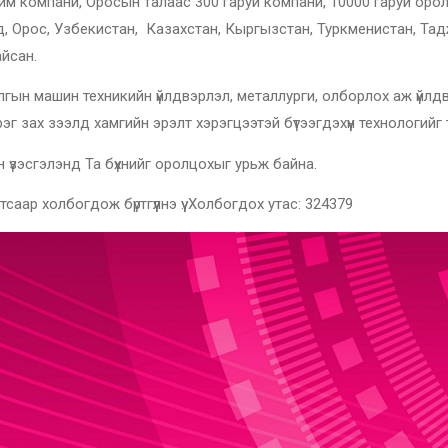
м компани, Оросын талаас 300 гаруй компани, 10000 гаруй оролц
 Орос, Узбекистан, Казахстан, Кыргызстан, Туркменистан, Тадж
йсан.
лгын машин техникийн үйлдвэрлэл, металлурги, олборлох аж үйлдв
рэг зах зээлд хамгийн эрэлт хэрэгцээтэй бүтээгдэхүүн технологийг
үзэсгэлэнд Та бүхнийг оролцохыг урьж байна.
аар холбогдож бүртгүүлнэ үү. Холбогдох утас: 324379