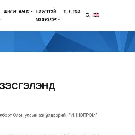
ШИЛЭН ДАНС
НЭЭЛТТЭЙ
11-11 ТӨВ
МЭДЭЭЛЭЛ
агааны хөтөлбөр
лэлт
ан гэрээ
ө
Салбарын жендерийн бодлого
ҮЗЭСГЭЛЭНД
цолборт Олон улсын аж үйлдвэрийн “ИННОПРОМ”