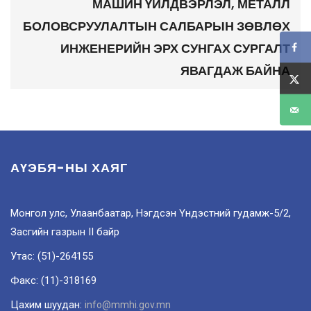
МАШИН ҮЙЛДВЭРЛЭЛ, МЕТАЛЛ
БОЛОВСРУУЛАЛТЫН САЛБАРЫН ЗӨВЛӨХ
ИНЖЕНЕРИЙН ЭРХ СУНГАХ СУРГАЛТ
ЯВАГДАЖ БАЙНА
АҮЭБЯ-НЫ ХАЯГ
Монгол улс, Улаанбаатар, Нэгдсэн Үндэстний гудамж-5/2,
Засгийн газрын II байр
Утас: (51)-264155
Факс: (11)-318169
Цахим шуудан:
info@mmhi.gov.mn