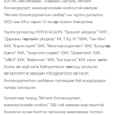
ШУТИС-ийн Механик, Тээврийн Сургууль, Металл
боловсруулалт, инженерчлэлийн холбоотой хамтран
“Металл боловсруулалтын салбар”-ын чуулга уулзалтыг
2022 оны 04-р сарын 12-ны өдөр зохион байгууллаа.
Чуулга уулзалтад УУХҮЯ, БСШУЯ, “Эрдэнэт үйлдвэр” ТӨҮГ,
“Дарханы төмөрлөгийн үйлдвэр” ХК, ТЭЦ-IV ТӨХК, “Ган-Илч”
ХХК, “Бэрэн групп” ХХК, “Монголросцветмет” ХХК, “Болдтөмөр
Ерөө гол” ХХК, “Энерготех сервис” ХХК, “Ораметалл” ХХК,
“ЗАБЭ” ХХК, “Майнснек” ХХК, “Батзоргол” ХХК зэрэг төрийн
болон аж ахуй нэгж байгууллагын төлөөллүүд оролцож,
МЕТАЛЛУРГИ, МАШИН ҮЙЛДВЭРЛЭЛ, МЕТАЛЛ
боловсруулалтын салбарын тулгамдаж буй асуудлуудын
талаар хэлэлцсэн.
Уулзалтаар талууд “Металл боловсруулалт,
инженерчлэлийн холбоо” ТББ-тай хамтран мэргэжилтэй
боловсон хүчин бэлтгэх чиглэлээр ажиллахаар тогтлоо.