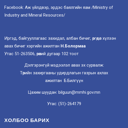
Facebook: Аж үйлдвэр, эрдэс баялгийн яам /Ministry of
Industry and Mineral Resources/
Иргэд, байгууллагаас захидал, албан бичиг, өргөдөл хүлээн
авах бичиг хэргийн ажилтан
Н.Болормаа
Утас 51-263506, өрөөний дугаар 102 тоот
Дэлгэрэнгүй мэдээлэл авах эх сурвалж:
Төрийн захиргааны удирдлагын газрын ахлах
ажилтан Б.Билгүүн
Цахим шуудан: bilguun@mmhi.gov.mn
Утас: (51)-264179
ХОЛБОО БАРИХ