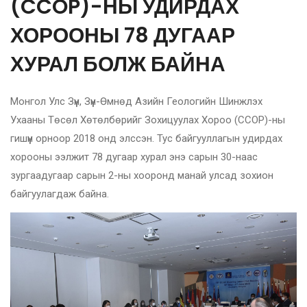
(CCOP)-НЫ УДИРДАХ
ХОРООНЫ 78 ДУГААР
ХУРАЛ БОЛЖ БАЙНА
Монгол Улс Зүүн, Зүүн-Өмнөд Азийн Геологийн Шинжлэх
Ухааны Төсөл Хөтөлбөрийг Зохицуулах Хороо (CCOP)-ны
гишүүн орноор 2018 онд элссэн. Тус байгууллагын удирдах
хорооны ээлжит 78 дугаар хурал энэ сарын 30-наас
зургаадугаар сарын 2-ны хооронд манай улсад зохион
байгуулагдаж байна.