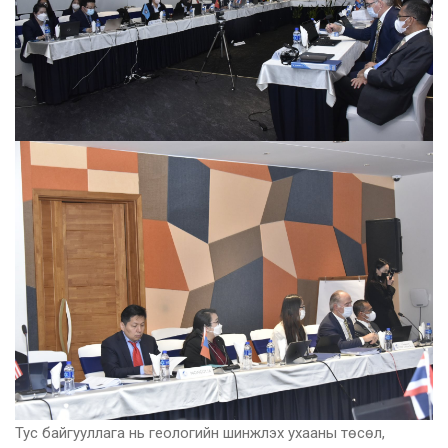
Тус байгууллага нь геологийн шинжлэх ухааны төсөл,