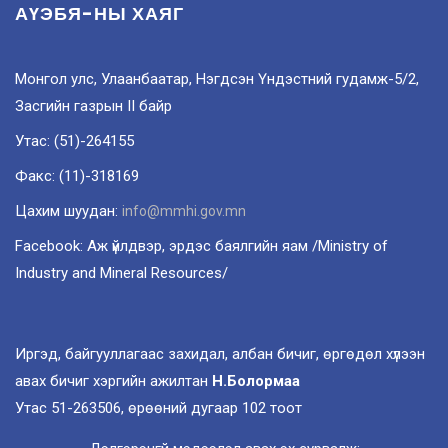
АҮЭБЯ-НЫ ХАЯГ
Монгол улс, Улаанбаатар, Нэгдсэн Үндэстний гудамж-5/2,
Засгийн газрын II байр
Утас: (51)-264155
Факс: (11)-318169
Цахим шуудан:
info@mmhi.gov.mn
Facebook: Аж үйлдвэр, эрдэс баялгийн яам /Ministry of
Industry and Mineral Resources/
Иргэд, байгууллагаас захидал, албан бичиг, өргөдөл хүлээн
авах бичиг хэргийн ажилтан
Н.Болормаа
Утас 51-263506, өрөөний дугаар 102 тоот