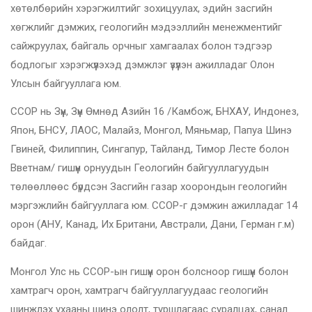
хөтөлбөрийн хэрэгжилтийг зохицуулах, эдийн засгийн
хөгжлийг дэмжих, геологийн мэдээллийн менежментийг
сайжруулах, байгаль орчныг хамгаалах болон тэдгээр
бодлогыг хэрэгжүүлэхэд дэмжлэг үзүүлэн ажилладаг Олон
Улсын байгууллага юм.
ССОР нь Зүүн, Зүүн Өмнөд Азийн 16 /Камбож, БНХАУ, Индонез,
Япон, БНСУ, ЛАОС, Малайз, Монгол, Мяньмар, Папуа Шинэ
Гвиней, Филиппин, Сингапур, Тайланд, Тимор Лесте болон
Вветнам/ гишүүн орнуудын Геологийн байгууллагуудын
төлөөллөөс бүрдсэн Засгийн газар хоорондын геологийн
мэргэжлийн байгууллага юм. ССОР-г дэмжин ажилладаг 14
орон (АНУ, Канад, Их Британи, Австрали, Дани, Герман г.м)
байдаг.
Монгол Улс нь ССОР-ын гишүүн орон болсноор гишүүн болон
хамтрагч орон, хамтрагч байгууллагуудаас геологийн
шинжлэх ухааны шинэ ололт, туршлагаас суралцах, санал