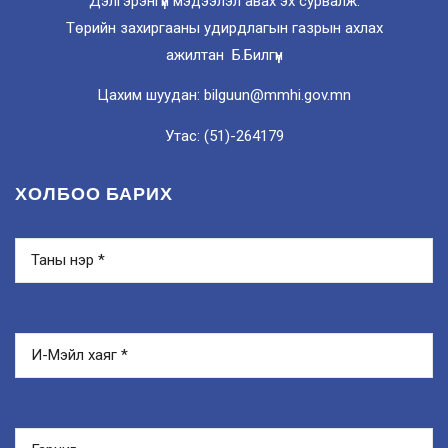
Дэлгэрэнгүй мэдээлэл авах эх сурвалж:
Төрийн захиргааны удирдлагын газрын ахлах
ажилтан Б.Билгүүн
Цахим шуудан: bilguun@mmhi.gov.mn
Утас: (51)-264179
ХОЛБОО БАРИХ