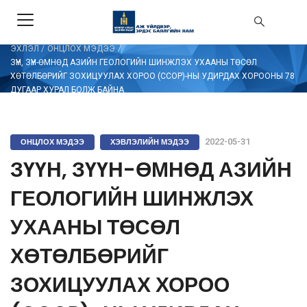
/
ЭХЛЭЛ
/
ОНЦЛОХ МЭДЭЭ
ЗҮҮН, ЗҮҮН-ӨМНӨД АЗИЙН ГЕОЛОГИЙН ШИНЖЛЭХ УХААНЫ ТӨСӨЛ
ХӨТӨЛБӨРИЙГ ЗОХИЦУУЛАХ ХОРОО (CCOP)-НЫ УДИРДАХ ХОРООНЫ 78
ДУГААР ХУРАЛ БОЛЖ БАЙНА
ОНЦЛОХ МЭДЭЭ
ХЭВЛЭЛИЙН МЭДЭЭ
2022-05-31
ЗҮҮН, ЗҮҮН-ӨМНӨД АЗИЙН
ГЕОЛОГИЙН ШИНЖЛЭХ
УХААНЫ ТӨСӨЛ
ХӨТӨЛБӨРИЙГ
ЗОХИЦУУЛАХ ХОРОО