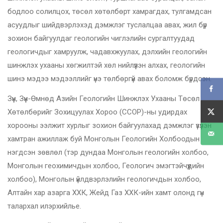
бодлоо солилцох, төсөл хөтөлбөрт хамрагдах, тулгамдсан
асуудлыг шийдвэрлэхэд дэмжлэг туслалцаа авах, жил бүр
зохион байгуулдаг геологийн чиглэлийн сургалтуудад
геологичдыг хамруулж, чадавхжуулах, дэлхийн геологийн
шинжлэх ухааны хөгжилтэй хөл нийлүүлэн алхах, геологийн
шинэ мэдээ мэдээллийг үнэ төлбөргүй авах боломж бүрдсэн.
Зүүн, Зүүн-Өмнөд Азийн Геологийн Шинжлэх Ухааны Төсөл
Хөтөлбөрийг Зохицуулах Хороо (CCOP)-ны удирдах
хорооны ээлжит хурлыг зохион байгуулахад дэмжлэг үзүүлэн
хамтран ажиллаж буй Монголын Геологийн Холбоодын
нэгдсэн зөвлөл (тэр дундаа Монголын геологийн холбоо,
Монголын геохимичдын холбоо, Геологич эмэгтэйчүүдийн
холбоо), Монголын үйлдвэрлэлийн геологичдын холбоо,
Алтайн хар азарга ХХК, Жейд Газ ХХК-ийн хамт олонд гүн
талархал илэрхийлье.