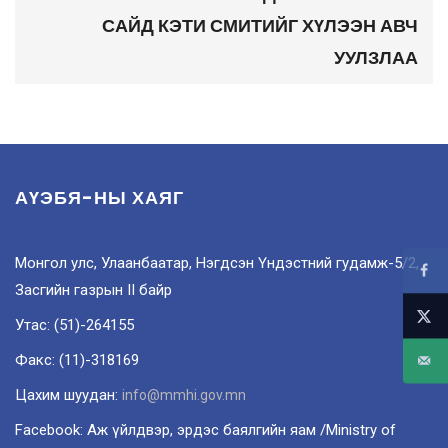
САЙД КЭТИ СМИТИЙГ ХҮЛЭЭН АВЧ
УУЛЗЛАА
АҮЭБЯ-НЫ ХАЯГ
Монгол улс, Улаанбаатар, Нэгдсэн Үндэстний гудамж-5/2,
Засгийн газрын II байр
Утас: (51)-264155
Факс: (11)-318169
Цахим шуудан:
info@mmhi.gov.mn
Facebook: Аж үйлдвэр, эрдэс баялгийн яам /Ministry of