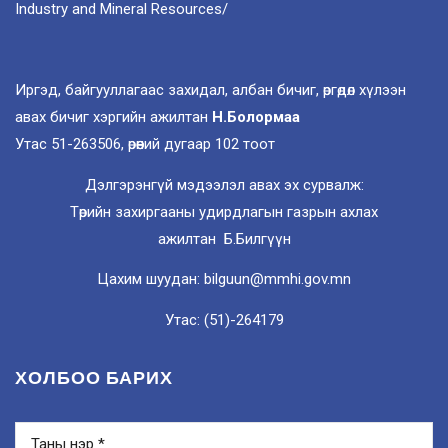
Industry and Mineral Resources/
Иргэд, байгууллагаас захидал, албан бичиг, өргөдөл хүлээн
авах бичиг хэргийн ажилтан
Н.Болормаа
Утас 51-263506, өрөөний дугаар 102 тоот
Дэлгэрэнгүй мэдээлэл авах эх сурвалж:
Төрийн захиргааны удирдлагын газрын ахлах
ажилтан Б.Билгүүн
Цахим шуудан: bilguun@mmhi.gov.mn
Утас: (51)-264179
ХОЛБОО БАРИХ