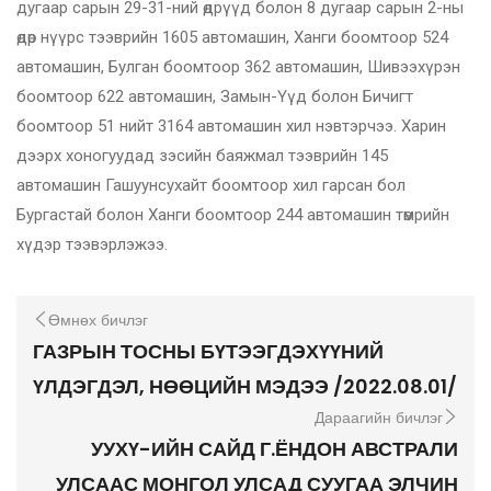
дугаар сарын 29-31-ний өдрүүд болон 8 дугаар сарын 2-ны
өдөр нүүрс тээврийн 1605 автомашин, Ханги боомтоор 524
автомашин, Булган боомтоор 362 автомашин, Шивээхүрэн
боомтоор 622 автомашин, Замын-Үүд болон Бичигт
боомтоор 51 нийт 3164 автомашин хил нэвтэрчээ. Харин
дээрх хоногуудад зэсийн баяжмал тээврийн 145
автомашин Гашуунсухайт боомтоор хил гарсан бол
Бургастай болон Ханги боомтоор 244 автомашин төмрийн
хүдэр тээвэрлэжээ.
Өмнөх бичлэг
ГАЗРЫН ТОСНЫ БҮТЭЭГДЭХҮҮНИЙ
ҮЛДЭГДЭЛ, НӨӨЦИЙН МЭДЭЭ /2022.08.01/
Дараагийн бичлэг
УУХҮ-ИЙН САЙД Г.ЁНДОН АВСТРАЛИ
УЛСААС МОНГОЛ УЛСАД СУУГАА ЭЛЧИН