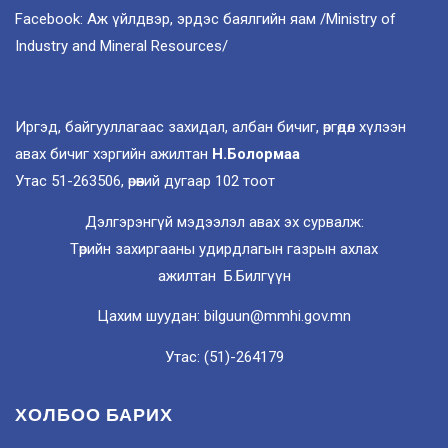
Facebook: Аж үйлдвэр, эрдэс баялгийн яам /Ministry of
Industry and Mineral Resources/
Иргэд, байгууллагаас захидал, албан бичиг, өргөдөл хүлээн
авах бичиг хэргийн ажилтан
Н.Болормаа
Утас 51-263506, өрөөний дугаар 102 тоот
Дэлгэрэнгүй мэдээлэл авах эх сурвалж:
Төрийн захиргааны удирдлагын газрын ахлах
ажилтан Б.Билгүүн
Цахим шуудан: bilguun@mmhi.gov.mn
Утас: (51)-264179
ХОЛБОО БАРИХ