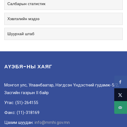
Салбарын статистик
Хэвлэлийн мэдээ
Шуурхай штаб
АҮЭБЯ-НЫ ХАЯГ
Монгол улс, Улаанбаатар, Нэгдсэн Үндэстний гудамж-5/2,
Засгийн газрын II байр
Утас: (51)-264155
Факс: (11)-318169
Цахим шуудан:
info@mmhi.gov.mn