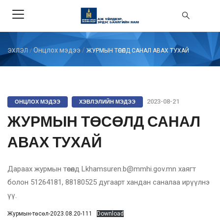
Онцлох мэдээ
/
ЭХЛЭЛ
/
ЖУРМЫН ТӨСӨЛД САНАЛ АВАХ ТУХАЙ
ОНЦЛОХ МЭДЭЭ
ХЭВЛЭЛИЙН МЭДЭЭ
2023-08-21
ЖУРМЫН ТӨСӨЛД САНАЛ
АВАХ ТУХАЙ
Дараах журмын төсөлд Lkhamsuren.b@mmhi.gov.mn хаягт
болон 51264181, 88180525 дугаарт хандан саналаа ирүүлнэ
үү.
Журмын-төсөл-2023.08.20-111
Download