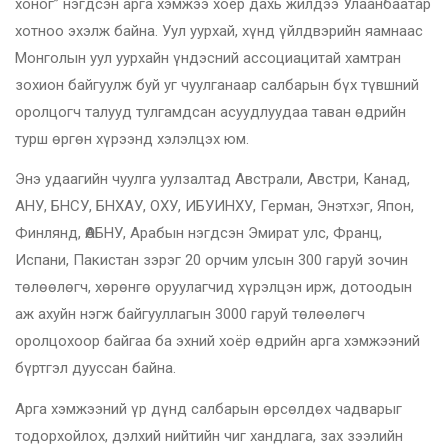
хоног” нэгдсэн арга хэмжээ хоёр дахь жилдээ Улаанбаатар
хотноо эхэлж байна. Уул уурхай, хүнд үйлдвэрийн яамнаас
Монголын уул уурхайн үндэсний ассоциацитай хамтран
зохион байгуулж буй уг чуулганаар салбарын бүх түвшний
оролцогч талууд тулгамдсан асуудлуудаа таван өдрийн
турш өргөн хүрээнд хэлэлцэх юм.
Энэ удаагийн чуулга уулзалтад Австрали, Австри, Канад,
АНУ, БНСУ, БНХАУ, ОХУ, ИБУИНХУ, Герман, Энэтхэг, Япон,
Финлянд, ӨАБНУ, Арабын нэгдсэн Эмират улс, Франц,
Испани, Пакистан зэрэг 20 орчим улсын 300 гаруй зочин
төлөөлөгч, хөрөнгө оруулагчид хүрэлцэн ирж, дотоодын
аж ахуйн нэгж байгууллагын 3000 гаруй төлөөлөгч
оролцохоор байгаа ба эхний хоёр өдрийн арга хэмжээний
бүртгэл дууссан байна.
Арга хэмжээний үр дүнд салбарын өрсөлдөх чадварыг
тодорхойлох, дэлхий нийтийн чиг хандлага, зах зээлийн