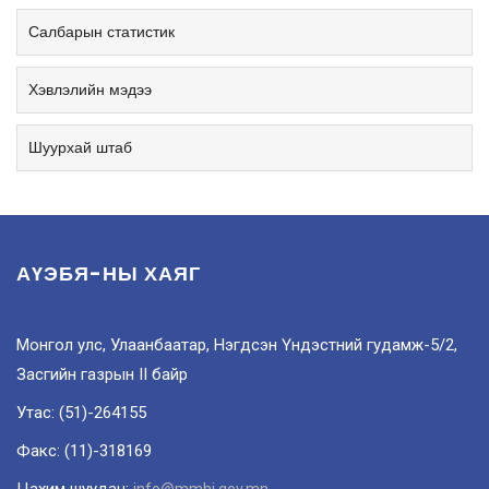
Салбарын статистик
Хэвлэлийн мэдээ
Шуурхай штаб
АҮЭБЯ-НЫ ХАЯГ
Монгол улс, Улаанбаатар, Нэгдсэн Үндэстний гудамж-5/2,
Засгийн газрын II байр
Утас: (51)-264155
Факс: (11)-318169