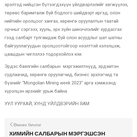
эрэлтэд нийцсэн бүтээгдэхүүн үйлдвэрлэлийг хөгжүүлэх,
төрөөс баримталж буй бодлого шийдвэрт иргэд, олон
нийтийн оролцоог хангах, хөрөнгө оруулалтын таатай
орчныг сэргээх, хууль, эрх зүйн шинэчлэлийг хурдасгах
гээд салбарт тулгамдаж буй олон асуудлыг шат шатны
байгууллагуудын оролцоотойгоор нээлттэй хэлэлцэж,
цаашдын чиглэлээ тодорхойлох юм.
Эрдэс баялгийн салбарын мэргэжилтнүүд, эрдэмтэн
судлаачид, хөрөнгө оруулагчид, бизнес эрхлэгчид та
бүхнийг “Mongolian Mining week 2023” арга хэмжээнд
хүрэлцэн ирэхийг урьж байна.
УУЛ УУРХАЙ, ХҮНД ҮЙЛДВЭРИЙН ЯАМ
Өмнөх бичлэг
ХИМИЙН САЛБАРЫН МЭРГЭШСЭН