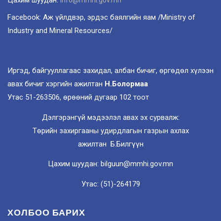
Цахим шуудан:
info@mmhi.gov.mn
Facebook: Аж үйлдвэр, эрдэс баялгийн яам /Ministry of
Industry and Mineral Resources/
Иргэд, байгууллагаас захидал, албан бичиг, өргөдөл хүлээн
авах бичиг хэргийн ажилтан
Н.Болормаа
Утас 51-263506, өрөөний дугаар 102 тоот
Дэлгэрэнгүй мэдээлэл авах эх сурвалж:
Төрийн захиргааны удирдлагын газрын ахлах
ажилтан Б.Билгүүн
Цахим шуудан: bilguun@mmhi.gov.mn
Утас: (51)-264179
ХОЛБОО БАРИХ