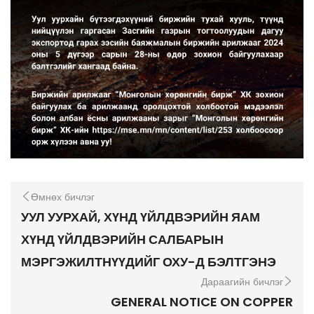
Өмнөх бичлэг
УУЛ УУРХАЙ, ХҮНД ҮЙЛДВЭРИЙН ЯАМ
ХҮНД ҮЙЛДВЭРИЙН САЛБАРЫН
МЭРГЭЖИЛТНҮҮДИЙГ ОХУ-Д БЭЛТГЭНЭ
Дараагийн бичлэг
GENERAL NOTICE ON COPPER