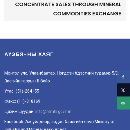
CONCENTRATE SALES THROUGH MINERAL
COMMODITIES EXCHANGE
АҮЭБЯ-НЫ ХАЯГ
Монгол улс, Улаанбаатар, Нэгдсэн Үндэстний гудамж-5/2,
Засгийн газрын II байр
Утас: (51)-264155
Факс: (11)-318169
Цахим шуудан:
info@mmhi.gov.mn
Facebook: Аж үйлдвэр, эрдэс баялгийн яам /Ministry of
Industry and Mineral Resources/