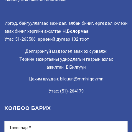
Иргэд, байгууллагаас захидал, албан бичиг, өргөдөл хүлээн
авах бичиг хэргийн ажилтан
Н.Болормаа
Утас 51-263506, өрөөний дугаар 102 тоот
Дэлгэрэнгүй мэдээлэл авах эх сурвалж:
Төрийн захиргааны удирдлагын газрын ахлах
ажилтан Б.Билгүүн
Цахим шуудан: bilguun@mmhi.gov.mn
Утас: (51)-264179
ХОЛБОО БАРИХ