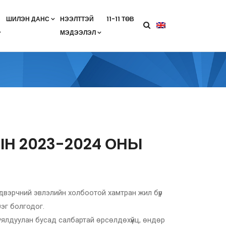
ШИЛЭН ДАНС
НЭЭЛТТЭЙ
11-11 ТӨВ
МЭДЭЭЛЭЛ
агааны хөтөлбөр
лэлт
ан гэрээ
ө
Салбарын жендерийн бодлого
ЫН 2023-2024 ОНЫ
йлдвэрчний эвлэлийн холбоотой хамтран жил бүр
рэг болгодог.
ялдуулан бусад салбартай өрсөлдөхүйц, өндөр