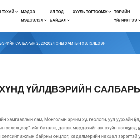
 ТУХАЙ
МЭДЭЭ
ИЛ ТОД
ХУУЛЬ ТОГТООМЖ
ТӨРИЙН
МЭДЭЭЛЭЛ
БАЙДАЛ
ҮЙЛЧИЛГЭЭ
Эрдэс баялгийн мэргэжлийн зөвлөлийн цахим систем
Авлигын эсрэг үйл ажиллагааны төлөвлөгөө
Авлигын эсрэг үйл ажиллагааны төлөвлөгөөний хэрэгжилт
ХАСУМ хянасан дүгнэлт 2020-2024
Стратеги төлөвлөгөөний хэрэгжилт
Байгууллагын стратеги төлөвлөгөө
Монгол Улсыг 2021-2025 онд хөгжүүлэх таван жилийн үндсэн чиглэл
Засгийн газрын үйл ажилл
Эдийн засаг, нийгмийн хөгжлийн үзүү
Аймгийн засаг дарга нартай байгуулс
Санхүүгийн хяналт шалгалтын тайлан
Гүйцэтгэлийн төлөвлөгөө, тайлан
Хяналт шалгалтын төлөвлөгө
ЙЛДВЭРИЙН САЛБАРЫН 2023-2024 ОНЫ ХАМТЫН ХЭЛЭЛЦЭЭР
̆, ХҮНД ҮЙЛДВЭРИЙН САЛБАР
ийн хамгааллын яам, Монголын эрчим хүч, геологи, уул уурхайн ү
ын хэлэлцээр”-ийг баталж, дагаж мөрдөхийг аж ахуйн нэгжүүдэд үү
 хөлсийг ажлын байрны онцлог, хөдөлмөрийн нөхцөл зэрэгтэй у