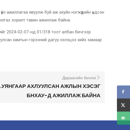
йл ажиллагаа явуулж буй аж ахуйн нэгжүүдийн үндсэн
рилгах зорилт тавин ажиллаж байна.
йг 2024-02-07-нд 01/318 тоот албан бичгээр
уулсан хамтын гэрээний дагуу хэлэцээ хийх замаар
Дараагийн бичлэг
Б.УЯНГААР АХЛУУЛСАН АЖЛЫН ХЭСЭГ
БНХАУ-Д АЖИЛЛАЖ БАЙНА