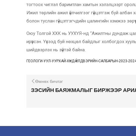
тогтоох чиглэл баримтлан хамтын хэлэлцээрт орол
Ижил төрлийн ажил үйлчилгээг гүйцэтгэж буй албан 
болон туслан гүйцэтгэгчдийн цалингийн хэмжээ зөрү
Оюу Толгой ХХК нь УУХҮЯ-нд “Ажилтны дундаж цалин
ирүүлсэн. Үүсээд буй нөхцөл байдлыг холбогдох хуу
шийдвэрлэх нь зүйтэй байна.
ГЕОЛОГИ-УУЛ-УУРХАЙ-ХҮНД-ҮЙЛДВЭРИЙН-САЛБАРЫН-2023-2
Өмнөх бичлэг
ЗЭСИЙН БАЯЖМАЛЫГ БИРЖЭЭР АРИ