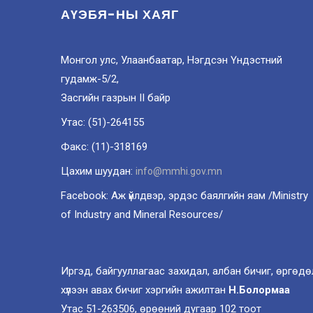
АҮЭБЯ-НЫ ХАЯГ
Монгол улс, Улаанбаатар, Нэгдсэн Үндэстний
гудамж-5/2,
Засгийн газрын II байр
Утас: (51)-264155
Факс: (11)-318169
Цахим шуудан:
info@mmhi.gov.mn
Facebook: Аж үйлдвэр, эрдэс баялгийн яам /Ministry
of Industry and Mineral Resources/
Иргэд, байгууллагаас захидал, албан бичиг, өргөдө
хүлээн авах бичиг хэргийн ажилтан
Н.Болормаа
Утас 51-263506, өрөөний дугаар 102 тоот