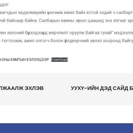
цдог.
хаагчдын хөдөлмөрийн үнэлэмж ижил байх ёстой хэдий ч салбарт ү
үтэй байсаар байна. Салбарын яамны зүгээс цаашид энэ ялгааг а
 хөлсний бүрэлдэхүүнд өөрчлөлт оруулж байгаа тухай” мэдээлли
ль тогтоомж, ажил олгогч болон үйлдвэрчний эвлэл хооронд байг
024-ОНЫ-ХАМТЫН-ХЭЛЭЛЦЭЭР
Download
ЛЖААЛЖ ЭХЛЭВ
УУХҮ-ИЙН ДЭД САЙД 