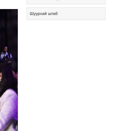
Шуурхай штаб