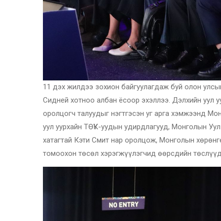
11 дэх жилдээ зохион байгуулагдаж буй олон улсын
Сидней хотноо албан ёсоор эхэллээ. Дэлхийн уул 
оролцогч талуудыг нэгтгэсэн уг арга хэмжээнд Мон
уул
уурхайн ТӨҮК-уудын удирдлагууд, Монголын Уул
хатагтай Кэти Смит нар оролцож, Монголын хөрөнг
томоохон төсөл хэрэгжүүлэгчид өөрсдийн төслүүд