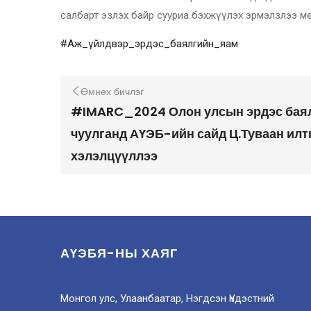
салбарт эзлэх байр сууриа бэхжүүлэх эрмэлзлээ м
#Аж_үйлдвэр_эрдэс_баялгийн_яам
Өмнөх бичлэг
#IMARC_2024 Олон улсын эрдэс бая
чуулганд АҮЭБ-ийн сайд Ц.Туваан илт
хэлэлцүүллээ
АҮЭБЯ-НЫ ХАЯГ
Монгол улс, Улаанбаатар, Нэгдсэн Үндэстний