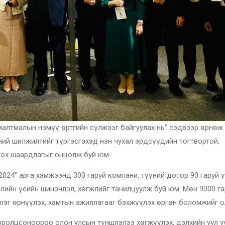
малтмалын нэмүү өртгийн сүлжээг байгуулах нь” сэдвээр өрнөж 
ний шилжилтийг түргэсгэхэд нэн чухал эрдсүүдийн тогтвортой,
гох шаардлагыг онцолж буй юм.
024” арга хэмжээнд 300 гаруй компани, түүний дотор 90 гаруй у
лийн үеийн шинэчлэл, хөгжлийг танилцуулж буй юм. Мөн 9000 га
лэг өрнүүлэх, хамтын ажиллагааг бэхжүүлэх өргөн боломжийг о
оролцсоноороо олон улсын түншлэлээ хөгжүүлэх, дэлхийн уул у