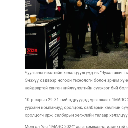
Чуулганы нээлтийн хэлэлцүүлгүүд нь “Чухал ашигт 
Энэхүү сэдвээр ногоон технологи болон эрчим хүч
найдвартай ханган нийлүүлэлтийн сүлжээг бий бол
10-р сарын 29-31-ний өдрүүдэд үргэлжлэх “IMARC 2
уурхайн компаниуд оролцож, салбарын хамгийн сүү
оролцогч ирж, салбарын хөгжлийн талаар хэлэлцүү
Монгол Улс “IMARC 2024” арга хэмжээнд идэвхтэй 