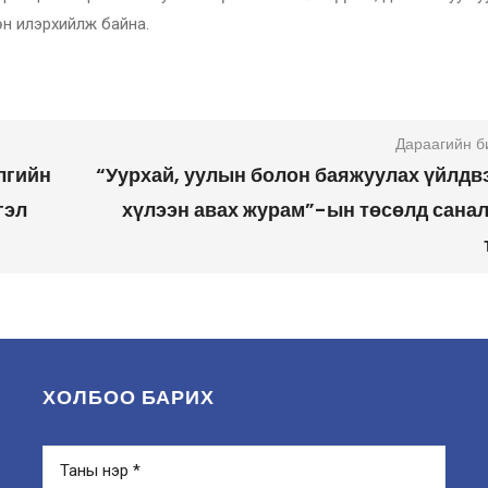
өн илэрхийлж байна.
Дараагийн б
лгийн
“Уурхай, уулын болон баяжуулах үйлдв
гэл
хүлээн авах журам”-ын төсөлд санал
ХОЛБОО БАРИХ