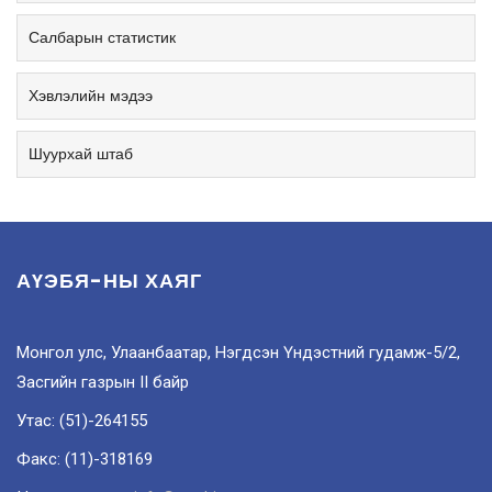
Салбарын статистик
Хэвлэлийн мэдээ
Шуурхай штаб
АҮЭБЯ-НЫ ХАЯГ
Монгол улс, Улаанбаатар, Нэгдсэн Үндэстний гудамж-5/2,
Засгийн газрын II байр
Утас: (51)-264155
Факс: (11)-318169