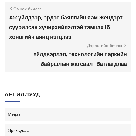
Өмнөх бичлэг
Аж үйлдвэр, эрдэс баялгийн яам Жендэрт
суурилсан хүчирхийлэлтэй тэмцэх 16
хоногийн аянд нэгдлээ
Дараагийн бичлэг
Үйлдвэрлэл, технологийн паркийн
байршлын жагсаалт батлагдлаа
АНГИЛЛУУД
Мэдээ
Ярилцлага