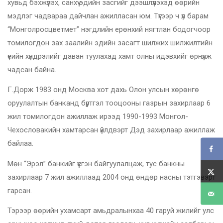
хувьд бэхжүүлэх, санхүү эдийн засгийг дээшлүүлэхэд өөрийн
мэдлэг чадвараа дайчлан ажилласан юм. Түүгээр ч үл барам
“Монголросцветмет” нэгдлийн ерөнхий нягтлан бодогчоор
томилогдон зах заалийн эдийн засагт шилжих шилжилтийн
үеийн хүндрэлийг даван туулахад хамт олны идэвхийг өрнүүлж
чадсан байна.
Г.Дорж 1983 онд Москва хот дахь Олон улсын хөрөнгө
оруулалтын банканд бүртгэл тооцооны газрын захирлаар 6
жил томилогдон ажиллаж ирээд 1990-1993 Монгол-
Чехословакийн хамтарсан үйлдвэрт Дэд захирлаар ажиллаж
байлаа.
Мөн “Эрэл” банкийг үүсгэн байгуулалцаж, тус банкны
захирлаар 7 жил ажиллаад 2004 онд өндөр насны тэтгэвэрт
гарсан.
Тэрээр өөрийн ухамсарт амьдралынхаа 40 гаруй жилийг улс