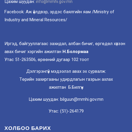
Цахим шуудан:
info@mmhi.gov.mn
Facebook: Аж үйлдвэр, эрдэс баялгийн яам /Ministry of
Industry and Mineral Resources/
Иргэд, байгууллагаас захидал, албан бичиг, өргөдөл хүлээн
авах бичиг хэргийн ажилтан
Н.Болормаа
Утас 51-263506, өрөөний дугаар 102 тоот
Дэлгэрэнгүй мэдээлэл авах эх сурвалж:
Төрийн захиргааны удирдлагын газрын ахлах
ажилтан Б.Билгүүн
Цахим шуудан: bilguun@mmhi.gov.mn
Утас: (51)-264179
ХОЛБОО БАРИХ