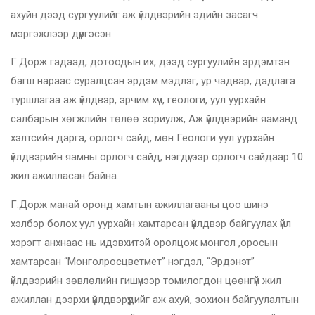
ахуйн дээд сургуулийг аж үйлдвэрийн эдийн засагч
мэргэжлээр дүүргэсэн.
Г.Дорж гадаад, дотоодын их, дээд сургуулийн эрдэмтэн
багш нараас суралцсан эрдэм мэдлэг, ур чадвар, дадлага
туршлагаа аж үйлдвэр, эрчим хүч, геологи, уул уурхайн
салбарын хөгжлийн төлөө зориулж, Аж үйлдвэрийн яаманд
хэлтсийн дарга, орлогч сайд, мөн Геологи уул уурхайн
үйлдвэрийн яамны орлогч сайд, нэгдүгээр орлогч сайдаар 10
жил ажилласан байна.
Г.Дорж манай оронд хамтын ажиллагааны цоо шинэ
хэлбэр болох уул уурхайн хамтарсан үйлдвэр байгуулах үйл
хэрэгт анхнаас нь идэвхитэй оролцож монгол ,оросын
хамтарсан “Монголросцветмет” нэгдэл, “Эрдэнэт”
үйлдвэрийн зөвлөлийн гишүүнээр томилогдон цөөнгүй жил
ажиллан дээрхи үйлдвэрүүдийг аж ахуй, зохион байгуулалтын