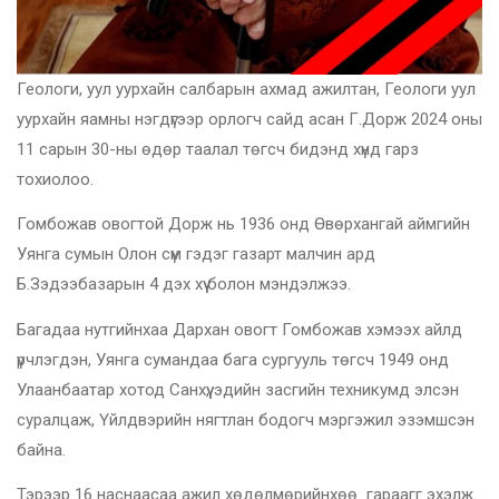
Геологи, уул уурхайн салбарын ахмад ажилтан, Геологи уул
уурхайн яамны нэгдүгээр орлогч сайд асан Г.Дорж 2024 оны
11 сарын 30-ны өдөр таалал төгсч бидэнд хүнд гарз
тохиолоо.
Гомбожав овогтой Дорж нь 1936 онд Өвөрхангай аймгийн
Уянга сумын Олон сүм гэдэг газарт малчин ард
Б.Зэдээбазарын 4 дэх хүү болон мэндэлжээ.
Багадаа нутгийнхаа Дархан овогт Гомбожав хэмээх айлд
үрчлэгдэн, Уянга сумандаа бага сургууль төгсч 1949 онд
Улаанбаатар хотод Санхүү, эдийн засгийн техникумд элсэн
суралцаж, Үйлдвэрийн нягтлан бодогч мэргэжил эзэмшсэн
байна.
Тэрээр 16 наснаасаа ажил хөдөлмөрийнхөө гараагг эхэлж