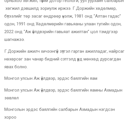
орныхоо хөгжил, түүний дотор геологи, уул уурхайн салбарын
хөгжил дэвшилд зориулж иржээ. Г.Доржийн хөдөлмөр,
бүтээлийг төр засаг өндрөөр үнэлж, 1981 онд “Алтан гадас”
одон, 1991 онд Хөдөлмөрийн гавьяаны улаан тугийн одон,
2022 онд “Аж үйлдвэрийн гавьяат ажилтан” цол тэмдгээр
шагнажээ.
Г.Доржийн ажилч хичээнгүй зүтгэл гарган ажилладаг, найрсаг
нөхөрсөг зан чанар бидний сэтгэлд үүрд мөнхөд дурсагдан
явах болно.
Монгол улсын Аж үйлдвэр, эрдэс баялгийн яам
Монгол улсын Аж үйлдвэр, эрдэс баялгийн яамны Ахмадын
зөвлөл
Монголын эрдэс баялгийн салбарын Ахмадын нэгдсэн
хороо