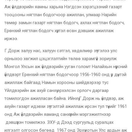
Аж үйлдвэрийн яамны харьяа Нэгдсэн хэрэгцээний газарт
тооцооны нягтлан бодогчоор ажиллан, улмаар Нарийн
төмөр замын газарт нягтлан бодогч, ахлах нягтлан бодогч,
Ерөнхий нягтлан бодогч хүртэл өсөн дэвшиж ажиллаж
иржээ.
Г.Дорж залуу нас, халуун сэтгэл, хөдөлмөр зүтгэлээ улс
орныхоо хөгжил цэцэглэлтийн төлөө харамгүй зориулж
Монгол Улсын аж үйлдвэрийн ууган голомт Налайхын нүүрсний
үйлдвэрт Ерөнхий нягтлан бодогчоор 1956-1960 онд үр дүнтэй
ажиллаж байгаад Намын хорооны шийдвэрээр тус
Үйлдвэрийн аж ахуй санхүү эрхэлсэн орлогч даргаар
томилогдон ажилласан байна. Ийнхүү Г.Дорж нь үйлдвэр, аж
ахуйн газарт идэвхи зүтгэлтэй ажиллаж ирсэн тул түүнийг 1961
онд Аж үйлдвэрийн яаманд санхүүгийн мэргэжилтнээр
дэвшүүлэн томилжээ. ЗХУ-д Дээд сургуульд суралцах
илгээлт олгосон бөгөөд 1967 онд Эрхүү хотын Улс ардын аж