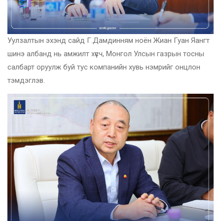
Уулзалтын эхэнд сайд Г.Дамдинням ноён Жиан Гуан Яангт
шинэ албанд нь амжилт хүсч, Монгол Улсын газрын тосны
салбарт оруулж буй тус компанийн хувь нэмрийг онцлон
тэмдэглэв.