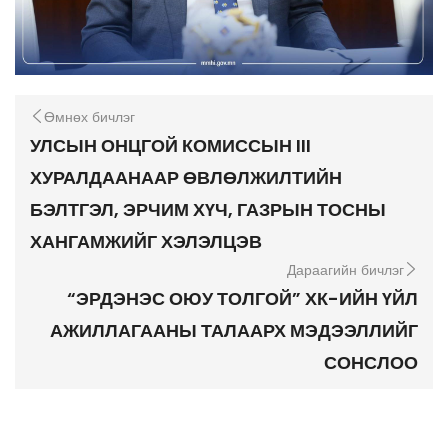
Өмнөх бичлэг
УЛСЫН ОНЦГОЙ КОМИССЫН III
ХУРАЛДААНААР ӨВЛӨЛЖИЛТИЙН
БЭЛТГЭЛ, ЭРЧИМ ХҮЧ, ГАЗРЫН ТОСНЫ
ХАНГАМЖИЙГ ХЭЛЭЛЦЭВ
Дараагийн бичлэг
“ЭРДЭНЭС ОЮУ ТОЛГОЙ” ХК-ИЙН ҮЙЛ
АЖИЛЛАГААНЫ ТАЛААРХ МЭДЭЭЛЛИЙГ
СОНСЛОО