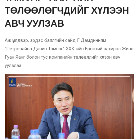
ТӨЛӨӨЛӨГЧДИЙГ ХҮЛЭЭН
АВЧ УУЛЗАВ
Аж үйлдвэр, эрдэс баялгийн сайд Г.Дамдинням
“Петрочайна Дачин Тамсаг” ХХК-ийн Ерөнхий захирал Жиан
Гуан Яанг болон тус компанийн төлөөллийг хүлээн авч
уулзлаа.