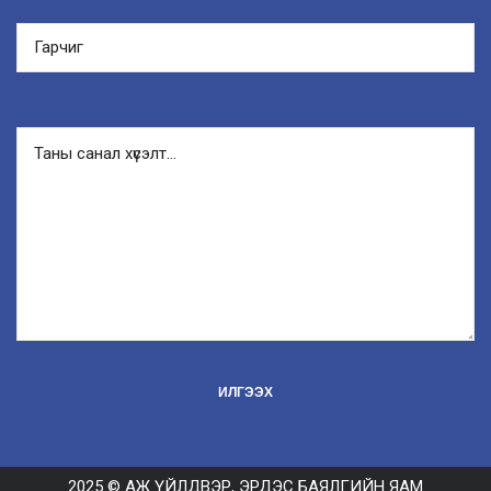
2025 © АЖ ҮЙЛДВЭР, ЭРДЭС БАЯЛГИЙН ЯАМ