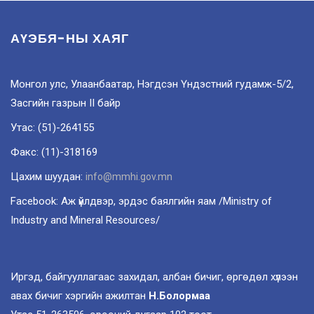
АҮЭБЯ-НЫ ХАЯГ
Монгол улс, Улаанбаатар, Нэгдсэн Үндэстний гудамж-5/2,
Засгийн газрын II байр
Утас: (51)-264155
Факс: (11)-318169
Цахим шуудан:
info@mmhi.gov.mn
Facebook: Аж үйлдвэр, эрдэс баялгийн яам /Ministry of
Industry and Mineral Resources/
Иргэд, байгууллагаас захидал, албан бичиг, өргөдөл хүлээн
авах бичиг хэргийн ажилтан
Н.Болормаа