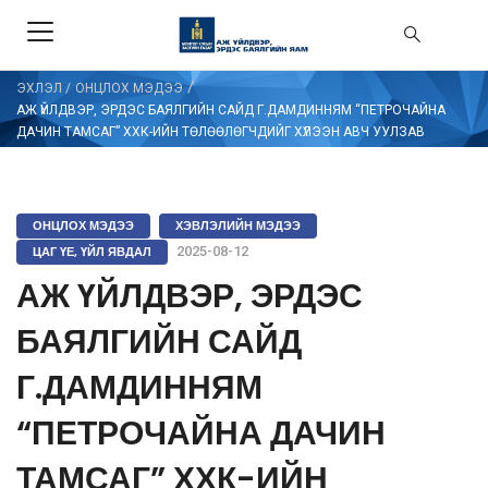
/
ЭХЛЭЛ
/
ОНЦЛОХ МЭДЭЭ
АЖ ҮЙЛДВЭР, ЭРДЭС БАЯЛГИЙН САЙД Г.ДАМДИННЯМ “ПЕТРОЧАЙНА
ДАЧИН ТАМСАГ” ХХК-ИЙН ТӨЛӨӨЛӨГЧДИЙГ ХҮЛЭЭН АВЧ УУЛЗАВ
ОНЦЛОХ МЭДЭЭ
ХЭВЛЭЛИЙН МЭДЭЭ
ЦАГ ҮЕ, ҮЙЛ ЯВДАЛ
2025-08-12
АЖ ҮЙЛДВЭР, ЭРДЭС
БАЯЛГИЙН САЙД
Г.ДАМДИННЯМ
“ПЕТРОЧАЙНА ДАЧИН
ТАМСАГ” ХХК-ИЙН