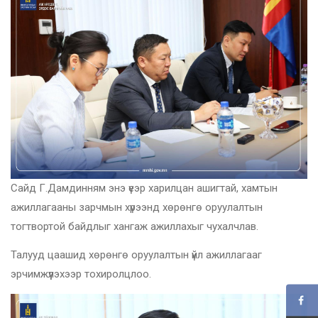
Сайд Г.Дамдинням энэ үеэр харилцан ашигтай, хамтын
ажиллагааны зарчмын хүрээнд хөрөнгө оруулалтын
тогтвортой байдлыг хангаж ажиллахыг чухалчлав.
Талууд цаашид хөрөнгө оруулалтын үйл ажиллагааг
эрчимжүүлэхээр тохиролцлоо.