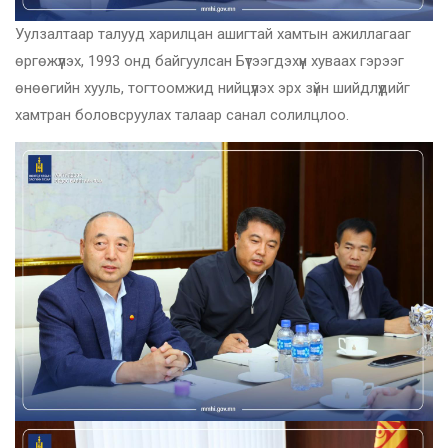
Уулзалтаар талууд харилцан ашигтай хамтын ажиллагааг
өргөжүүлэх, 1993 онд байгуулсан Бүтээгдэхүүн хуваах гэрээг
өнөөгийн хууль, тогтоомжид нийцүүлэх эрх зүйн шийдлүүдийг
хамтран боловсруулах талаар санал солилцлоо.