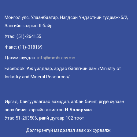
Монгол улс, Улаанбаатар, Нэгдсэн Үндэстний гудамж-5/2,
Засгийн газрын II байр
Утас: (51)-264155
Факс: (11)-318169
Цахим шуудан:
info@mmhi.gov.mn
Facebook: Аж үйлдвэр, эрдэс баялгийн яам /Ministry of
Industry and Mineral Resources/
Иргэд, байгууллагаас захидал, албан бичиг, өргөдөл хүлээн
авах бичиг хэргийн ажилтан
Н.Болормаа
Утас 51-263506, өрөөний дугаар 102 тоот
Дэлгэрэнгүй мэдээлэл авах эх сурвалж: