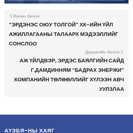
Өмнөх бичлэг
“ЭРДЭНЭС ОЮУ ТОЛГОЙ” ХК-ИЙН ҮЙЛ
АЖИЛЛАГААНЫ ТАЛААРХ МЭДЭЭЛЛИЙГ
СОНСЛОО
Дараагийн бичлэг
АЖ ҮЙЛДВЭР, ЭРДЭС БАЯЛГИЙН САЙД
Г.ДАМДИННЯМ “БАДРАХ ЭНЕРЖИ”
КОМПАНИЙН ТӨЛӨӨЛЛИЙГ ХҮЛЭЭН АВЧ
УУЛЗЛАА
АҮЭБЯ-НЫ ХАЯГ