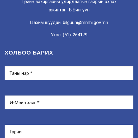
Төрийн захиргааны удирдлагын газрын ахлах
ажилтан Б.Билгүүн
Цахим шуудан: bilguun@mmhi.gov.mn
Утас: (51)-264179
ХОЛБОО БАРИХ