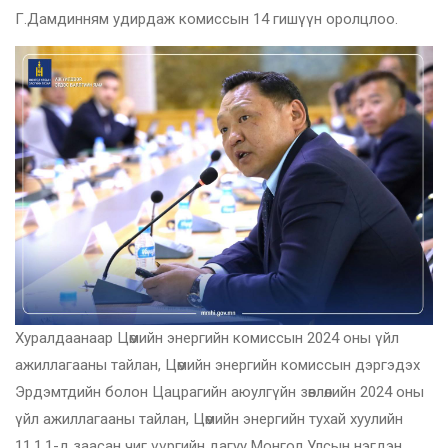
Г.Дамдинням удирдаж комиссын 14 гишүүн оролцлоо.
Хуралдаанаар Цөмийн энергийн комиссын 2024 оны үйл
ажиллагааны тайлан, Цөмийн энергийн комиссын дэргэдэх
Эрдэмтдийн болон Цацрагийн аюулгүйн зөвлөлийн 2024 оны
үйл ажиллагааны тайлан, Цөмийн энергийн тухай хуулийн
11.1.1-д заасан чиг үүргийн дагуу Монгол Улсын нэгдэн