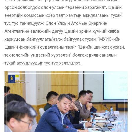
орсон холбогдох олон улсын гэрээний хэрэгжилт, Цөмийн
энергийн комиссын хоёр талт хамтын ажиллагааны тухай
тус тус танилцуулж, Олон Улсын Атомын Энергийн
Агентлагийн зөвлөмжийн дагуу Цөмийн эрчим хүчний хөтөлбөр
хариуцсан байгууллага/нэгж байгуулах тухай, “МУИС-ийн
Цөмийн физикийн судалгааны төвийг “Цөмийн шинжлэх ухаан,
технологийн үндэсний хүрээлэн” болгож өөрчлөх саналын
тухай асуудлуудыг тус тус хэлэлцлээ.