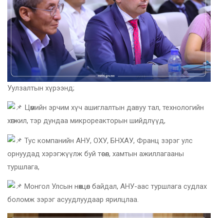
Уулзалтын хүрээнд;
Цөмийн эрчим хүч ашиглалтын давуу тал, технологийн
хөгжил, тэр дундаа микрореакторын шийдлүүд,
Тус компанийн АНУ, ОХУ, БНХАУ, Франц зэрэг улс
орнуудад хэрэгжүүлж буй төсөл, хамтын ажиллагааны
туршлага,
Монгол Улсын нөхцөл байдал, АНУ-аас туршлага судлах
боломж зэрэг асуудлуудаар ярилцлаа.