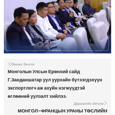
Өмнөх бичлэг
Монголын Улсын Ерөнхий сайд
Г.Занданшатар уул уурхайн бүтээгдэхүүн
экспортлогч аж ахуйн нэгжүүдтэй
өглөөний уулзалт хийлээ.
Дараагийн бичлэг
МОНГОЛ–ФРАНЦЫН УРАНЫ ТӨСЛИЙН