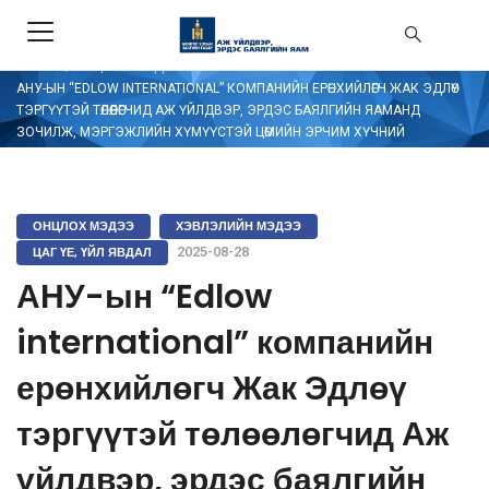
/
ЭХЛЭЛ
/
ОНЦЛОХ МЭДЭЭ
АНУ-ЫН “EDLOW INTERNATIONAL” КОМПАНИЙН ЕРӨНХИЙЛӨГЧ ЖАК ЭДЛӨҮ
ТЭРГҮҮТЭЙ ТӨЛӨӨЛӨГЧИД АЖ ҮЙЛДВЭР, ЭРДЭС БАЯЛГИЙН ЯАМАНД
ЗОЧИЛЖ, МЭРГЭЖЛИЙН ХҮМҮҮСТЭЙ ЦӨМИЙН ЭРЧИМ ХҮЧНИЙ
ЧИГЛЭЛЭЭР ТУРШЛАГАА ХУВААЛЦЛАА.
ОНЦЛОХ МЭДЭЭ
ХЭВЛЭЛИЙН МЭДЭЭ
ЦАГ ҮЕ, ҮЙЛ ЯВДАЛ
2025-08-28
АНУ-ын “Edlow
international” компанийн
ерөнхийлөгч Жак Эдлөү
тэргүүтэй төлөөлөгчид Аж
үйлдвэр, эрдэс баялгийн