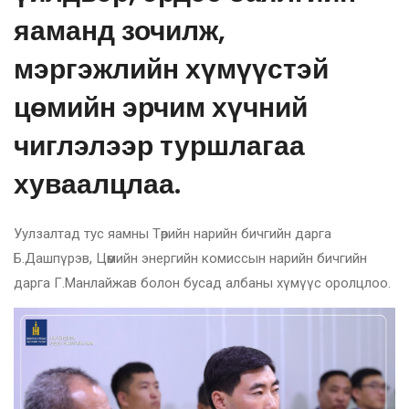
яаманд зочилж,
мэргэжлийн хүмүүстэй
цөмийн эрчим хүчний
чиглэлээр туршлагаа
хуваалцлаа.
Уулзалтад тус яамны Төрийн нарийн бичгийн дарга
Б.Дашпүрэв, Цөмийн энергийн комиссын нарийн бичгийн
дарга Г.Манлайжав болон бусад албаны хүмүүс оролцлоо.