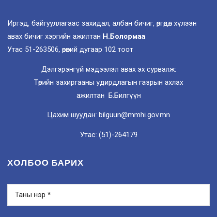
Иргэд, байгууллагаас захидал, албан бичиг, өргөдөл хүлээн
авах бичиг хэргийн ажилтан
Н.Болормаа
Утас 51-263506, өрөөний дугаар 102 тоот
Дэлгэрэнгүй мэдээлэл авах эх сурвалж:
Төрийн захиргааны удирдлагын газрын ахлах
ажилтан Б.Билгүүн
Цахим шуудан: bilguun@mmhi.gov.mn
Утас: (51)-264179
ХОЛБОО БАРИХ