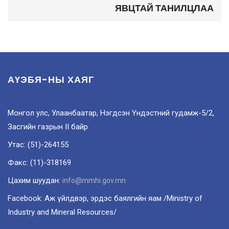
ЯВЦТАЙ ТАНИЛЦЛАА
АҮЭБЯ-НЫ ХАЯГ
Монгол улс, Улаанбаатар, Нэгдсэн Үндэстний гудамж-5/2,
Засгийн газрын II байр
Утас: (51)-264155
Факс: (11)-318169
Цахим шуудан:
info@mmhi.gov.mn
Facebook: Аж үйлдвэр, эрдэс баялгийн яам /Ministry of
Industry and Mineral Resources/