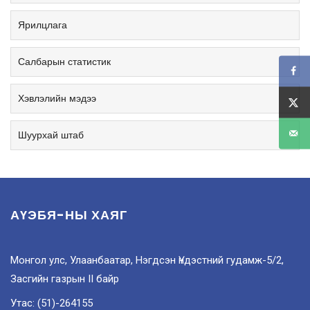
Ярилцлага
Салбарын статистик
Хэвлэлийн мэдээ
Шуурхай штаб
АҮЭБЯ-НЫ ХАЯГ
Монгол улс, Улаанбаатар, Нэгдсэн Үндэстний гудамж-5/2,
Засгийн газрын II байр
Утас: (51)-264155