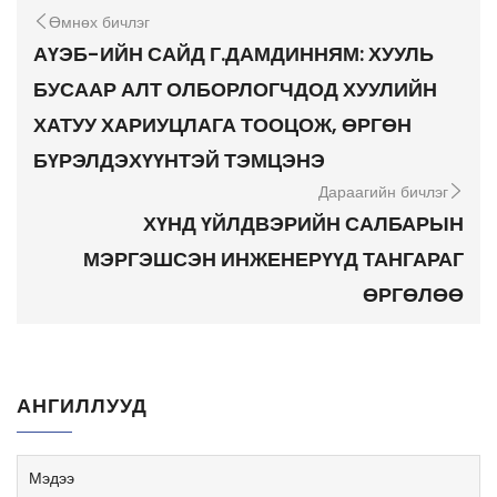
Өмнөх бичлэг
АҮЭБ-ИЙН САЙД Г.ДАМДИННЯМ: ХУУЛЬ
БУСААР АЛТ ОЛБОРЛОГЧДОД ХУУЛИЙН
ХАТУУ ХАРИУЦЛАГА ТООЦОЖ, ӨРГӨН
БҮРЭЛДЭХҮҮНТЭЙ ТЭМЦЭНЭ
Дараагийн бичлэг
ХҮНД ҮЙЛДВЭРИЙН САЛБАРЫН
МЭРГЭШСЭН ИНЖЕНЕРҮҮД ТАНГАРАГ
ӨРГӨЛӨӨ
АНГИЛЛУУД
Мэдээ