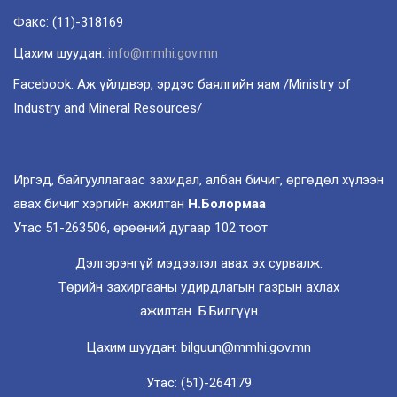
Факс: (11)-318169
Цахим шуудан:
info@mmhi.gov.mn
Facebook: Аж үйлдвэр, эрдэс баялгийн яам /Ministry of
Industry and Mineral Resources/
Иргэд, байгууллагаас захидал, албан бичиг, өргөдөл хүлээн
авах бичиг хэргийн ажилтан
Н.Болормаа
Утас 51-263506, өрөөний дугаар 102 тоот
Дэлгэрэнгүй мэдээлэл авах эх сурвалж:
Төрийн захиргааны удирдлагын газрын ахлах
ажилтан Б.Билгүүн
Цахим шуудан: bilguun@mmhi.gov.mn
Утас: (51)-264179