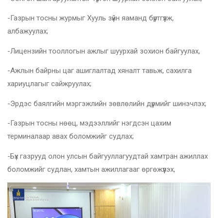
-Газрын тосны журмыг Хууль зүйн яаманд бүртгүүлж,
албажуулах;
-Лицензийн тооллогын ажлыг шуурхай зохион байгуулах,
-Ажлын байрны цаг ашиглалтад хяналт тавьж, сахилга
хариуцлагыг сайжруулах;
-Эрдэс баялгийн мэргэжлийн зөвлөлийн дүрмийг шинэчлэх;
-Газрын тосны нөөц, мэдээллийг нэгдсэн цахим
терминалаар авах боломжийг судлах;
-Бүх газрууд олон улсын байгууллагуудтай хамтран ажиллах
боломжийг судлан, хамтын ажиллагааг өргөжүүлэх,