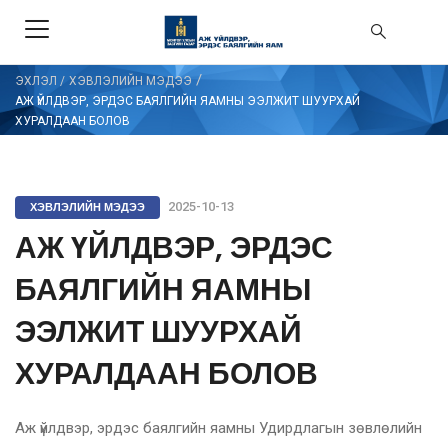
/
ЭХЛЭЛ
/
ХЭВЛЭЛИЙН МЭДЭЭ
АЖ ҮЙЛДВЭР, ЭРДЭС БАЯЛГИЙН ЯАМНЫ ЭЭЛЖИТ ШУУРХАЙ
ХУРАЛДААН БОЛОВ
ХЭВЛЭЛИЙН МЭДЭЭ
2025-10-13
АЖ ҮЙЛДВЭР, ЭРДЭС
БАЯЛГИЙН ЯАМНЫ
ЭЭЛЖИТ ШУУРХАЙ
ХУРАЛДААН БОЛОВ
Аж
үйлдвэр, эрдэс баялгийн яамны Удирдлагын зөвлөлийн