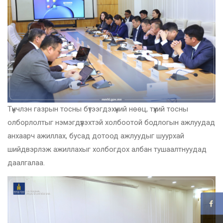
Түүнчлэн газрын тосны бүтээгдэхүүний нөөц, түүхий тосны
олборлолтыг нэмэгдүүлэхтэй холбоотой бодлогын ажлуудад
анхаарч ажиллах, бусад дотоод ажлуудыг шуурхай
шийдвэрлэж ажиллахыг холбогдох албан тушаалтнуудад
даалгалаа.