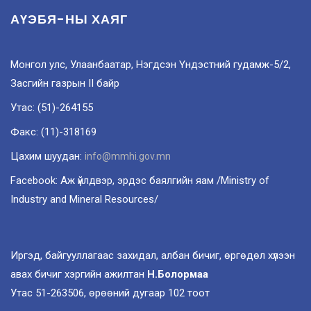
АҮЭБЯ-НЫ ХАЯГ
Монгол улс, Улаанбаатар, Нэгдсэн Үндэстний гудамж-5/2,
Засгийн газрын II байр
Утас: (51)-264155
Факс: (11)-318169
Цахим шуудан:
info@mmhi.gov.mn
Facebook: Аж үйлдвэр, эрдэс баялгийн яам /Ministry of
Industry and Mineral Resources/
Иргэд, байгууллагаас захидал, албан бичиг, өргөдөл хүлээн
авах бичиг хэргийн ажилтан
Н.Болормаа
Утас 51-263506, өрөөний дугаар 102 тоот