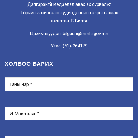
Дэлгэрэнгүй мэдээлэл авах эх сурвалж:
Төрийн захиргааны удирдлагын газрын ахлах
ажилтан Б.Билгүүн
Цахим шуудан: bilguun@mmhi.gov.mn
Утас: (51)-264179
ХОЛБОО БАРИХ