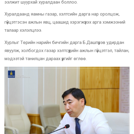
ээлжит шуурхай хуралдаан боллоо.
Хуралдаанд яамны газар, хэлтсийн дарга нар оролцож,
гүйцэтгэсэн ажлын явц, цаашид хэрэгжүүлэх арга хэмжээний
талаар хэлэлцлээ.
Хурлыг Төрийн нарийн бичгийн дарга Б.Дашпүрэв удирдан
явуулж, холбогдох газар хэлтсүүдийн ажлын гүйцэтгэл, тайлан,
мэдээтэй танилцан дараах үүргийг өглөө.