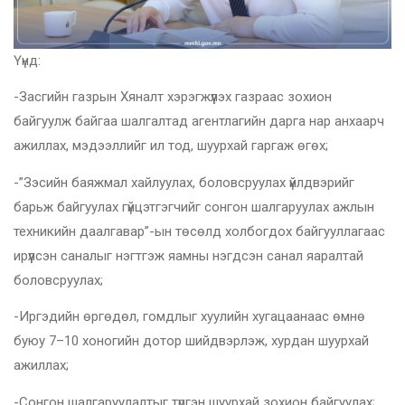
Үүнд:
-Засгийн газрын Хяналт хэрэгжүүлэх газраас зохион
байгуулж байгаа шалгалтад агентлагийн дарга нар анхаарч
ажиллах, мэдээллийг ил тод, шуурхай гаргаж өгөх;
-”Зэсийн баяжмал хайлуулах, боловсруулах үйлдвэрийг
барьж байгуулах гүйцэтгэгчийг сонгон шалгаруулах ажлын
техникийн даалгавар”-ын төсөлд холбогдох байгууллагаас
ирүүлсэн саналыг нэгтгэж яамны нэгдсэн санал яаралтай
боловсруулах;
-Иргэдийн өргөдөл, гомдлыг хуулийн хугацаанаас өмнө
буюу 7–10 хоногийн дотор шийдвэрлэж, хурдан шуурхай
ажиллах;
-Сонгон шалгаруулалтыг түргэн шуурхай зохион байгуулах;