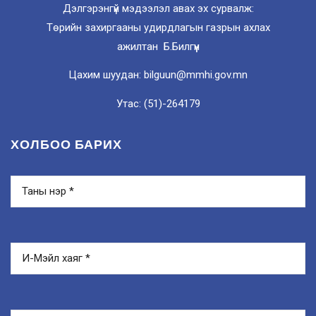
Дэлгэрэнгүй мэдээлэл авах эх сурвалж:
Төрийн захиргааны удирдлагын газрын ахлах
ажилтан Б.Билгүүн
Цахим шуудан: bilguun@mmhi.gov.mn
Утас: (51)-264179
ХОЛБОО БАРИХ