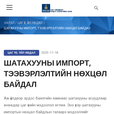
/
ЭХЛЭЛ
/
ЦАГ ҮЕ, ҮЙЛ ЯВДАЛ
ШАТАХУУНЫ ИМПОРТ, ТЭЭВЭРЛЭЛТИЙН НӨХЦӨЛ БАЙДАЛ
ЦАГ ҮЕ, ҮЙЛ ЯВДАЛ
2025-11-18
ШАТАХУУНЫ ИМПОРТ,
ТЭЭВЭРЛЭЛТИЙН НӨХЦӨЛ
БАЙДАЛ
Аж үйлдвэр эрдэс баялгийн яамнаас шатахууны асуудлаар
өнөөдөр цаг үеийн мэдээлэл өглөө. Энэ үеэр шатахууны
импортын нөхцөл байдлын талаарх мэдээллийг