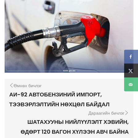
Өмнөх бичлэг
АИ-92 АВТОБЕНЗИНИЙ ИМПОРТ,
ТЭЭВЭРЛЭЛТИЙН НӨХЦӨЛ БАЙДАЛ
Дараагийн бичлэг
ШАТАХУУНЫ НИЙЛҮҮЛЭЛТ ХЭВИЙН,
ӨДӨРТ 120 ВАГОН ХҮЛЭЭН АВЧ БАЙНА