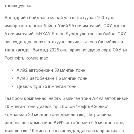
танилцууллаа.
Өнөөдрийн байдлаар манай улс шатахуунаа 100 хувь
импортоор хангаж байна. Үүний 95 орчим хувийг ОХУ, үлдсэн
5 орчим хувийг БНХАУ болон бусад улс хангаж байна. ОХУ-
аас худалдан авах шатахууны захиалгыг сар бүр нийлүүлэгч
талд хүргүүлдэг бөгөөд 2025 оны арваннэгдүгээр сард ОХУ-ын
Роснефть компаниас
АИ92 автобензин 58 мянган тонн
АИ95 автобензин 1.6 мянган тонн
Дизель түлш 75.8 мянган тонн
Газфром компаниас нефть 5 мянган тонн АИ92 автобензин,
10 мянган тонн дизель түлш болон “Нефть-Сервис”
компаниас 20 мянган тонн дизель түлш, Петрочайна
интернэшнл компаниас АИ92 автобензин 6.5 мянган тонн,
дизель түлш 10 мянган тонныг худалдан авахаар захиалга