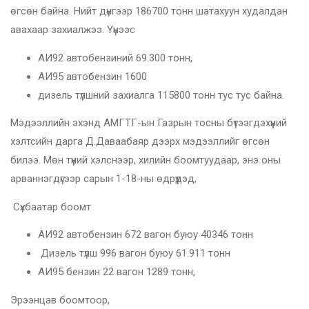
өгсөн байна. Нийт дүнгээр 186700 тонн шатахуун худалдан
авахаар захиалжээ. Үүнээс
АИ92 автобензиний 69.300 тонн,
АИ95 автобензин 1600
дизель түлшний захиалга 115800 тонн тус тус байна.
Мэдээллийн эхэнд АМГТГ-ын Газрын тосны бүтээгдэхүүний
хэлтсийн дарга Д.Даваабаяр дээрх мэдээллийг өгсөн
билээ. Мөн түүний хэлснээр, хилийн боомтуудаар, энэ оны
арваннэгдүгээр сарын 1-18-ны өдрүүдэд,
Сүхбаатар боомт
АИ92 автобензин 672 вагон буюу 40346 тонн
Дизель түлш 996 вагон буюу 61.911 тонн
АИ95 бензин 22 вагон 1289 тонн,
Эрээнцав боомтоор,