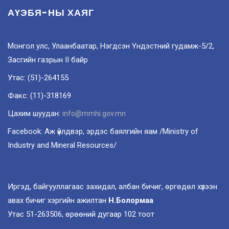
АҮЭБЯ-НЫ ХАЯГ
Монгол улс, Улаанбаатар, Нэгдсэн Үндэстний гудамж-5/2,
Засгийн газрын II байр
Утас: (51)-264155
Факс: (11)-318169
Цахим шуудан:
info@mmhi.gov.mn
Facebook: Аж үйлдвэр, эрдэс баялгийн яам /Ministry of
Industry and Mineral Resources/
Иргэд, байгууллагаас захидал, албан бичиг, өргөдөл хүлээн
авах бичиг хэргийн ажилтан
Н.Болормаа
Утас 51-263506, өрөөний дугаар 102 тоот