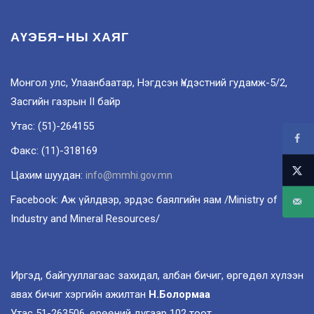
АҮЭБЯ-НЫ ХАЯГ
Монгол улс, Улаанбаатар, Нэгдсэн Үндэстний гудамж-5/2,
Засгийн газрын II байр
Утас: (51)-264155
Факс: (11)-318169
Цахим шуудан:
info@mmhi.gov.mn
Facebook: Аж үйлдвэр, эрдэс баялгийн яам /Ministry of
Industry and Mineral Resources/
Иргэд, байгууллагаас захидал, албан бичиг, өргөдөл хүлээн
авах бичиг хэргийн ажилтан
Н.Болормаа
Утас 51-263506, өрөөний дугаар 102 тоот