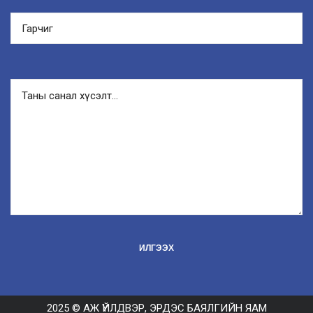
2025 © АЖ ҮЙЛДВЭР, ЭРДЭС БАЯЛГИЙН ЯАМ