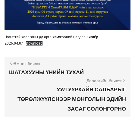
Нээлттэй хаалганы өдөр арга хэмжээний нэгдсэн хөтөлбөр
2026.04.07
Download
Өмнөх бичлэг
ШАТАХУУНЫ ҮНИЙН ТУХАЙ
Дараагийн бичлэг
УУЛ УУРХАЙН САЛБАРЫГ
ТӨРӨЛЖҮҮЛСНЭЭР МОНГОЛЫН ЭДИЙН
ЗАСАГ СОЛОНГОРНО