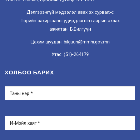
Дэлгэрэнгүй мэдээлэл авах эх сурвалж:
Төрийн захиргааны удирдлагын газрын ахлах
ажилтан Б.Билгүүн
Цахим шуудан: bilguun@mmhi.gov.mn
Утас: (51)-264179
ХОЛБОО БАРИХ