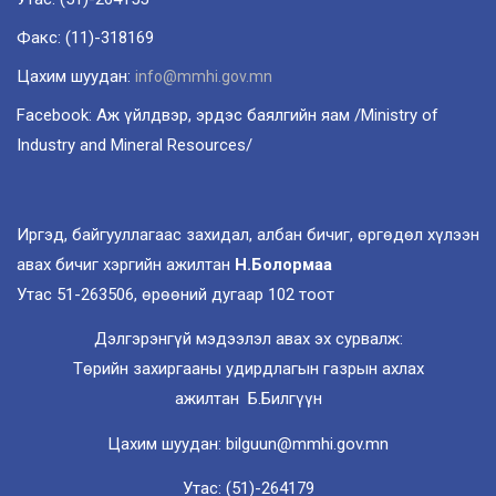
Факс: (11)-318169
Цахим шуудан:
info@mmhi.gov.mn
Facebook: Аж үйлдвэр, эрдэс баялгийн яам /Ministry of
Industry and Mineral Resources/
Иргэд, байгууллагаас захидал, албан бичиг, өргөдөл хүлээн
авах бичиг хэргийн ажилтан
Н.Болормаа
Утас 51-263506, өрөөний дугаар 102 тоот
Дэлгэрэнгүй мэдээлэл авах эх сурвалж:
Төрийн захиргааны удирдлагын газрын ахлах
ажилтан Б.Билгүүн
Цахим шуудан: bilguun@mmhi.gov.mn
Утас: (51)-264179