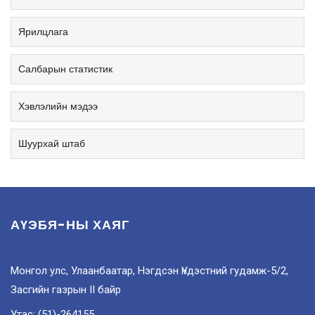
Ярилцлага
Салбарын статистик
Хэвлэлийн мэдээ
Шуурхай штаб
АҮЭБЯ-НЫ ХАЯГ
Монгол улс, Улаанбаатар, Нэгдсэн Үндэстний гудамж-5/2,
Засгийн газрын II байр
Утас: (51)-264155