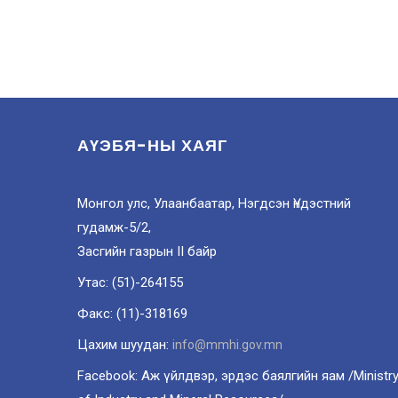
АҮЭБЯ-НЫ ХАЯГ
Монгол улс, Улаанбаатар, Нэгдсэн Үндэстний
гудамж-5/2,
Засгийн газрын II байр
Утас: (51)-264155
Факс: (11)-318169
Цахим шуудан:
info@mmhi.gov.mn
Facebook: Аж үйлдвэр, эрдэс баялгийн яам /Ministr