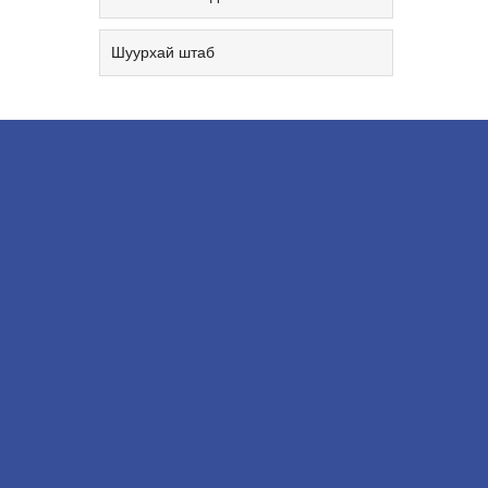
Шуурхай штаб