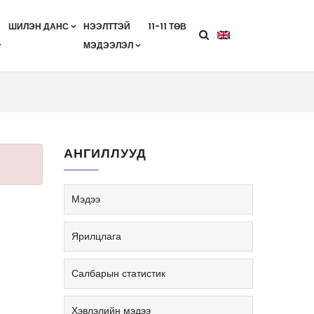
ШИЛЭН ДАНС
НЭЭЛТТЭЙ
11-11 ТӨВ
МЭДЭЭЛЭЛ
агааны хөтөлбөр
лэлт
ан гэрээ
ө
Салбарын жендерийн бодлого
АНГИЛЛУУД
Мэдээ
Ярилцлага
Салбарын статистик
Хэвлэлийн мэдээ