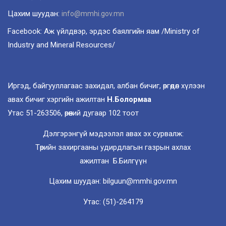
Цахим шуудан:
info@mmhi.gov.mn
Facebook: Аж үйлдвэр, эрдэс баялгийн яам /Ministry of
Industry and Mineral Resources/
Иргэд, байгууллагаас захидал, албан бичиг, өргөдөл хүлээн
авах бичиг хэргийн ажилтан
Н.Болормаа
Утас 51-263506, өрөөний дугаар 102 тоот
Дэлгэрэнгүй мэдээлэл авах эх сурвалж:
Төрийн захиргааны удирдлагын газрын ахлах
ажилтан Б.Билгүүн
Цахим шуудан: bilguun@mmhi.gov.mn
Утас: (51)-264179