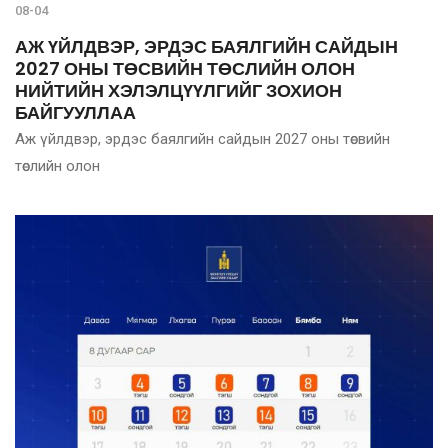
08-04
АЖ ҮЙЛДВЭР, ЭРДЭС БАЯЛГИЙН САЙДЫН
2027 ОНЫ ТӨСВИЙН ТӨСЛИЙН ОЛОН
НИЙТИЙН ХЭЛЭЛЦҮҮЛГИЙГ ЗОХИОН
БАЙГУУЛЛАА
Аж үйлдвэр, эрдэс баялгийн сайдын 2027 оны төсвийн
төслийн олон