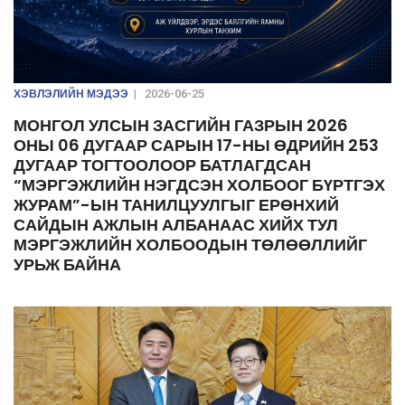
ХЭВЛЭЛИЙН МЭДЭЭ
|
2026-06-25
МОНГОЛ УЛСЫН ЗАСГИЙН ГАЗРЫН 2026
ОНЫ 06 ДУГААР САРЫН 17-НЫ ӨДРИЙН 253
ДУГААР ТОГТООЛООР БАТЛАГДСАН
“МЭРГЭЖЛИЙН НЭГДСЭН ХОЛБООГ БҮРТГЭХ
ЖУРАМ”-ЫН ТАНИЛЦУУЛГЫГ ЕРӨНХИЙ
САЙДЫН АЖЛЫН АЛБАНААС ХИЙХ ТУЛ
МЭРГЭЖЛИЙН ХОЛБООДЫН ТӨЛӨӨЛЛИЙГ
УРЬЖ БАЙНА