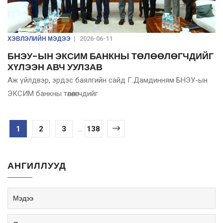
ХЭВЛЭЛИЙН МЭДЭЭ
|
2026-06-11
БНЭУ-ЫН ЭКСИМ БАНКНЫ ТӨЛӨӨЛӨГЧДИЙГ
ХҮЛЭЭН АВЧ УУЛЗАВ
Аж үйлдвэр, эрдэс баялгийн сайд Г.Дамдинням БНЭУ-ын
ЭКСИМ банкны төлөөлөгчдийг
1
2
3
...
138
АНГИЛЛУУД
Мэдээ