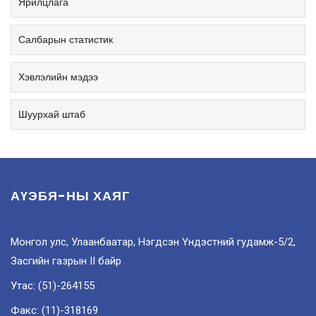
Ярилцлага
Салбарын статистик
Хэвлэлийн мэдээ
Шуурхай штаб
АҮЭБЯ-НЫ ХАЯГ
Монгол улс, Улаанбаатар, Нэгдсэн Үндэстний гудамж-5/2,
Засгийн газрын II байр
Утас: (51)-264155
Факс: (11)-318169