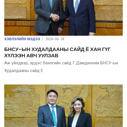
ХЭВЛЭЛИЙН МЭДЭЭ
|
2026-06-18
БНСУ-ЫН ХУДАЛДААНЫ САЙД Ё ХАН ГҮГ
ХҮЛЭЭН АВЧ УУЛЗАВ
Аж үйлдвэр, эрдэс баялгийн сайд Г.Дамдинням БНСУ-ын
Худалдааны сайд Ё