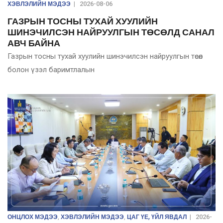
ХЭВЛЭЛИЙН МЭДЭЭ
|
2026-08-06
ГАЗРЫН ТОСНЫ ТУХАЙ ХУУЛИЙН
ШИНЭЧИЛСЭН НАЙРУУЛГЫН ТӨСӨЛД САНАЛ
АВЧ БАЙНА
Газрын тосны тухай хуулийн шинэчилсэн найруулгын төсөл
болон үзэл баримтлалын
ОНЦЛОХ МЭДЭЭ
ХЭВЛЭЛИЙН МЭДЭЭ
ЦАГ ҮЕ, ҮЙЛ ЯВДАЛ
,
,
|
2026-