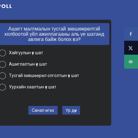
POLL
Ашигт малтмалын тусгай зөвшөөрөлтэй
холбоотой үйл ажиллагааны аль үе шатанд
авлига байж болох вэ?
Хайгуулын үе шат
Ашиглалтын үе шат
Тусгай зөвшөөрөл олголтын үе шат
Уурхайн хаалтын үе шат
Санал өгөх
Үр дүн