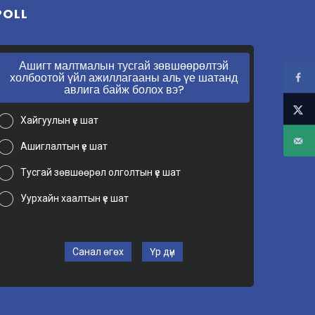
POLL
Ашигт малтмалын тусгай зөвшөөрөлтэй
холбоотой үйл ажиллагааны аль үе шатанд
авлига байж болох вэ?
Хайгуулын үе шат
Ашиглалтын үе шат
Тусгай зөвшөөрөл олголтын үе шат
Уурхайн хаалтын үе шат
Санал өгөх
Үр дүн