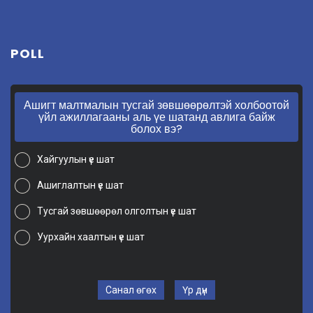
POLL
Ашигт малтмалын тусгай зөвшөөрөлтэй холбоотой
үйл ажиллагааны аль үе шатанд авлига байж
болох вэ?
Хайгуулын үе шат
Ашиглалтын үе шат
Тусгай зөвшөөрөл олголтын үе шат
Уурхайн хаалтын үе шат
Санал өгөх
Үр дүн