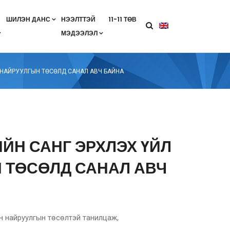
ШИЛЭН ДАНС
НЭЭЛТТЭЙ
11-11 ТӨВ
МЭДЭЭЛЭЛ
агааны хөтөлбөр
лэлт
ан гэрээ
ө
Салбарын жендерийн бодлого
 НАЙРУУЛГЫН ТӨСӨЛД САНАЛ АВЧ БАЙНА
ИЙН САНГ ЭРХЛЭХ ҮЙЛ
 ТӨСӨЛД САНАЛ АВЧ
н найруулгын төсөлтэй танилцаж,