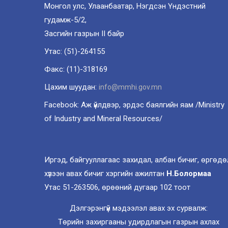
Монгол улс, Улаанбаатар, Нэгдсэн Үндэстний
гудамж-5/2,
Засгийн газрын II байр
Утас: (51)-264155
Факс: (11)-318169
Цахим шуудан:
info@mmhi.gov.mn
Facebook: Аж үйлдвэр, эрдэс баялгийн яам /Ministry
of Industry and Mineral Resources/
Иргэд, байгууллагаас захидал, албан бичиг, өргөдө
хүлээн авах бичиг хэргийн ажилтан
Н.Болормаа
Утас 51-263506, өрөөний дугаар 102 тоот
Дэлгэрэнгүй мэдээлэл авах эх сурвалж:
Төрийн захиргааны удирдлагын газрын ахлах