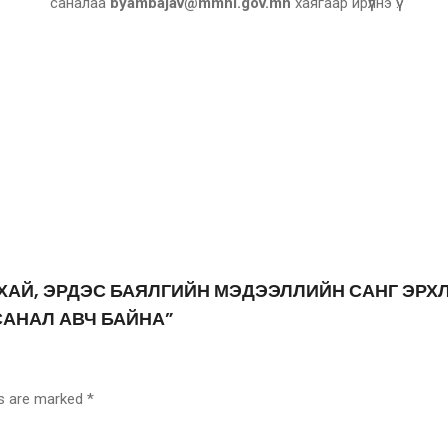
саналаа
byambajav@mmhi.gov.mn
хаягаар ирүүлнэ үү.
 УУРХАЙ, ЭРДЭС БАЯЛГИЙН МЭДЭЭЛЛИЙН САНГ Э
АНАЛ АВЧ БАЙНА”
ds are marked
*