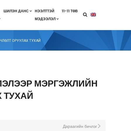
ШИЛЭН ДАНС
НЭЭЛТТЭЙ
11-11 ТӨВ
МЭДЭЭЛЭЛ
агааны хөтөлбөр
лэлт
ан гэрээ
ө
Салбарын жендерийн бодлого
ЧЛӨЛТ ОРУУЛАХ ТУХАЙ
ГЛЭЛЭЭР МЭРГЭЖЛИЙН
Х ТУХАЙ
Дараагийн бичлэг