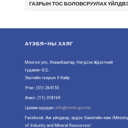
ГАЗРЫН ТОС БОЛОВСРУУЛАХ ҮЙЛДВЭ
АҮЭБЯ-НЫ ХАЯГ
Монгол улс, Улаанбаатар, Нэгдсэн Үндэстний
гудамж-5/2,
Засгийн газрын II байр
Утас: (51)-264155
Факс: (11)-318169
Цахим шуудан:
info@mmhi.gov.mn
Facebook: Аж үйлдвэр, эрдэс баялгийн яам /Ministr
of Industry and Mineral Resources/