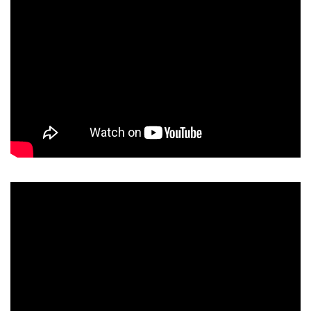
НЭГ 30 ГАРУЙ ЖИЛ ЯРЬСАН ШАТАХУУНЫ
НӨӨЦИЙН САВАА НЭМЭГДҮҮЛЭХ ЯРИА
ЭРЧИМТЭЙГЭЭР БОДИТ АЖИЛ БОЛЖ БАЙНА
2026-07-31