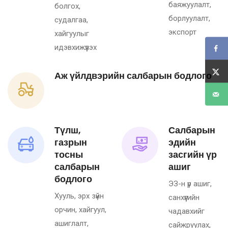
баяжуулалт,
болгох,
борлуулалт,
судалгаа,
экспорт
хайгуулыг
идэвхижүүлэх
Аж үйлдвэрийн салбарын бодлого
Түлш,
Салбарын
газрын
эдийн
тосны
засгийн үр
салбарын
ашиг
бодлого
ЭЗ-н үр ашиг,
Хууль, эрх зүйн
санхүүгийн
орчин, хайгуул,
чадавхийг
ашиглалт,
сайжруулах,