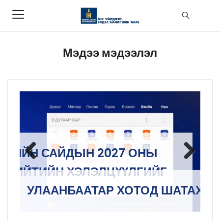
Мэдээ мэдээлэл
ЯЛГИЙН САЙДЫН 2027 ОНЫ
А
 НИЙТИЙН ХЭЛЭЛЦҮҮЛГИЙГ
Т
Previous
Next
УЛААНБААТАР ХОТОД ШАТАХУУН
У