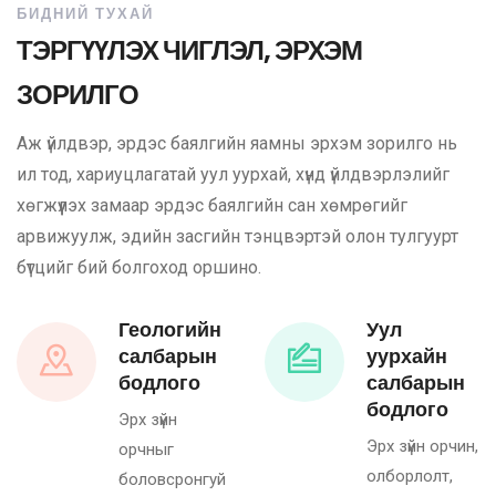
БИДНИЙ ТУХАЙ
ТЭРГҮҮЛЭХ ЧИГЛЭЛ, ЭРХЭМ
ЗОРИЛГО
Аж үйлдвэр, эрдэс баялгийн яамны эрхэм зорилго нь
ил тод, хариуцлагатай уул уурхай, хүнд үйлдвэрлэлийг
хөгжүүлэх замаар эрдэс баялгийн сан хөмрөгийг
арвижуулж, эдийн засгийн тэнцвэртэй олон тулгуурт
бүтцийг бий болгоход оршино.
Геологийн
Уул
салбарын
уурхайн
бодлого
салбарын
бодлого
Эрх зүйн
Эрх зүйн орчин,
орчныг
олборлолт,
боловсронгуй