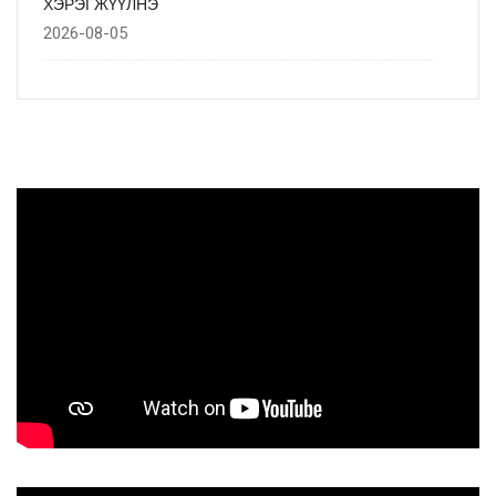
ХЭРЭГЖҮҮЛНЭ
2026-08-05
АЖ ҮЙЛДВЭР, ЭРДЭС БАЯЛГИЙН САЙДЫН 2027
ОНЫ ТӨСВИЙН ТӨСЛИЙН ОЛОН НИЙТИЙН
ХЭЛЭЛЦҮҮЛГИЙГ ЗОХИОН БАЙГУУЛЛАА
2026-08-04
УЛААНБААТАР ХОТОД ШАТАХУУН ОЛГОХ ТҮР
ХУВААРЬ
2026-08-04
АЖ ҮЙЛДВЭР, ЭРДЭС БАЯЛГИЙН САЙДЫН 2027
ОНЫ ТӨСВИЙН ТӨСЛИЙН ОЛОН НИЙТИЙН
ХЭЛЭЛЦҮҮЛГИЙН УРИЛГА
2026-07-31
Г.ДАМДИННЯМ: “ДУУСДАГГҮЙ ОЛОН ЯРИА”-УУДЫН