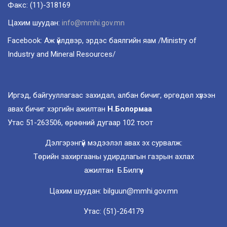
Факс: (11)-318169
Цахим шуудан:
info@mmhi.gov.mn
Facebook: Аж үйлдвэр, эрдэс баялгийн яам /Ministry of
Industry and Mineral Resources/
Иргэд, байгууллагаас захидал, албан бичиг, өргөдөл хүлээн
авах бичиг хэргийн ажилтан
Н.Болормаа
Утас 51-263506, өрөөний дугаар 102 тоот
Дэлгэрэнгүй мэдээлэл авах эх сурвалж:
Төрийн захиргааны удирдлагын газрын ахлах
ажилтан Б.Билгүүн
Цахим шуудан: bilguun@mmhi.gov.mn
Утас: (51)-264179