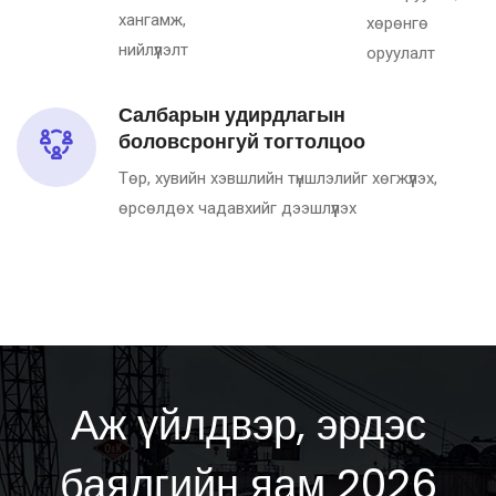
хангамж,
хөрөнгө
нийлүүлэлт
оруулалт
Салбарын удирдлагын
боловсронгуй тогтолцоо
Төр, хувийн хэвшлийн түншлэлийг хөгжүүлэх,
өрсөлдөх чадавхийг дээшлүүлэх
Аж үйлдвэр, эрдэс
баялгийн яам 2026