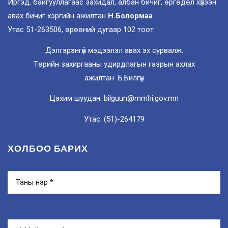
Иргэд, байгууллагаас захидал, албан бичиг, өргөдөл хүлээн
авах бичиг хэргийн ажилтан
Н.Болормаа
Утас 51-263506, өрөөний дугаар 102 тоот
Дэлгэрэнгүй мэдээлэл авах эх сурвалж:
Төрийн захиргааны удирдлагын газрын ахлах
ажилтан Б.Билгүүн
Цахим шуудан: bilguun@mmhi.gov.mn
Утас: (51)-264179
ХОЛБОО БАРИХ