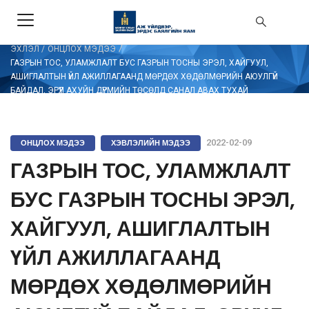
/
ЭХЛЭЛ
/
ОНЦЛОХ МЭДЭЭ
ГАЗРЫН ТОС, УЛАМЖЛАЛТ БУС ГАЗРЫН ТОСНЫ ЭРЭЛ, ХАЙГУУЛ,
АШИГЛАЛТЫН ҮЙЛ АЖИЛЛАГААНД МӨРДӨХ ХӨДӨЛМӨРИЙН АЮУЛГҮЙ
БАЙДАЛ, ЭРҮҮЛ АХУЙН ДҮРМИЙН ТӨСӨЛД САНАЛ АВАХ ТУХАЙ
ОНЦЛОХ МЭДЭЭ
ХЭВЛЭЛИЙН МЭДЭЭ
2022-02-09
ГАЗРЫН ТОС, УЛАМЖЛАЛТ
БУС ГАЗРЫН ТОСНЫ ЭРЭЛ,
ХАЙГУУЛ, АШИГЛАЛТЫН
ҮЙЛ АЖИЛЛАГААНД
МӨРДӨХ ХӨДӨЛМӨРИЙН