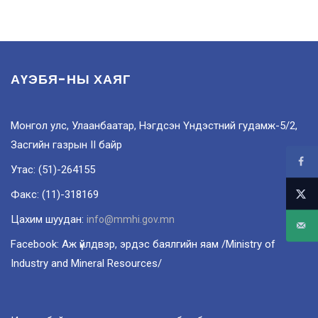
АҮЭБЯ-НЫ ХАЯГ
Монгол улс, Улаанбаатар, Нэгдсэн Үндэстний гудамж-5/2,
Засгийн газрын II байр
Утас: (51)-264155
Факс: (11)-318169
Цахим шуудан:
info@mmhi.gov.mn
Facebook: Аж үйлдвэр, эрдэс баялгийн яам /Ministry of
Industry and Mineral Resources/