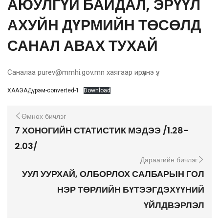
АЮУЛГҮЙ БАЙДАЛ, ЭРҮҮЛ
АХУЙН ДҮРМИЙН ТӨСӨЛД
САНАЛ АВАХ ТУХАЙ
Саналаа purev@mmhi.gov.mn хаягаар ирүүлнэ үү.
ХААЭАДүрэм-converted-1
Download
Өмнөх бичлэг
7 ХОНОГИЙН СТАТИСТИК МЭДЭЭ /1.28-
2.03/
Дараагийн бичлэг
УУЛ УУРХАЙ, ОЛБОРЛОХ САЛБАРЫН ГОЛ
НЭР ТӨРЛИЙН БҮТЭЭГДЭХҮҮНИЙ
ҮЙЛДВЭРЛЭЛ