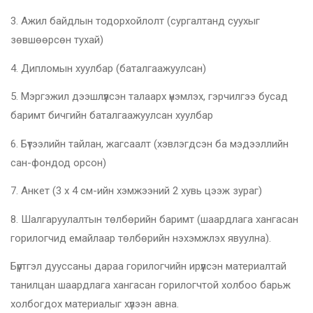
3. Ажил байдлын тодорхойлолт (сургалтанд суухыг
зөвшөөрсөн тухай)
4. Дипломын хуулбар (баталгаажуулсан)
5. Мэргэжил дээшлүүлсэн талаарх үнэмлэх, гэрчилгээ бусад
баримт бичгийн баталгаажуулсан хуулбар
6. Бүтээлийн тайлан, жагсаалт (хэвлэгдсэн ба мэдээллийн
сан-фондод орсон)
7. Анкет (3 x 4 см-ийн хэмжээний 2 хувь цээж зураг)
8. Шалгаруулалтын төлбөрийн баримт (шаардлага хангасан
горилогчид емайлаар төлбөрийн нэхэмжлэх явуулна).
Бүртгэл дууссаны дараа горилогчийн ирүүлсэн материалтай
танилцан шаардлага хангасан горилогчтой холбоо барьж
холбогдох материалыг хүлээн авна.