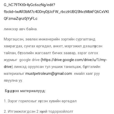
G_hC79TKt0r4yGc6szNg/edit?
fbclid=IwAR3bM7c4ODnyDjUcFW_rbczlrUBQ5NvzMbkFQ6CxVKl
QFzmaZqnz0jYyFLc
линкээр авч байна.
Мэргэшсэн, зөвлөх инженерийн зэргийн сургалтанд
хамрагдах, сунгах өргөдөл, анкет, мэргэжил дээшлүүлсэн
тайлан, бүтээлийн жагсаалт бичих заавар, зэрэг олгох
журмыг google drive
(https://drive.google.com/drive/u/1/my-
drive
) линкэд оруулсан тул уншиж танилцаж, бүртгэлийн
материалыг
mustpetroleum@gmail.com
емайл хаяг руу
явуулна уу.
Бүрдүүлэх материалууд:
1. Зэрэг горилохыг хүссэн хувийн өргөдөл
2. Итгэмжлэгдсэн 2 хүний тодорхойлолт