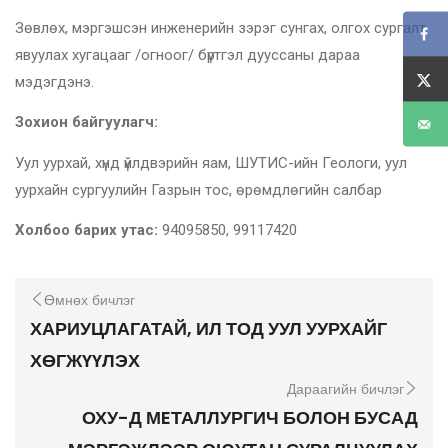
Зөвлөх, мэргэшсэн инженерийн зэрэг сунгах, олгох сургалт
явуулах хугацааг /огноог/ бүртгэл дууссаны дараа
мэдэгдэнэ.
Зохион байгуулагч:
Уул уурхай, хүнд үйлдвэрийн яам, ШУТИС-ийн Геологи, уул
уурхайн сургуулийн Газрын тос, өрөмдлөгийн салбар
Холбоо барих утас:
94095850, 99117420
Өмнөх бичлэг
ХАРИУЦЛАГАТАЙ, ИЛ ТОД УУЛ УУРХАЙГ
ХӨГЖҮҮЛЭХ
Дараагийн бичлэг
ОХУ-Д МEТАЛЛУРГИЧ БОЛОН БУСАД