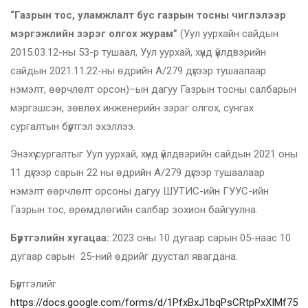
“Газрын тос, уламжлалт бус газрын тосны чиглэлээр
мэргэжлийн зэрэг олгох журам”
(Уул уурхайн сайдын
2015.03.12-ны 53-р тушаал, Уул уурхай, хүнд үйлдвэрийн
сайдын 2021.11.22-ны өдрийн А/279 дүгээр тушаалаар
нэмэлт, өөрчлөлт орсон)–ын дагуу Газрын тосны салбарын
мэргэшсэн, зөвлөх инженерийн зэрэг олгох, сунгах
сургалтын бүртгэл эхэллээ.
Энэхүү сургалтыг Уул уурхай, хүнд үйлдвэрийн сайдын 2021 оны
11 дүгээр сарын 22 ны өдрийн А/279 дүгээр тушаалаар
нэмэлт өөрчлөлт орсоны дагуу ШУТИС-ийн ГУУС-ийн
Газрын тос, өрөмдлөгийн салбар зохион байгуулна.
Бүртгэлийн хугацаа:
2023 оны 10 дугаар сарын 05-наас 10
дугаар сарын 25-ний өдрийг дуустал явагдана.
Бүртгэлийг
https://docs.google.com/forms/d/1PfxBxJ1bqPsCRtpPxXIMf75