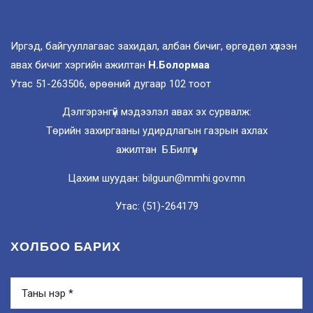
Иргэд, байгууллагаас захидал, албан бичиг, өргөдөл хүлээн
авах бичиг хэргийн ажилтан
Н.Болормаа
Утас 51-263506, өрөөний дугаар 102 тоот
Дэлгэрэнгүй мэдээлэл авах эх сурвалж:
Төрийн захиргааны удирдлагын газрын ахлах
ажилтан Б.Билгүүн
Цахим шуудан: bilguun@mmhi.gov.mn
Утас: (51)-264179
ХОЛБОО БАРИХ