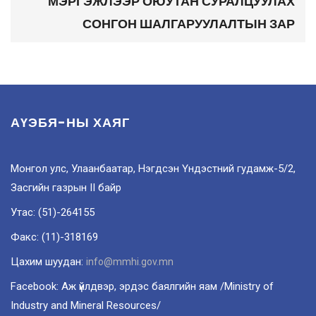
МЭРГЭЖЛЭЭР ОЮУТАН СУРАЛЦУУЛАХ
СОНГОН ШАЛГАРУУЛАЛТЫН ЗАР
АҮЭБЯ-НЫ ХАЯГ
Монгол улс, Улаанбаатар, Нэгдсэн Үндэстний гудамж-5/2,
Засгийн газрын II байр
Утас: (51)-264155
Факс: (11)-318169
Цахим шуудан:
info@mmhi.gov.mn
Facebook: Аж үйлдвэр, эрдэс баялгийн яам /Ministry of
Industry and Mineral Resources/