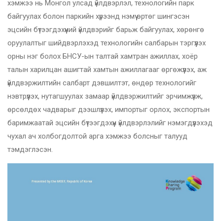
хэмжээ нь Монгол улсад үйлдвэрлэл, технологийн парк
байгуулах болон паркийн хүрээнд нэмүү өртөг шингэсэн
эцсийн бүтээгдэхүүний үйлдвэрийг барьж байгуулах, хөрөнгө
оруулалтыг шийдвэрлэхэд технологийн салбарын тэргүүлэх
орны нэг болох БНСУ-ын талтай хамтран ажиллах, хоёр
талын харилцан ашигтай хамтын ажиллагааг өргөжүүлэх, аж
үйлдвэржилтийн салбарт дэвшилтэт, өндөр технологийг
нэвтрүүлэх, нутагшуулах замаар үйлдвэржилтийг эрчимжүүлж,
өрсөлдөх чадварыг дээшлүүлэх, импортыг орлох, экспортын
баримжаатай эцсийн бүтээгдэхүүн үйлдвэрлэлийг нэмэгдүүлэхэд
чухал ач холбогдолтой арга хэмжээ болсныг талууд
тэмдэглэсэн.