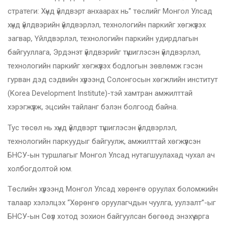
стратеги: Хүнд үйлдвэрт анхаарах нь” төслийг Монгол Улсад
хүнд үйлдвэрийн үйлдвэрлэл, технологийн паркийг хөгжүүлэх
загвар, Үйлдвэрлэл, технологийн паркийн удирдлагын
байгууллага, Эрдэнэт үйлдвэрийг түшиглэсэн үйлдвэрлэл,
технологийн паркийг хөгжүүлэх бодлогын зөвлөмж гэсэн
гурван дэд сэдвийн хүрээнд Солонгосын хөгжлийн институт
(Korea Development Institute)-тэй хамтран амжилттай
хэрэгжүүлж, эцсийн тайланг бэлэн болгоод байна.
Тус төсөл нь хүнд үйлдвэрт түшиглэсэн үйлдвэрлэл,
технологийн паркуудыг байгуулж, амжилттай хөгжүүлсэн
БНСУ-ын туршлагыг Монгол Улсад нутагшуулахад чухал ач
холбогдолтой юм.
Төслийн хүрээнд Монгол Улсад хөрөнгө оруулах боломжийн
талаар хэлэлцэх “Хөрөнгө оруулагчдын чуулга, уулзалт”-ыг
БНСУ-ын Сөүл хотод зохион байгуулсан бөгөөд энэхүү арга