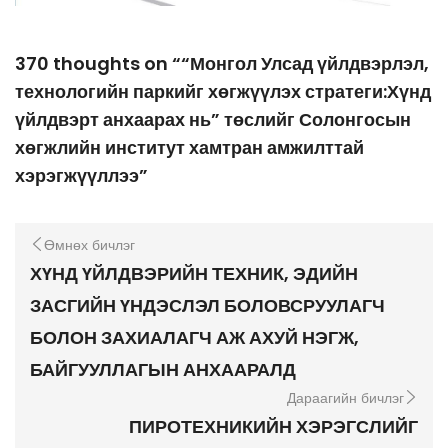
370 thoughts on ““Монгол Улсад үйлдвэрлэл,
технологийн паркийг хөгжүүлэх стратеги:Хүнд
үйлдвэрт анхаарах нь” төслийг Солонгосын
хөгжлийн институт хамтран амжилттай
хэрэгжүүллээ”
Өмнөх бичлэг
ХҮНД ҮЙЛДВЭРИЙН ТЕХНИК, ЭДИЙН
ЗАСГИЙН ҮНДЭСЛЭЛ БОЛОВСРУУЛАГЧ
БОЛОН ЗАХИАЛАГЧ АЖ АХУЙ НЭГЖ,
БАЙГУУЛЛАГЫН АНХААРАЛД
Дараагийн бичлэг
ПИРОТЕХНИКИЙН ХЭРЭГСЛИЙГ