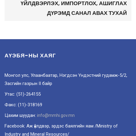
ҮЙЛДВЭРЛЭХ, ИМПОРТЛОХ, АШИГЛАХ
ДҮРЭМД САНАЛ АВАХ ТУХАЙ
АҮЭБЯ-НЫ ХАЯГ
Монгол улс, Улаанбаатар, Нэгдсэн Үндэстний гудамж-5/2,
Засгийн газрын II байр
Утас: (51)-264155
Факс: (11)-318169
Цахим шуудан:
info@mmhi.gov.mn
Facebook: Аж үйлдвэр, эрдэс баялгийн яам /Ministry of
Industry and Mineral Resources/