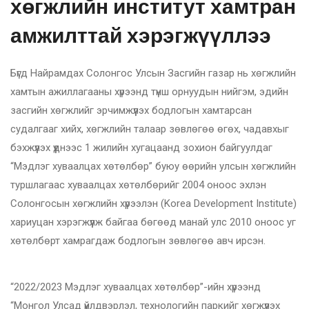
хөгжлийн институт хамтран
амжилттай хэрэгжүүллээ
Бүгд Найрамдах Солонгос Улсын Засгийн газар нь хөгжлийн
хамтын ажиллагааны хүрээнд түнш орнуудын нийгэм, эдийн
засгийн хөгжлийг эрчимжүүлэх бодлогын хамтарсан
судалгааг хийх, хөгжлийн талаар зөвлөгөө өгөх, чадавхыг
бэхжүүлэх үүднээс 1 жилийн хугацаанд зохион байгуулдаг
“Мэдлэг хуваалцах хөтөлбөр” буюу өөрийн улсын хөгжлийн
туршлагаас хуваалцах хөтөлбөрийг 2004 оноос эхлэн
Солонгосын хөгжлийн хүрээлэн (Korea Development Institute)
хариуцан хэрэгжүүлж байгаа бөгөөд манай улс 2010 оноос уг
хөтөлбөрт хамрагдаж бодлогын зөвлөгөө авч ирсэн.
“2022/2023 Мэдлэг хуваалцах хөтөлбөр”-ийн хүрээнд
“Монгол Улсад үйлдвэрлэл, технологийн паркийг хөгжүүлэх