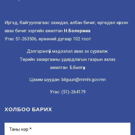
Иргэд, байгууллагаас захидал, албан бичиг, өргөдөл хүлээн
авах бичиг хэргийн ажилтан
Н.Болормаа
Утас 51-263506, өрөөний дугаар 102 тоот
Дэлгэрэнгүй мэдээлэл авах эх сурвалж:
Төрийн захиргааны удирдлагын газрын ахлах
ажилтан Б.Билгүүн
Цахим шуудан: bilguun@mmhi.gov.mn
Утас: (51)-264179
ХОЛБОО БАРИХ