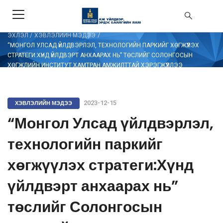
/
ЭХЛЭЛ
/
ХЭВЛЭЛИЙН МЭДЭЭ
“МОНГОЛ УЛСАД ҮЙЛДВЭРЛЭЛ, ТЕХНОЛОГИЙН ПАРКИЙГ ХӨГЖҮҮЛЭХ
СТРАТЕГИ:ХҮНД ҮЙЛДВЭРТ АНХААРАХ НЬ” ТӨСЛИЙГ СОЛОНГОСЫН
ХӨГЖЛИЙН ИНСТИТУТ ХАМТРАН АМЖИЛТТАЙ ХЭРЭГЖҮҮЛЛЭЭ
ХЭВЛЭЛИЙН МЭДЭЭ
2023-12-15
“Монгол Улсад үйлдвэрлэл,
технологийн паркийг
хөгжүүлэх стратеги:Хүнд
үйлдвэрт анхаарах нь”
төслийг Солонгосын