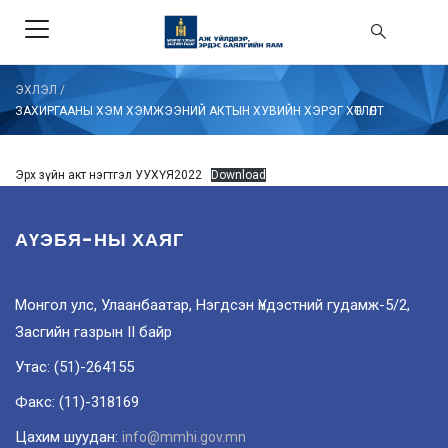
ЭХЛЭЛ
/
ЗАХИРГААНЫ ХЭМ ХЭМЖЭЭНИЙ АКТЫН ХУВИЙН ХЭРЭГ ХӨТЛӨЛТ
Эрх зүйн акт нэгтгэл УУХҮЯ2022
Download
АҮЭБЯ-НЫ ХАЯГ
Монгол улс, Улаанбаатар, Нэгдсэн Үндэстний гудамж-5/2,
Засгийн газрын II байр
Утас: (51)-264155
Факс: (11)-318169
Цахим шуудан:
info@mmhi.gov.mn