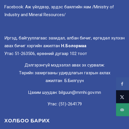
Facebook: Аж үйлдвэр, эрдэс баялгийн яам /Ministry of
Industry and Mineral Resources/
Иргэд, байгууллагаас захидал, албан бичиг, өргөдөл хүлээн
авах бичиг хэргийн ажилтан
Н.Болормаа
Утас 51-263506, өрөөний дугаар 102 тоот
Дэлгэрэнгүй мэдээлэл авах эх сурвалж:
Төрийн захиргааны удирдлагын газрын ахлах
ажилтан Б.Билгүүн
Цахим шуудан: bilguun@mmhi.gov.mn
Утас: (51)-264179
ХОЛБОО БАРИХ