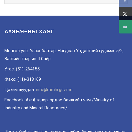
АҮЭБЯ-НЫ ХАЯГ
Монгол улс, Улаанбаатар, Нэгдсэн Үндэстний гудамж-5/2,
Засгийн газрын II байр
Утас: (51)-264155
Факс: (11)-318169
Цахим шуудан:
info@mmhi.gov.mn
Facebook: Аж үйлдвэр, эрдэс баялгийн яам /Ministry of
Industry and Mineral Resources/
Иргэд, байгууллагаас захидал, албан бичиг, өргөдөл хүлээн