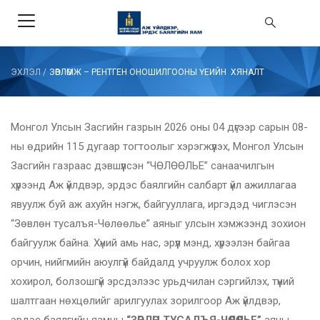
ЭХЛЭЛ
/
ЗӨВЛӨМЖ – РЕНТГЕН ОНОШИЛГООНЫ ҮЕИЙН ХЯНАЛТ
Монгол Улсын Засгийн газрын 2026 оны 04 дүгээр сарын 08-
ны өдрийн 115 дугаар тогтоолыг хэрэгжүүлэх, Монгол Улсын
Засгийн газраас дэвшүүлсэн “ЧӨЛӨӨЛЬЕ” санаачилгын
хүрээнд Аж үйлдвэр, эрдэс баялгийн салбарт үйл ажиллагаа
явуулж буй аж ахуйн нэгж, байгууллага, иргэдэд чиглэсэн
“Зөвлөн тусалъя-Чөлөөлье” аяныг улсын хэмжээнд зохион
байгуулж байна. Хүний амь нас, эрүүл мэнд, хүрээлэн байгаа
орчин, нийгмийн аюулгүй байдалд учруулж болох хор
хохирол, болзошгүй эрсдэлээс урьдчилан сэргийлэх, түүний
шалтгаан нөхцөлийг арилгуулах зорилгоор Аж үйлдвэр,
эрдэс баялгийн яамны
“ЗӨВЛӨН ТУСАЛЪЯ-ЧӨЛӨӨЛЬЕ”
аяны