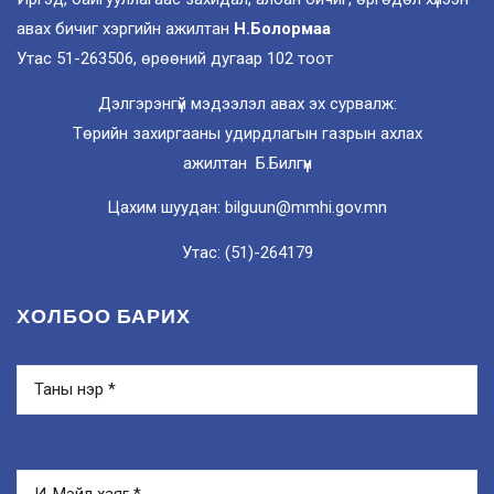
авах бичиг хэргийн ажилтан
Н.Болормаа
Утас 51-263506, өрөөний дугаар 102 тоот
Дэлгэрэнгүй мэдээлэл авах эх сурвалж:
Төрийн захиргааны удирдлагын газрын ахлах
ажилтан Б.Билгүүн
Цахим шуудан: bilguun@mmhi.gov.mn
Утас: (51)-264179
ХОЛБОО БАРИХ