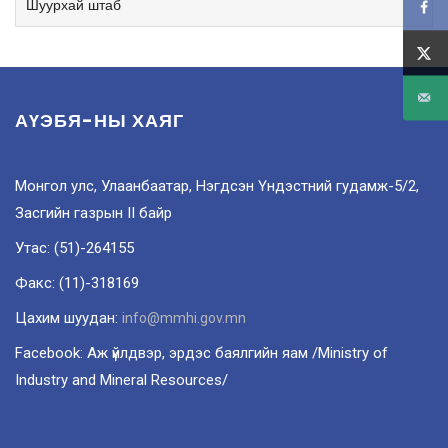
Шуурхай штаб
АҮЭБЯ-НЫ ХАЯГ
Монгол улс, Улаанбаатар, Нэгдсэн Үндэстний гудамж-5/2,
Засгийн газрын II байр
Утас: (51)-264155
Факс: (11)-318169
Цахим шуудан:
info@mmhi.gov.mn
Facebook: Аж үйлдвэр, эрдэс баялгийн яам /Ministry of
Industry and Mineral Resources/