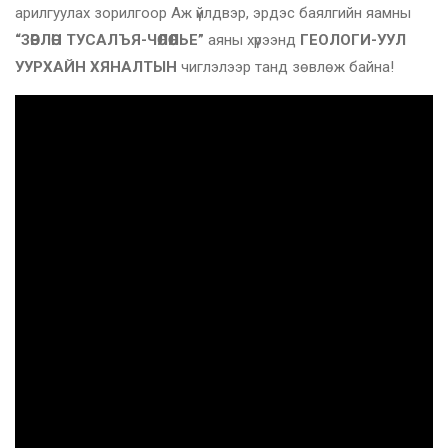
арилгуулах зорилгоор Аж үйлдвэр, эрдэс баялгийн яамны
“ЗӨВЛӨН ТУСАЛЪЯ-ЧӨЛӨӨЛЬЕ”
аяны хүрээнд
ГЕОЛОГИ-УУЛ
УУРХАЙН ХЯНАЛТЫН
чиглэлээр танд зөвлөж байна!