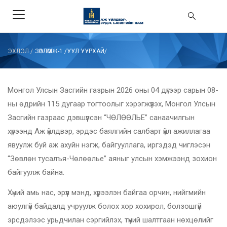
ЭХЛЭЛ
/
ЗӨВЛӨМЖ-1 /УУЛ УУРХАЙ/
Монгол Улсын Засгийн газрын 2026 оны 04 дүгээр сарын 08-
ны өдрийн 115 дугаар тогтоолыг хэрэгжүүлэх, Монгол Улсын
Засгийн газраас дэвшүүлсэн “ЧӨЛӨӨЛЬЕ” санаачилгын
хүрээнд Аж үйлдвэр, эрдэс баялгийн салбарт үйл ажиллагаа
явуулж буй аж ахуйн нэгж, байгууллага, иргэдэд чиглэсэн
“Зөвлөн тусалъя-Чөлөөлье” аяныг улсын хэмжээнд зохион
байгуулж байна.
Хүний амь нас, эрүүл мэнд, хүрээлэн байгаа орчин, нийгмийн
аюулгүй байдалд учруулж болох хор хохирол, болзошгүй
эрсдэлээс урьдчилан сэргийлэх, түүний шалтгаан нөхцөлийг