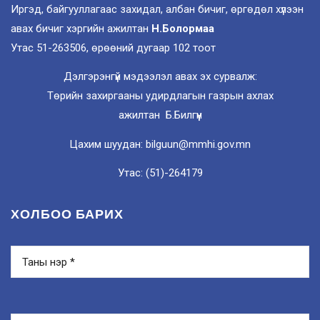
Иргэд, байгууллагаас захидал, албан бичиг, өргөдөл хүлээн
авах бичиг хэргийн ажилтан
Н.Болормаа
Утас 51-263506, өрөөний дугаар 102 тоот
Дэлгэрэнгүй мэдээлэл авах эх сурвалж:
Төрийн захиргааны удирдлагын газрын ахлах
ажилтан Б.Билгүүн
Цахим шуудан: bilguun@mmhi.gov.mn
Утас: (51)-264179
ХОЛБОО БАРИХ