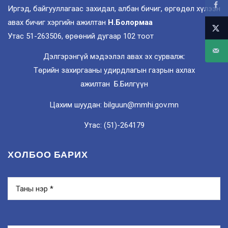
Иргэд, байгууллагаас захидал, албан бичиг, өргөдөл хүлээн
авах бичиг хэргийн ажилтан
Н.Болормаа
Утас 51-263506, өрөөний дугаар 102 тоот
Дэлгэрэнгүй мэдээлэл авах эх сурвалж:
Төрийн захиргааны удирдлагын газрын ахлах
ажилтан Б.Билгүүн
Цахим шуудан: bilguun@mmhi.gov.mn
Утас: (51)-264179
ХОЛБОО БАРИХ