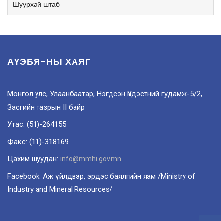
Шуурхай штаб
АҮЭБЯ-НЫ ХАЯГ
Монгол улс, Улаанбаатар, Нэгдсэн Үндэстний гудамж-5/2,
Засгийн газрын II байр
Утас: (51)-264155
Факс: (11)-318169
Цахим шуудан:
info@mmhi.gov.mn
Facebook: Аж үйлдвэр, эрдэс баялгийн яам /Ministry of
Industry and Mineral Resources/